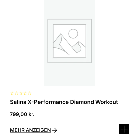
Produkt
ist
in
verschiedenen
Varianten
erhältlich.
Die
Optionen
können
auf
der
Produktseite
ausgewählt
werden
☆
☆
☆
☆
☆
Salina X-Performance Diamond Workout
799,00
kr.
MEHR ANZEIGEN