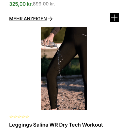
899,00
kr.
325,00
kr.
MEHR ANZEIGEN
Dieses
Produkt
ist
in
verschiedenen
Varianten
erhältlich.
Die
Optionen
können
auf
der
Produktseite
ausgewählt
werden
☆
☆
☆
☆
☆
Leggings Salina WR Dry Tech Workout