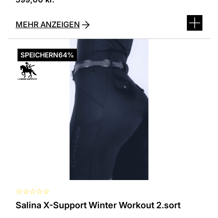
MEHR ANZEIGEN
Dieses
Produkt
SPEICHERN
64%
ist
in
verschiedenen
Varianten
erhältlich.
Die
Optionen
können
auf
der
Produktseite
ausgewählt
werden
☆
☆
☆
☆
☆
Salina X-Support Winter Workout 2.sort