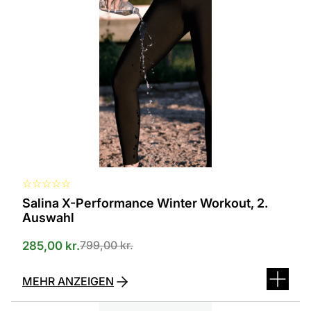
in
verschiedenen
Varianten
erhältlich.
Die
Optionen
können
auf
der
Produktseite
ausgewählt
werden
☆
☆
☆
☆
☆
Salina X-Performance Winter Workout, 2.
Auswahl
799,00
kr.
285,00
kr.
MEHR ANZEIGEN
Dieses