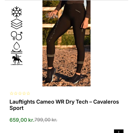
Dieses
Produkt
ist
in
verschiedenen
Varianten
erhältlich.
Die
Optionen
können
auf
der
Produktseite
ausgewählt
werden
☆
☆
☆
☆
☆
Lauftights Cameo WR Dry Tech – Cavaleros
Sport
799,00
kr.
659,00
kr.