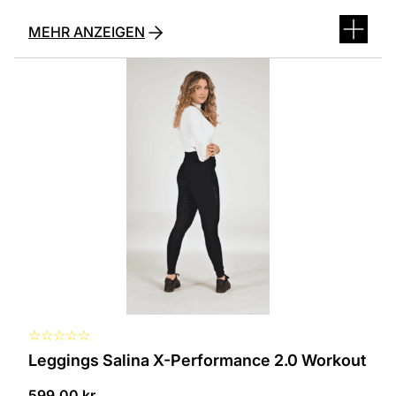
MEHR ANZEIGEN
Dieses
Produkt
ist
in
verschiedenen
Varianten
erhältlich.
Die
Optionen
können
auf
der
Produktseite
ausgewählt
werden
☆
☆
☆
☆
☆
Leggings Salina X-Performance 2.0 Workout
599,00
kr.