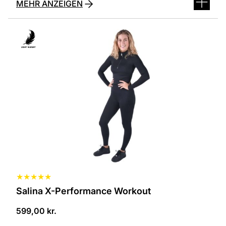
MEHR ANZEIGEN
Dieses
Produkt
ist
in
verschiedenen
Varianten
erhältlich.
Die
Optionen
können
auf
der
Produktseite
ausgewählt
werden
★
★
★
★
★
Salina X-Performance Workout
599,00
kr.