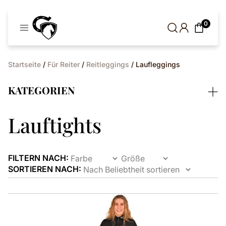
Cavaleros
0
Dänemark
Startseite
/
Für Reiter
/
Reitleggings
/ Laufleggings
KATEGORIEN
Lauftights
FILTERN NACH:
SORTIEREN NACH:
Dieses
Produkt
ist