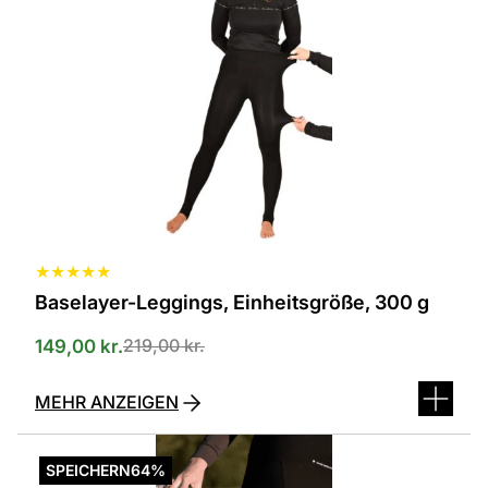
in
verschiedenen
Varianten
erhältlich.
Die
Optionen
können
auf
der
Produktseite
ausgewählt
werden
★
★
★
★
★
Baselayer-Leggings, Einheitsgröße, 300 g
219,00
kr.
149,00
kr.
MEHR ANZEIGEN
Dieses
Produkt
SPEICHERN
64%
ist