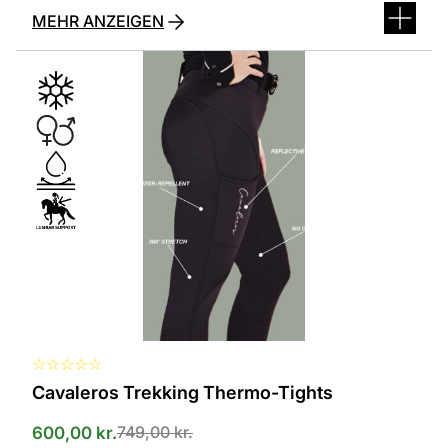
MEHR ANZEIGEN
Dieses
Produkt
ist
in
verschiedenen
Varianten
erhältlich.
Die
Optionen
können
auf
der
Produktseite
ausgewählt
werden
☆
☆
☆
☆
☆
Cavaleros Trekking Thermo-Tights
749,00
kr.
600,00
kr.