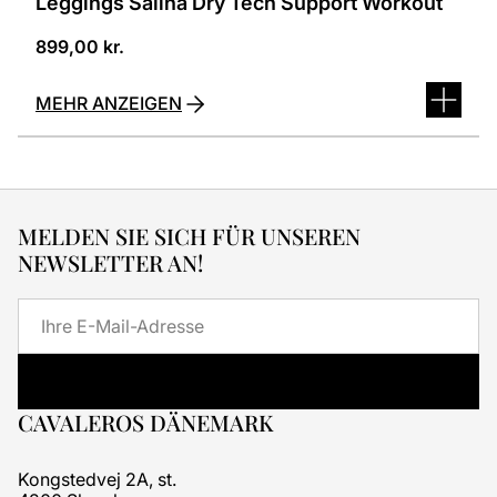
Leggings Salina Dry Tech Support Workout
899,00
kr.
MEHR ANZEIGEN
MELDEN SIE SICH FÜR UNSEREN
NEWSLETTER AN!
E-
Mail
CAVALEROS DÄNEMARK
Kongstedvej 2A, st.