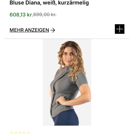
Bluse Diana, weiß, kurzärmelig
699,00
kr.
608,13
kr.
MEHR ANZEIGEN
Dieses
Produkt
ist
in
verschiedenen
Varianten
erhältlich.
Die
Optionen
können
auf
der
Produktseite
ausgewählt
werden
☆
☆
☆
☆
☆