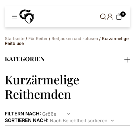
Cavaleros
0
Dänemark
Startseite
/
Für Reiter
/
Reitjacken und -blusen
/ Kurzärmelige
Reitbluse
KATEGORIEN
Kurzärmelige
Reithemden
FILTERN NACH:
SORTIEREN NACH: