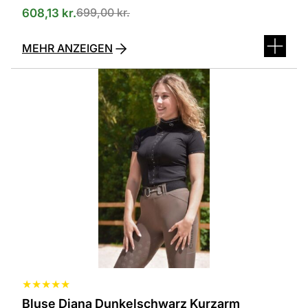
699,00
kr.
608,13
kr.
MEHR ANZEIGEN
Dieses
Produkt
ist
in
verschiedenen
Varianten
erhältlich.
Die
Optionen
können
auf
der
Produktseite
ausgewählt
werden
★
★
★
★
★
Bluse Diana Dunkelschwarz Kurzarm