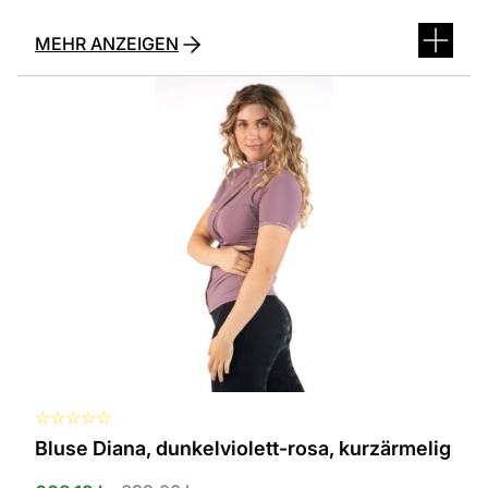
MEHR ANZEIGEN
Dieses
Produkt
ist
in
verschiedenen
Varianten
erhältlich.
Die
Optionen
können
auf
der
Produktseite
ausgewählt
werden
☆
☆
☆
☆
☆
Bluse Diana, dunkelviolett-rosa, kurzärmelig