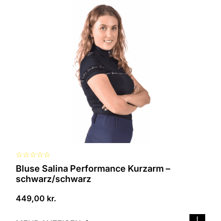
Dieses
Produkt
ist
in
verschiedenen
Varianten
erhältlich.
Die
Optionen
können
auf
der
Produktseite
ausgewählt
werden
☆
☆
☆
☆
☆
Bluse Salina Performance Kurzarm –
schwarz/schwarz
449,00
kr.