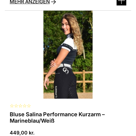
MEHR ANZEIGEN
Dieses
Produkt
ist
in
verschiedenen
Varianten
erhältlich.
Die
Optionen
können
auf
der
Produktseite
ausgewählt
werden
☆
☆
☆
☆
☆
Bluse Salina Performance Kurzarm –
Marineblau/Weiß
449,00
kr.