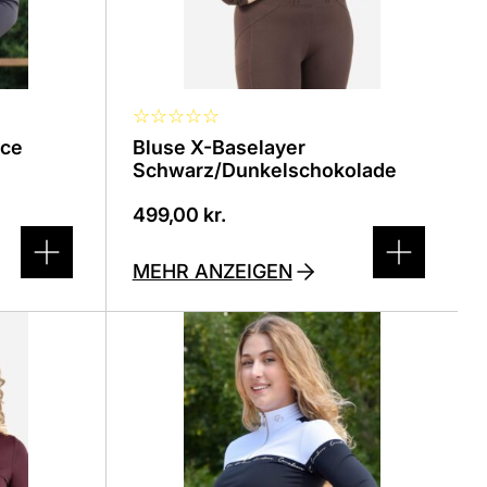
der
Produktseite
ausgewählt
werden
☆
☆
☆
☆
☆
nce
Bluse X-Baselayer
Schwarz/Dunkelschokolade
499,00
kr.
MEHR ANZEIGEN
Dieses
Produkt
ist
in
verschiedenen
Varianten
erhältlich.
Die