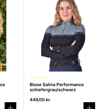
Produkt
ist
in
verschiedenen
Varianten
erhältlich.
Die
Optionen
können
auf
der
Produktseite
ausgewählt
werden
☆
☆
☆
☆
☆
nce
Bluse Salina Performance
schiefergrau/schwarz
449,00
kr.