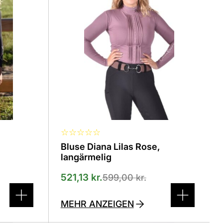
verschiedenen
Varianten
erhältlich.
Die
Optionen
können
auf
der
Produktseite
ausgewählt
werden
☆
☆
☆
☆
☆
Bluse Diana Lilas Rose,
langärmelig
521,13
kr.
599,00
kr.
MEHR ANZEIGEN