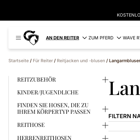
KOSTENLO
Cavaleros
AN DEN REITER
ZUM PFERD
WAVE R
Dänemark
Startseite
/
Für Reiter
/
Reitjacken und -blusen
/ Langarmbluse
Lan
REITZUBEHÖR
KINDER/JUGENDLICHE
FINDEN SIE HOSEN, DIE ZU
IHREM KÖRPERTYP PASSEN
FILTERN N
REITHOSE
Dieses
HERRENREITHOSEN