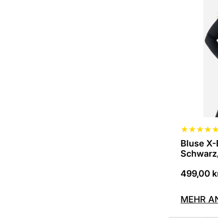
verschie
Variante
erhältlich
Die
Optionen
können
auf
der
Produkts
ausgewäh
werden
★
★
★
★
Bluse X-
Schwarz
499,00
k
MEHR A