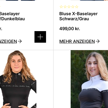
☆
☆
☆
☆
☆
☆
Baselayer
Bluse X-Baselayer
/Dunkelblau
Schwarz/Grau
r.
499,00
kr.
NZEIGEN
MEHR ANZEIGEN
Dieses
Produkt
ist
in
denen
verschiedenen
n
Varianten
.
erhältlich.
Die
Optionen
können
auf