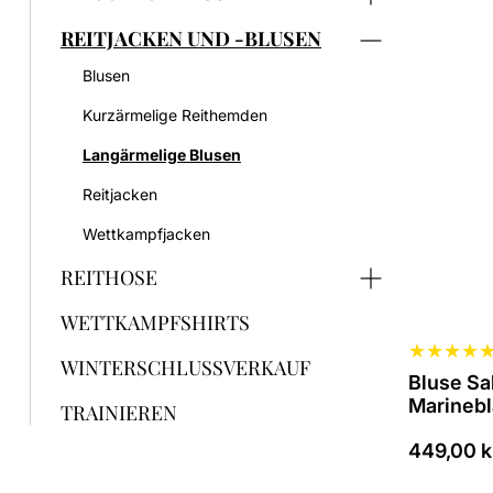
Produkt
ist
REITJACKEN UND -BLUSEN
in
verschie
Blusen
Variante
Kurzärmelige Reithemden
erhältlich
Die
Langärmelige Blusen
Optionen
können
Reitjacken
auf
der
Wettkampfjacken
Produkts
REITHOSE
ausgewäh
werden
WETTKAMPFSHIRTS
★
★
★
★
WINTERSCHLUSSVERKAUF
Bluse Sa
Marineb
TRAINIEREN
449,00
k