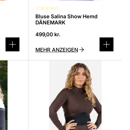
☆
☆
☆
☆
☆
Bluse Salina Show Hemd
DÄNEMARK
499,00
kr.
MEHR ANZEIGEN
Dieses
Produkt
ist
in
verschiedenen
Varianten
erhältlich.
Die
Optionen
können
auf