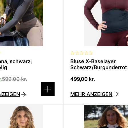
Optionen
können
auf
der
eite
Produktseite
lt
ausgewählt
werden
★
☆
☆
☆
☆
☆
ana, schwarz,
Bluse X-Baselayer
lig
Schwarz/Burgunderrot
.
599,00
kr.
499,00
kr.
MEHR ANZEIGEN
NZEIGEN
Dieses
Produkt
ist
in