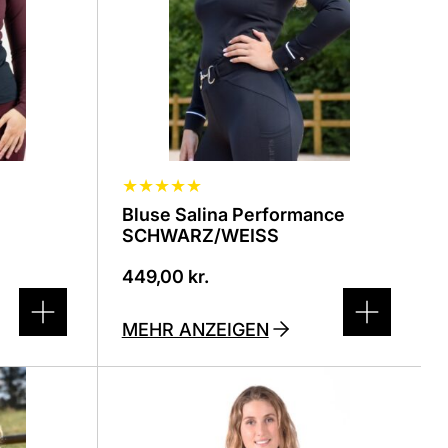
Optionen
können
auf
der
Produktseite
ausgewählt
werden
★
★
★
★
★
Bluse Salina Performance
SCHWARZ/WEISS
449,00
kr.
MEHR ANZEIGEN
Dieses
Produkt
ist
in