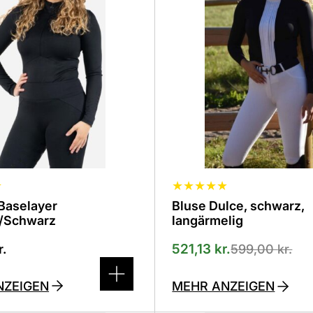
denen
verschiedenen
n
Varianten
.
erhältlich.
Die
Optionen
können
auf
der
eite
Produktseite
lt
ausgewählt
werden
★
★
★
★
★
★
Baselayer
Bluse Dulce, schwarz,
/Schwarz
langärmelig
521,13
kr.
r.
599,00
kr.
NZEIGEN
MEHR ANZEIGEN