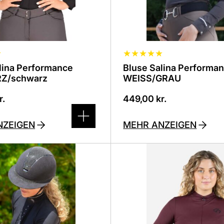
der
eite
Produktseite
lt
ausgewählt
werden
★
★
★
★
★
★
lina Performance
Bluse Salina Performa
Z/schwarz
WEISS/GRAU
r.
449,00
kr.
NZEIGEN
MEHR ANZEIGEN
Dieses
Produkt
ist
in
denen
verschiedenen
n
Varianten
.
erhältlich.
Die