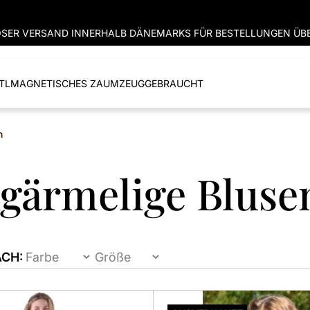
SER VERSAND INNERHALB DÄNEMARKS FÜR BESTELLUNGEN ÜBE
TL
MAGNETISCHES ZAUMZEUG
GEBRAUCHT
n
gärmelige Bluse
ACH:
Dieses