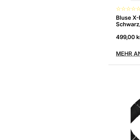
☆
☆
☆
☆
Bluse X-
Schwarz
499,00
k
MEHR A
Dieses
Produkt
ist
in
verschie
Variante
erhältlich
Die
Optionen
können
auf