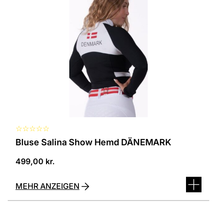
in
verschiedenen
Varianten
erhältlich.
Die
Optionen
können
auf
der
Produktseite
ausgewählt
werden
☆
☆
☆
☆
☆
Bluse Salina Show Hemd DÄNEMARK
499,00
kr.
MEHR ANZEIGEN