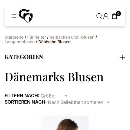
Cavaleros
0
Dänemark
Startseite
/
Für Reiter
/
Reitjacken und -blusen
/
Langarmblusen
/ Dänische Blusen
KATEGORIEN
Dänemarks Blusen
FILTERN NACH:
SORTIEREN NACH:
Dieses
Produkt
ist