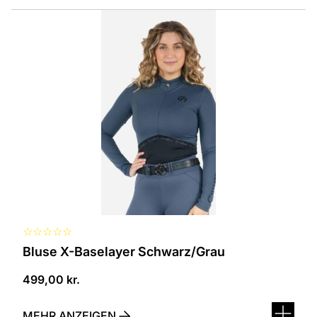
Dieses
Produkt
ist
in
verschiedenen
Varianten
erhältlich.
Die
Optionen
können
auf
der
Produktseite
ausgewählt
werden
☆
☆
☆
☆
☆
Bluse X-Baselayer Schwarz/Grau
499,00
kr.
MEHR ANZEIGEN