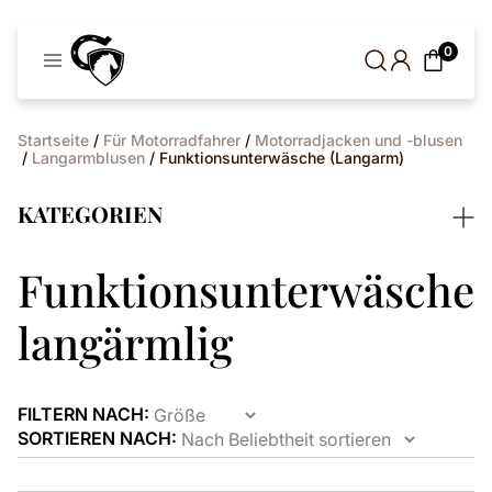
Cavaleros
0
Dänemark
Startseite
/
Für Motorradfahrer
/
Motorradjacken und -blusen
/
Langarmblusen
/ Funktionsunterwäsche (Langarm)
KATEGORIEN
Funktionsunterwäsche
langärmlig
FILTERN NACH:
SORTIEREN NACH: