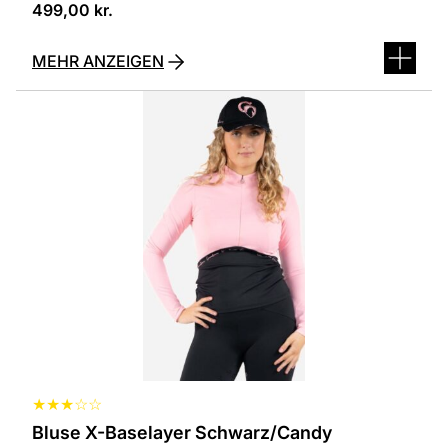
499,00
kr.
MEHR ANZEIGEN
Dieses
Produkt
ist
in
verschiedenen
Varianten
erhältlich.
Die
Optionen
können
auf
der
Produktseite
ausgewählt
werden
★
★
★
☆
☆
Bluse X-Baselayer Schwarz/Candy