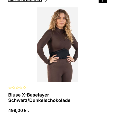
Dieses
Produkt
ist
in
verschiedenen
Varianten
erhältlich.
Die
Optionen
können
auf
der
Produktseite
ausgewählt
werden
☆
☆
☆
☆
☆
Bluse X-Baselayer
Schwarz/Dunkelschokolade
499,00
kr.