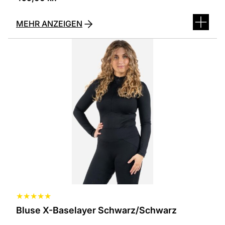
MEHR ANZEIGEN
Dieses
Produkt
ist
in
verschiedenen
Varianten
erhältlich.
Die
Optionen
können
auf
der
Produktseite
ausgewählt
werden
★
★
★
★
★
Bluse X-Baselayer Schwarz/Schwarz