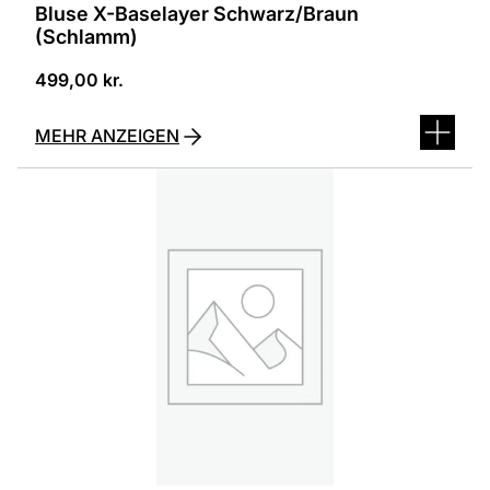
Bluse X-Baselayer Schwarz/Braun
(Schlamm)
499,00
kr.
MEHR ANZEIGEN
Dieses
Produkt
ist
in
verschiedenen
Varianten
erhältlich.
Die
Optionen
können
auf
der
Produktseite
ausgewählt
werden