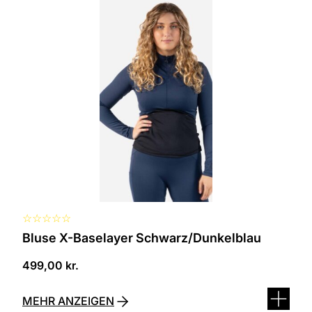
Dieses
Produkt
ist
in
verschiedenen
Varianten
erhältlich.
Die
Optionen
können
auf
der
Produktseite
ausgewählt
werden
☆
☆
☆
☆
☆
Bluse X-Baselayer Schwarz/Dunkelblau
499,00
kr.
MEHR ANZEIGEN