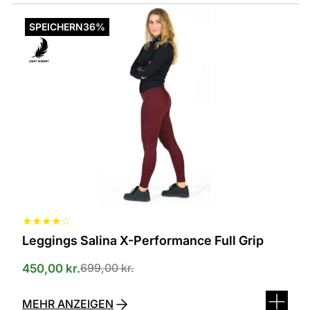
Dieses
Produkt
SPEICHERN
36%
ist
in
verschiedenen
Varianten
erhältlich.
Die
Optionen
können
auf
der
Produktseite
ausgewählt
werden
★
★
★
★
☆
Leggings Salina X-Performance Full Grip
699,00
kr.
450,00
kr.
MEHR ANZEIGEN