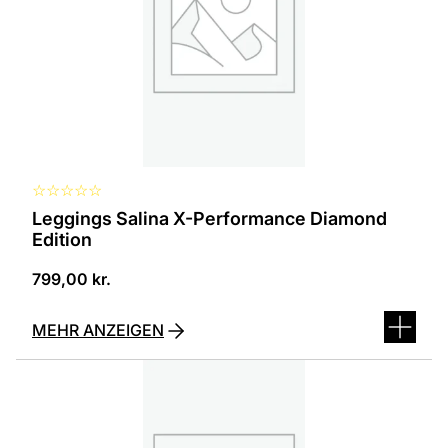
Die
Optionen
können
auf
der
Produktseite
ausgewählt
werden
☆
☆
☆
☆
☆
Leggings Salina X-Performance Diamond
Edition
799,00
kr.
MEHR ANZEIGEN
Dieses
Produkt
ist
in
verschiedenen