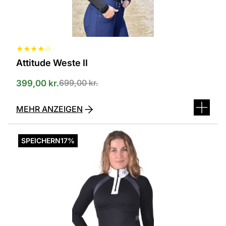
Produktseite
ausgewählt
werden
★
★
★
★
☆
Attitude Weste II
699,00
kr.
399,00
kr.
MEHR ANZEIGEN
Dieses
Produkt
SPEICHERN
17%
ist
in
verschiedenen
Varianten
erhältlich.
Die
Optionen
können
auf