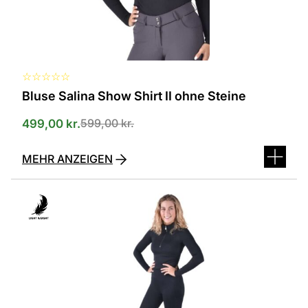
der
Produktseite
ausgewählt
werden
☆
☆
☆
☆
☆
Bluse Salina Show Shirt II ohne Steine
599,00
kr.
499,00
kr.
MEHR ANZEIGEN
Dieses
Produkt
ist
in
verschiedenen
Varianten
erhältlich.
Die
Optionen
können