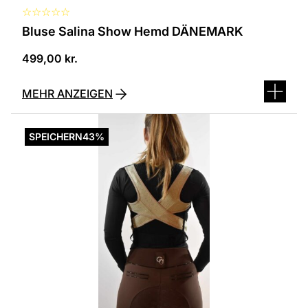
☆
☆
☆
☆
☆
Bluse Salina Show Hemd DÄNEMARK
499,00
kr.
MEHR ANZEIGEN
Dieses
Produkt
SPEICHERN
43%
ist
in
verschiedenen
Varianten
erhältlich.
Die
Optionen
können
auf
der
Produktseite
ausgewählt
werden