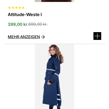
★
★
★
★
★
Attitude-Weste I
699,00
kr.
399,00
kr.
MEHR ANZEIGEN
Dieses
Produkt
ist
in
verschiedenen
Varianten
erhältlich.
Die
Optionen
können
auf
der
Produktseite
ausgewählt