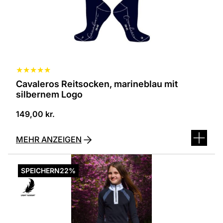
können
auf
der
Produktseite
ausgewählt
werden
★
★
★
★
★
Cavaleros Reitsocken, marineblau mit
silbernem Logo
149,00
kr.
MEHR ANZEIGEN
Dieses
Produkt
SPEICHERN
22%
ist
in
verschiedenen
Varianten
erhältlich.