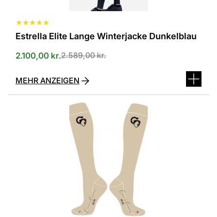
werden
★
★
★
★
★
Estrella Elite Lange Winterjacke Dunkelblau
2.589,00
kr.
2.100,00
kr.
MEHR ANZEIGEN
Dieses
Produkt
ist
in
verschiedenen
Varianten
erhältlich.
Die
Optionen
können
auf
der
Produktseite