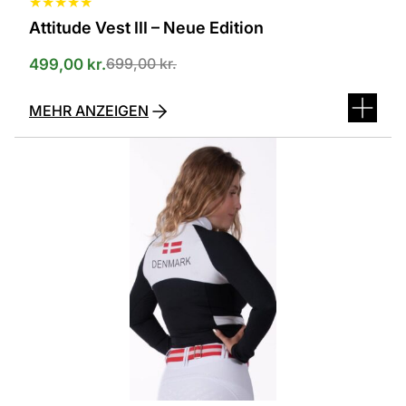
★
★
★
★
★
Attitude Vest III – Neue Edition
699,00
kr.
499,00
kr.
MEHR ANZEIGEN
Dieses
Produkt
ist
in
verschiedenen
Varianten
erhältlich.
Die
Optionen
können
auf
der
Produktseite
ausgewählt
werden