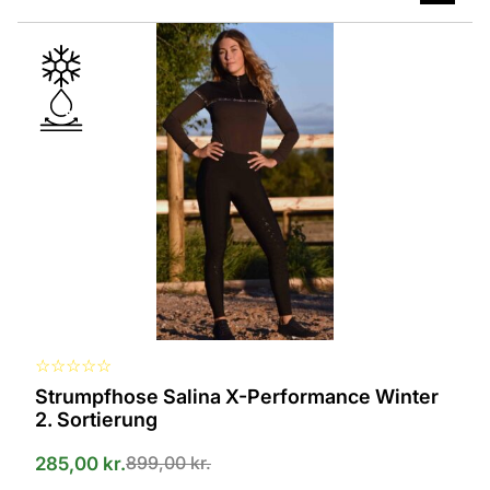
Dieses
Produkt
ist
in
verschiedenen
Varianten
erhältlich.
Die
Optionen
können
auf
der
Produktseite
ausgewählt
werden
☆
☆
☆
☆
☆
Strumpfhose Salina X-Performance Winter
2. Sortierung
899,00
kr.
285,00
kr.