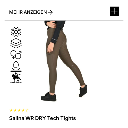
MEHR ANZEIGEN
Dieses
Produkt
ist
in
verschiedenen
Varianten
erhältlich.
Die
Optionen
können
auf
der
Produktseite
ausgewählt
werden
★
★
★
★
☆
Salina WR DRY Tech Tights