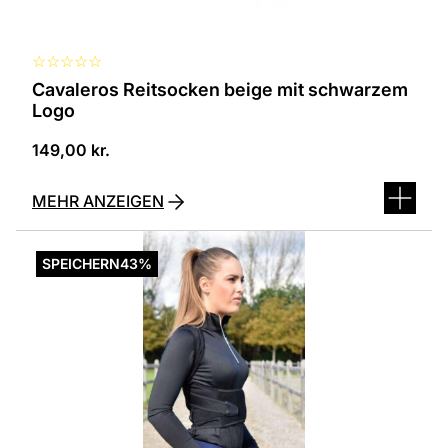
ausgewählt
werden
☆
☆
☆
☆
☆
Cavaleros Reitsocken beige mit schwarzem
Logo
149,00
kr.
MEHR ANZEIGEN
Dieses
Produkt
SPEICHERN
43%
ist
in
verschiedenen
Varianten
erhältlich.
Die
Optionen
können
auf
der