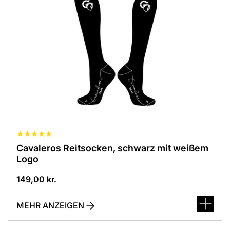
in
verschiedenen
Varianten
erhältlich.
Die
Optionen
können
auf
der
Produktseite
ausgewählt
werden
★
★
★
★
★
Cavaleros Reitsocken, schwarz mit weißem
Logo
149,00
kr.
MEHR ANZEIGEN