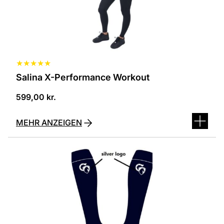
auf
der
Produktseite
ausgewählt
werden
★
★
★
★
★
Salina X-Performance Workout
599,00
kr.
MEHR ANZEIGEN
Dieses
Produkt
ist
in
verschiedenen
Varianten
erhältlich.
Die
Optionen