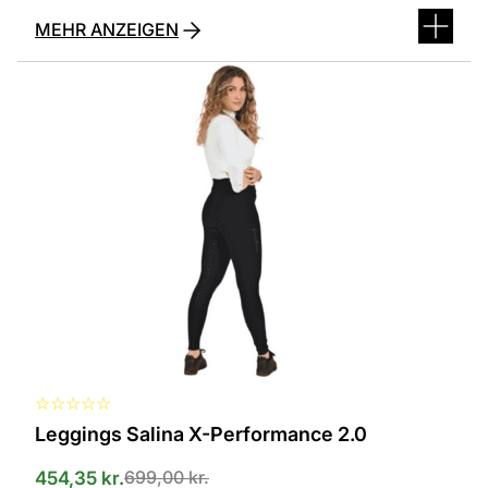
MEHR ANZEIGEN
Dieses
Produkt
ist
in
verschiedenen
Varianten
erhältlich.
Die
Optionen
können
auf
der
Produktseite
ausgewählt
werden
☆
☆
☆
☆
☆
Leggings Salina X-Performance 2.0
699,00
kr.
454,35
kr.