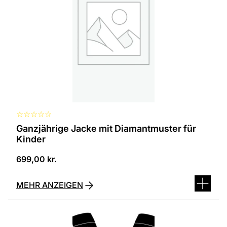
Varianten
erhältlich.
Die
Optionen
können
auf
der
Produktseite
ausgewählt
werden
☆
☆
☆
☆
☆
Ganzjährige Jacke mit Diamantmuster für
Kinder
699,00
kr.
MEHR ANZEIGEN
Dieses
Produkt
ist