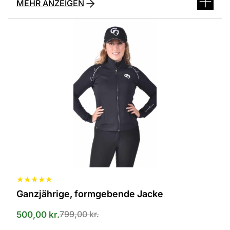
MEHR ANZEIGEN
Dieses
Produkt
ist
in
verschiedenen
Varianten
erhältlich.
Die
Optionen
können
auf
der
Produktseite
ausgewählt
werden
★
★
★
★
★
Ganzjährige, formgebende Jacke
799,00
kr.
500,00
kr.