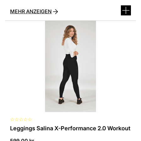
MEHR ANZEIGEN
Dieses
Produkt
ist
in
verschiedenen
Varianten
erhältlich.
Die
Optionen
können
auf
der
Produktseite
ausgewählt
werden
☆
☆
☆
☆
☆
Leggings Salina X-Performance 2.0 Workout
599,00
kr.