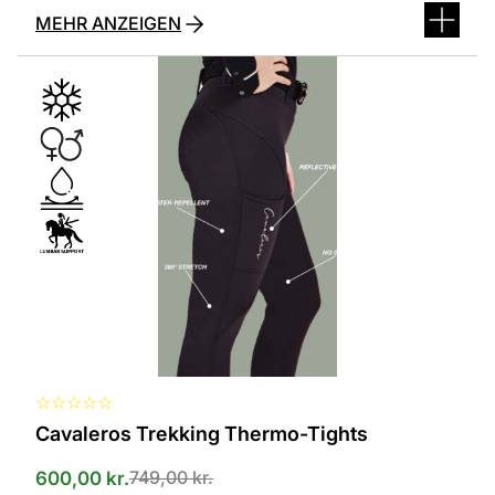
MEHR ANZEIGEN
Dieses
Produkt
ist
in
verschiedenen
Varianten
erhältlich.
Die
Optionen
können
auf
der
Produktseite
ausgewählt
werden
☆
☆
☆
☆
☆
Cavaleros Trekking Thermo-Tights
749,00
kr.
600,00
kr.