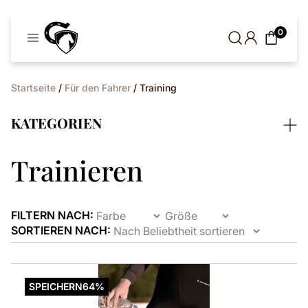
Cavaleros
0
Dänemark
Startseite
/
Für den Fahrer
/ Training
KATEGORIEN
Trainieren
FILTERN NACH:
SORTIEREN NACH:
Dieses
Produkt
SPEICHERN
64%
ist