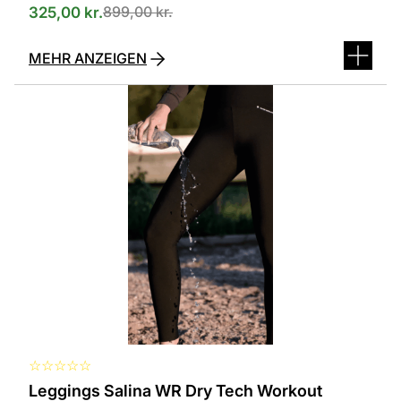
899,00
kr.
325,00
kr.
MEHR ANZEIGEN
Dieses
Produkt
ist
in
verschiedenen
Varianten
erhältlich.
Die
Optionen
können
auf
der
Produktseite
ausgewählt
werden
☆
☆
☆
☆
☆
Leggings Salina WR Dry Tech Workout