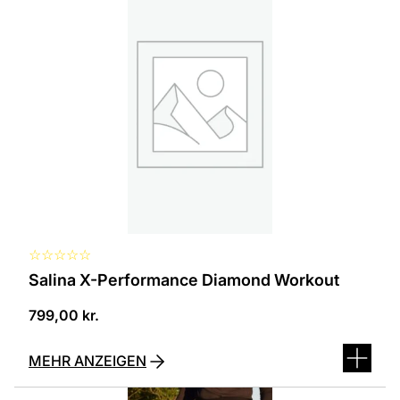
ist
in
verschiedenen
Varianten
erhältlich.
Die
Optionen
können
auf
der
Produktseite
ausgewählt
werden
☆
☆
☆
☆
☆
Salina X-Performance Diamond Workout
799,00
kr.
MEHR ANZEIGEN
Dieses