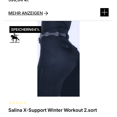
MEHR ANZEIGEN
Dieses
Produkt
SPEICHERN
64%
ist
in
verschiedenen
Varianten
erhältlich.
Die
Optionen
können
auf
der
Produktseite
ausgewählt
werden
☆
☆
☆
☆
☆
Salina X-Support Winter Workout 2.sort