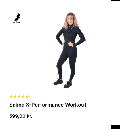
Dieses
Produkt
ist
in
verschiedenen
Varianten
erhältlich.
Die
Optionen
können
auf
der
Produktseite
ausgewählt
werden
★
★
★
★
★
Salina X-Performance Workout
599,00
kr.