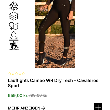
Produkt
ist
in
verschiedenen
Varianten
erhältlich.
Die
Optionen
können
auf
der
Produktseite
ausgewählt
werden
☆
☆
☆
☆
☆
Lauftights Cameo WR Dry Tech – Cavaleros
Sport
799,00
kr.
659,00
kr.
MEHR ANZEIGEN