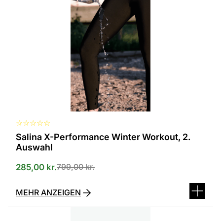
in
verschiedenen
Varianten
erhältlich.
Die
Optionen
können
auf
der
Produktseite
ausgewählt
werden
☆
☆
☆
☆
☆
Salina X-Performance Winter Workout, 2.
Auswahl
799,00
kr.
285,00
kr.
MEHR ANZEIGEN
Dieses
Produkt