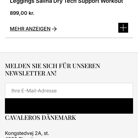
Leggings Salina Dry Tech Support Workout
899,00
kr.
MEHR ANZEIGEN
MELDEN SIE SICH FÜR UNSEREN
NEWSLETTER AN!
E-
Mail
CAVALEROS DÄNEMARK
Kongstedvej 2A, st.