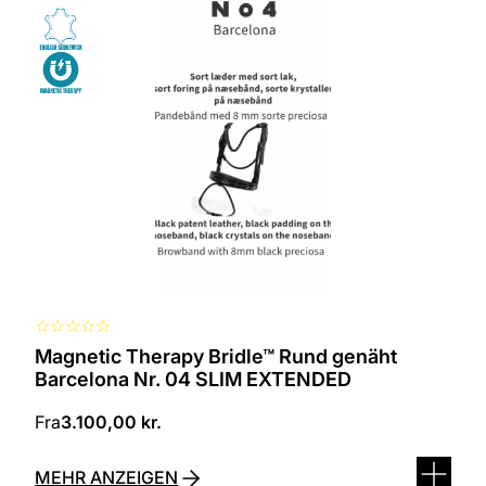
Produkt
ist
in
verschiedenen
Varianten
erhältlich.
Die
Optionen
können
auf
der
Produktseite
ausgewählt
werden
☆
☆
☆
☆
☆
Magnetic Therapy Bridle™ Rund genäht
Barcelona Nr. 04 SLIM EXTENDED
Fra
3.100,00
kr.
MEHR ANZEIGEN