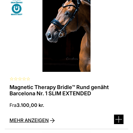
in
verschiedenen
Varianten
erhältlich.
Die
Optionen
können
auf
der
Produktseite
ausgewählt
werden
☆
☆
☆
☆
☆
Magnetic Therapy Bridle™ Rund genäht
Barcelona Nr. 1 SLIM EXTENDED
Fra
3.100,00
kr.
MEHR ANZEIGEN
Dieses