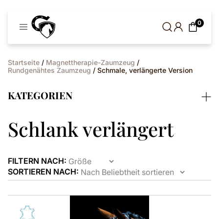
Cavaleros
0
Dänemark
Startseite
/
Magnettherapie-Zaumzeug
/
Rundgenähtes Zaumzeug
/ Schmale, verlängerte Version
KATEGORIEN
Schlank verlängert
FILTERN NACH:
SORTIEREN NACH:
Dieses
Produkt
ist