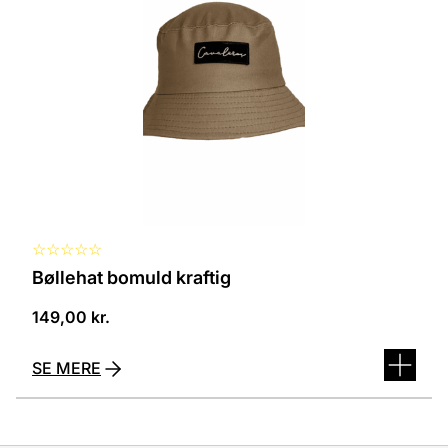
flere
varianter.
Mulighederne
kan
vælges
på
varesiden
☆
☆
☆
☆
☆
Bøllehat bomuld kraftig
149,00
kr.
SE MERE