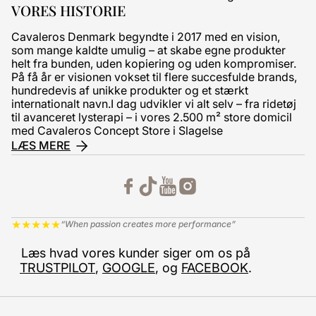
VORES HISTORIE
Cavaleros Denmark begyndte i 2017 med en vision,
som mange kaldte umulig – at skabe egne produkter
helt fra bunden, uden kopiering og uden kompromiser.
På få år er visionen vokset til flere succesfulde brands,
hundredevis af unikke produkter og et stærkt
internationalt navn.I dag udvikler vi alt selv – fra ridetøj
til avanceret lysterapi – i vores 2.500 m² store domicil
med Cavaleros Concept Store i Slagelse
LÆS MERE
★
★
★
★
★
“When passion creates more performance”
Læs hvad vores kunder siger om os på
TRUSTPILOT
,
GOOGLE
, og
FACEBOOK
.