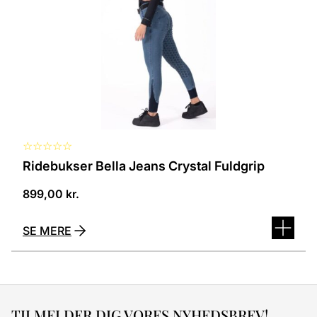
kan
vælges
på
varesiden
☆
☆
☆
☆
☆
Ridebukser Bella Jeans Crystal Fuldgrip
899,00
kr.
SE MERE
TILMELDER DIG VORES NYHEDSBREV!