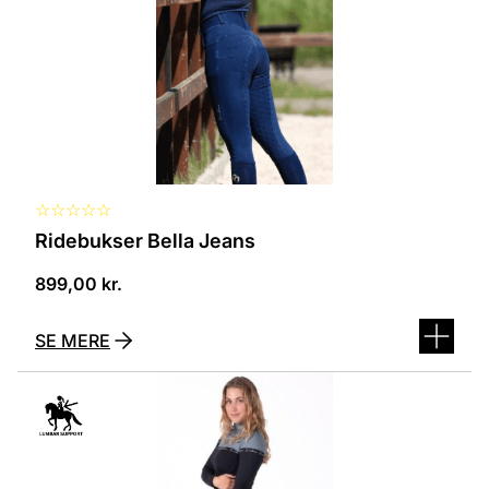
kan
vælges
på
varesiden
☆
☆
☆
☆
☆
Ridebukser Bella Jeans
899,00
kr.
SE MERE
Dette
vare
har
flere
varianter.
Mulighederne