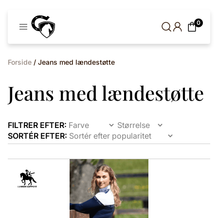
Cavaleros
0
Denmark
Forside
/ Jeans med lændestøtte
Jeans med lændestøtte
FILTRER EFTER:
SORTÉR EFTER:
Dette
vare
har
flere
varianter.
Mulighederne