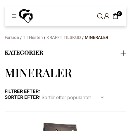
Cavaleros
0
Denmark
Forside
/
Til Hesten
/
KRAFFT TILSKUD
/ MINERALER
KATEGORIER
MINERALER
FILTRER EFTER:
SORTÉR EFTER: