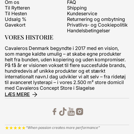
Om os
FAQ
Til Rytteren
Shipping
Til Hesten
Kundeservice
Udsalg %
Returnering og ombytning
Gavekort
Privatlivs- og Cookiepolitik
Handelsbetingelser
VORES HISTORIE
Cavaleros Denmark begyndte i 2017 med en vision,
som mange kaldte umulig – at skabe egne produkter
helt fra bunden, uden kopiering og uden kompromiser.
På få år er visionen vokset til flere succesfulde brands,
hundredevis af unikke produkter og et stærkt
internationalt navn.I dag udvikler vi alt selv – fra ridetøj
til avanceret lysterapi – i vores 2.500 m² store domicil
med Cavaleros Concept Store i Slagelse
LÆS MERE
★
★
★
★
★
“When passion creates more performance”