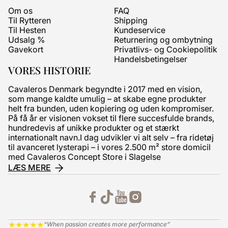
Om os
FAQ
Til Rytteren
Shipping
Til Hesten
Kundeservice
Udsalg %
Returnering og ombytning
Gavekort
Privatlivs- og Cookiepolitik
Handelsbetingelser
VORES HISTORIE
Cavaleros Denmark begyndte i 2017 med en vision,
som mange kaldte umulig – at skabe egne produkter
helt fra bunden, uden kopiering og uden kompromiser.
På få år er visionen vokset til flere succesfulde brands,
hundredevis af unikke produkter og et stærkt
internationalt navn.I dag udvikler vi alt selv – fra ridetøj
til avanceret lysterapi – i vores 2.500 m² store domicil
med Cavaleros Concept Store i Slagelse
LÆS MERE
★
★
★
★
★
“When passion creates more performance”