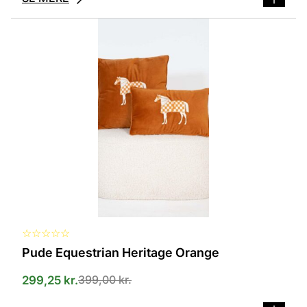
Dette
vare
har
flere
varianter.
Mulighederne
kan
vælges
på
varesiden
☆
☆
☆
☆
☆
Pude Equestrian Heritage Orange
399,00
kr.
299,25
kr.