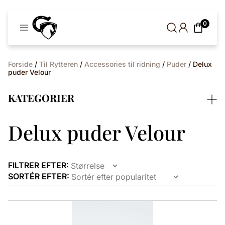
Cavaleros
0
Denmark
Forside
/
Til Rytteren
/
Accessories til ridning
/
Puder
/ Delux
puder Velour
KATEGORIER
Delux puder Velour
FILTRER EFTER:
SORTÉR EFTER:
Dette
vare
har