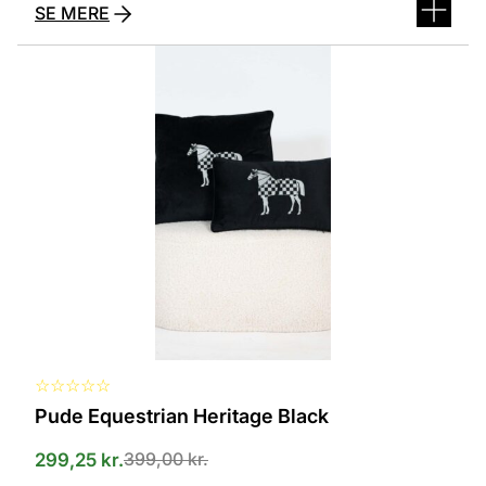
SE MERE
Dette
vare
har
flere
varianter.
Mulighederne
kan
vælges
på
varesiden
☆
☆
☆
☆
☆
Pude Equestrian Heritage Black
399,00
kr.
299,25
kr.