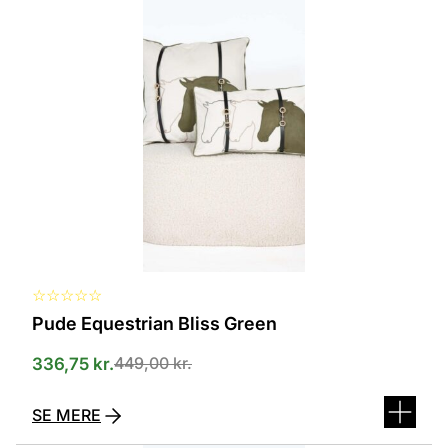
vare
har
flere
varianter.
Mulighederne
kan
vælges
på
varesiden
☆
☆
☆
☆
☆
Pude Equestrian Bliss Green
449,00
kr.
336,75
kr.
SE MERE