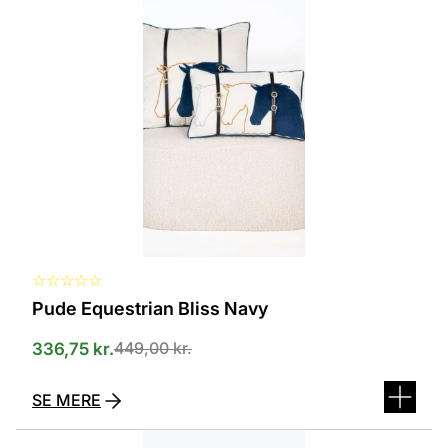
har
flere
varianter.
Mulighederne
kan
vælges
på
varesiden
☆
☆
☆
☆
☆
Pude Equestrian Bliss Navy
449,00
kr.
336,75
kr.
SE MERE
Dette