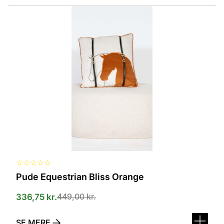
Dette
vare
har
flere
varianter.
Mulighederne
kan
vælges
på
varesiden
☆
☆
☆
☆
☆
Pude Equestrian Bliss Orange
449,00
kr.
336,75
kr.
SE MERE