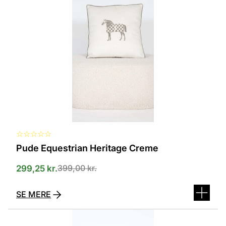
flere
varianter.
Mulighederne
kan
vælges
på
varesiden
☆
☆
☆
☆
☆
Pude Equestrian Heritage Creme
399,00
kr.
299,25
kr.
SE MERE
Dette
vare