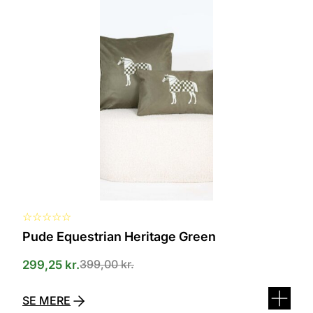
Dette
vare
har
flere
varianter.
Mulighederne
kan
vælges
på
varesiden
☆
☆
☆
☆
☆
Pude Equestrian Heritage Green
399,00
kr.
299,25
kr.
SE MERE