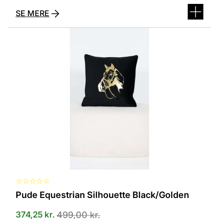
SE MERE
☆
☆
☆
☆
☆
Pude Equestrian Silhouette Black/Golden
374,25
kr.
499,00
kr.