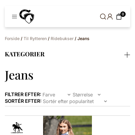
Cavaleros
0
Denmark
Forside
/
Til Rytteren
/
Ridebukser
/ Jeans
KATEGORIER
Jeans
FILTRER EFTER:
SORTÉR EFTER:
Dette
vare
har