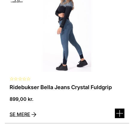
flere
varianter.
Mulighederne
kan
vælges
på
varesiden
☆
☆
☆
☆
☆
Ridebukser Bella Jeans Crystal Fuldgrip
899,00
kr.
SE MERE