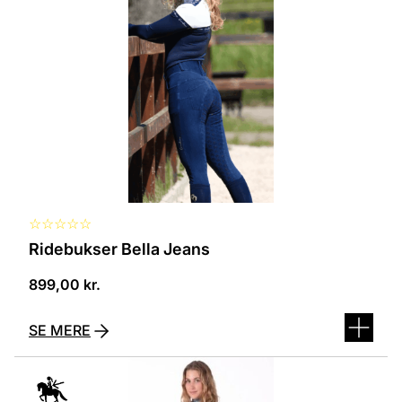
flere
varianter.
Mulighederne
kan
vælges
på
varesiden
☆
☆
☆
☆
☆
Ridebukser Bella Jeans
899,00
kr.
SE MERE
Dette
vare
har