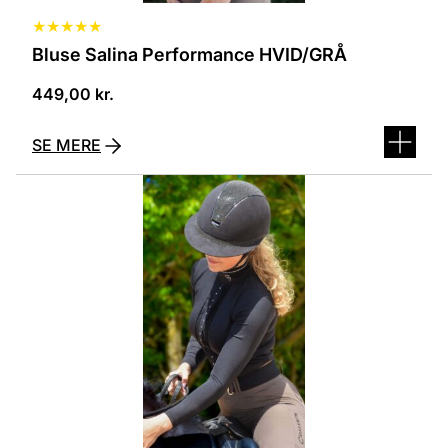
★
★
★
★
★
Bluse Salina Performance HVID/GRÅ
449,00
kr.
SE MERE
Dette
vare
har
flere
varianter.
Mulighederne
kan
vælges
på
varesiden