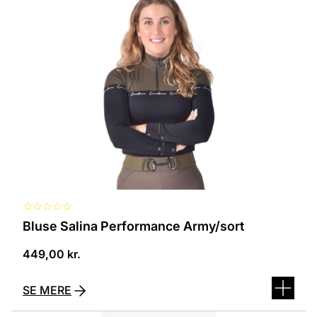
vare
har
flere
varianter.
Mulighederne
kan
vælges
på
varesiden
☆
☆
☆
☆
☆
Bluse Salina Performance Army/sort
449,00
kr.
SE MERE
Dette