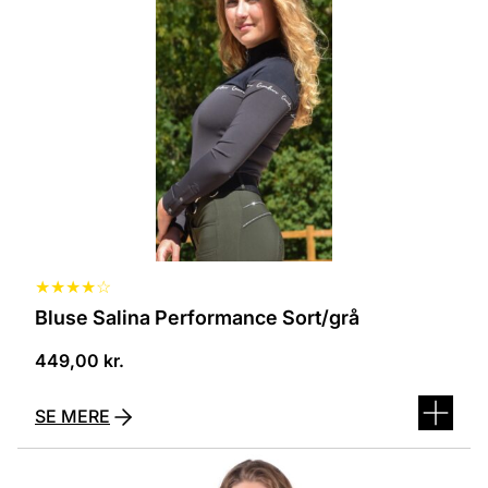
flere
varianter.
Mulighederne
kan
vælges
på
varesiden
★
★
★
★
☆
Bluse Salina Performance Sort/grå
449,00
kr.
SE MERE
Dette
vare