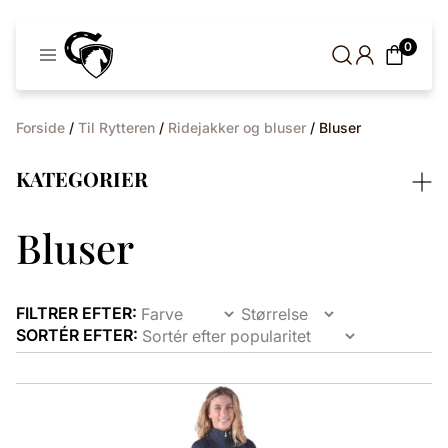
Cavaleros
0
Denmark
Forside
/
Til Rytteren
/
Ridejakker og bluser
/ Bluser
KATEGORIER
Bluser
FILTRER EFTER:
SORTÉR EFTER:
Dette
vare
har