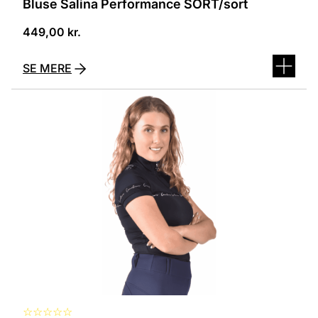
Bluse Salina Performance SORT/sort
449,00
kr.
SE MERE
Dette
vare
har
flere
varianter.
Mulighederne
kan
vælges
på
varesiden
☆
☆
☆
☆
☆