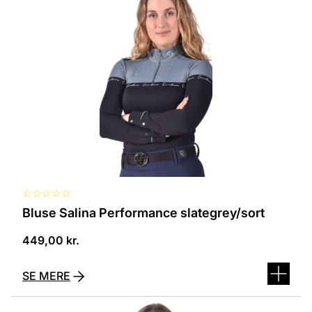
har
flere
varianter.
Mulighederne
kan
vælges
på
varesiden
☆
☆
☆
☆
☆
Bluse Salina Performance slategrey/sort
449,00
kr.
SE MERE
Dette