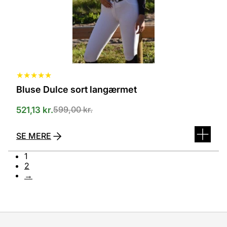
varesiden
★
★
★
★
★
Bluse Dulce sort langærmet
599,00
kr.
521,13
kr.
SE MERE
1
2
→