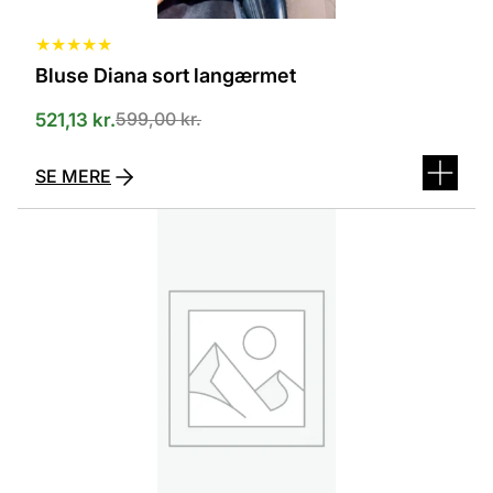
★
★
★
★
★
Bluse Diana sort langærmet
599,00
kr.
521,13
kr.
SE MERE
Dette
vare
har
flere
varianter.
Mulighederne
kan
vælges
på
varesiden