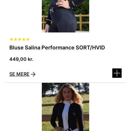
★
★
★
★
★
Bluse Salina Performance SORT/HVID
449,00
kr.
SE MERE
Dette
vare
har
flere
varianter.
Mulighederne
kan
vælges
på