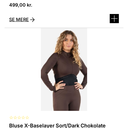
499,00
kr.
SE MERE
Dette
vare
har
flere
varianter.
Mulighederne
kan
vælges
på
varesiden
☆
☆
☆
☆
☆
Bluse X-Baselayer Sort/Dark Chokolate