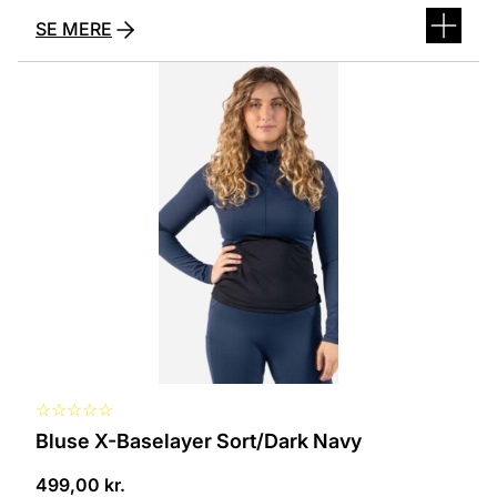
SE MERE
Dette
vare
har
flere
varianter.
Mulighederne
kan
vælges
på
varesiden
☆
☆
☆
☆
☆
Bluse X-Baselayer Sort/Dark Navy
499,00
kr.