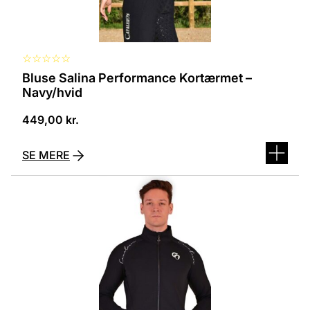
☆
☆
☆
☆
☆
Bluse Salina Performance Kortærmet –
Navy/hvid
449,00
kr.
SE MERE
Dette
vare
har
flere
varianter.
Mulighederne
kan
vælges
på
varesiden