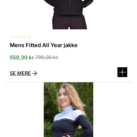
☆
☆
☆
☆
☆
Mens Fitted All Year jakke
799,00
kr.
559,30
kr.
SE MERE
Dette
vare
har
flere
varianter.
Mulighederne
kan
vælges
på
varesiden