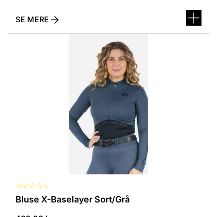
SE MERE
Dette
vare
har
flere
varianter.
Mulighederne
kan
vælges
på
varesiden
☆
☆
☆
☆
☆
Bluse X-Baselayer Sort/Grå