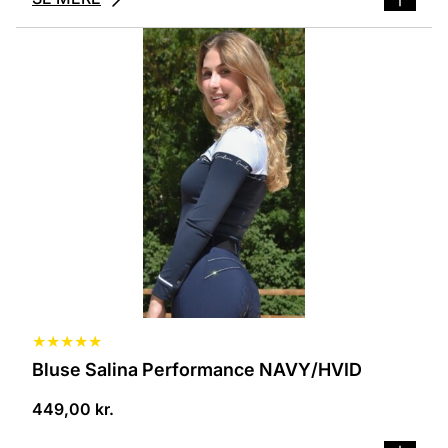
Dette
vare
har
flere
varianter.
Mulighederne
kan
vælges
på
varesiden
★
★
★
★
★
Bluse Salina Performance NAVY/HVID
449,00
kr.