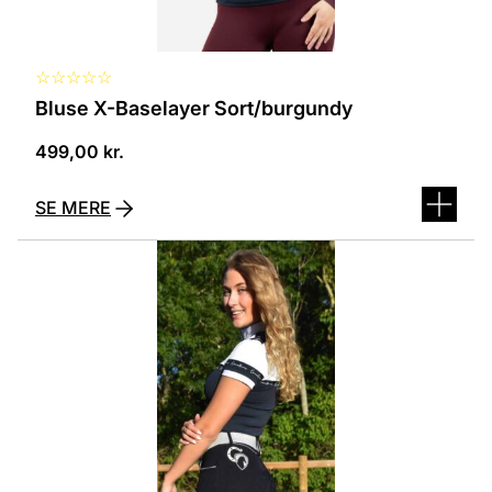
☆
☆
☆
☆
☆
Bluse X-Baselayer Sort/burgundy
499,00
kr.
SE MERE
Dette
vare
har
flere
varianter.
Mulighederne
kan
vælges
på
varesiden