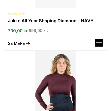
☆
☆
☆
☆
☆
Jakke All Year Shaping Diamond – NAVY
899,00
kr.
700,00
kr.
SE MERE
Dette
vare
har
flere
varianter.
Mulighederne
kan
vælges
på
varesiden