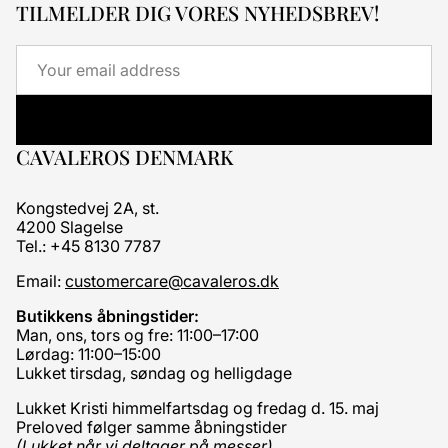
TILMELDER DIG VORES NYHEDSBREV!
Email
CAVALEROS DENMARK
Kongstedvej 2A, st.
4200 Slagelse
Tel.: +45 8130 7787
Email:
customercare@cavaleros.dk
Butikkens åbningstider:
Man, ons, tors og fre: 11:00–17:00
Lørdag: 11:00–15:00
Lukket tirsdag, søndag og helligdage
Lukket Kristi himmelfartsdag og fredag d. 15. maj
Preloved følger samme åbningstider
(Lukket når vi deltager på messer)