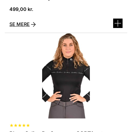
499,00
kr.
SE MERE
Dette
vare
har
flere
varianter.
Mulighederne
kan
vælges
på
varesiden
★
★
★
★
★