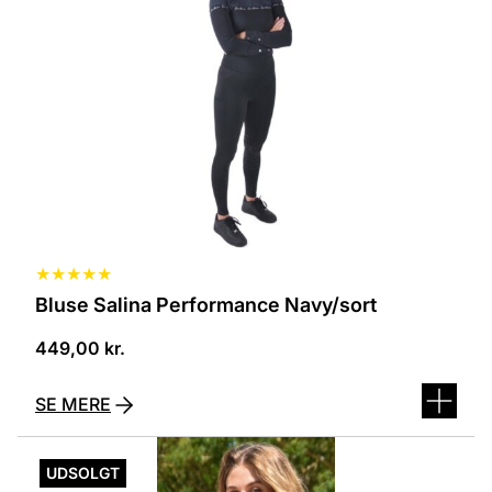
flere
varianter.
Mulighederne
kan
vælges
på
varesiden
★
★
★
★
★
Bluse Salina Performance Navy/sort
449,00
kr.
SE MERE
Dette
vare
UDSOLGT
har