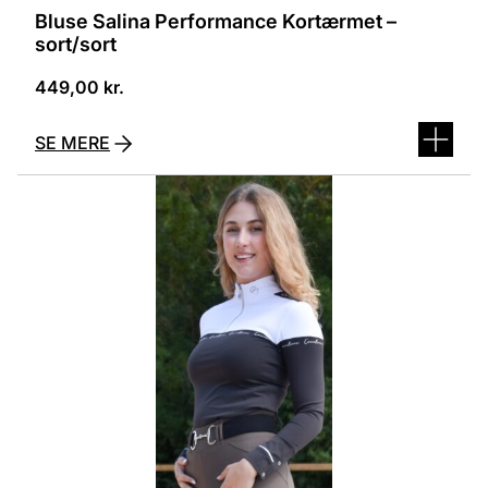
Bluse Salina Performance Kortærmet –
sort/sort
449,00
kr.
SE MERE
Dette
vare
har
flere
varianter.
Mulighederne
kan
vælges
på
varesiden