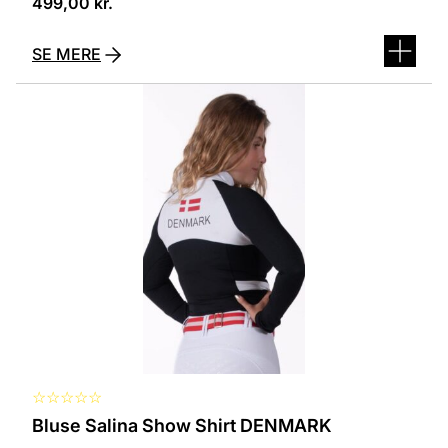
499,00
kr.
SE MERE
Dette
vare
har
flere
varianter.
Mulighederne
kan
vælges
på
varesiden
☆
☆
☆
☆
☆
Bluse Salina Show Shirt DENMARK