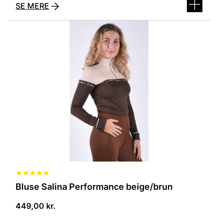
SE MERE
Dette
vare
har
flere
varianter.
Mulighederne
kan
vælges
på
varesiden
★
★
★
★
★
Bluse Salina Performance beige/brun
449,00
kr.