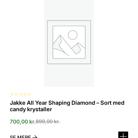
vare
har
flere
varianter.
Mulighederne
kan
vælges
på
varesiden
☆
☆
☆
☆
☆
Jakke All Year Shaping Diamond – Sort med
candy krystaller
899,00
kr.
700,00
kr.
SE MERE