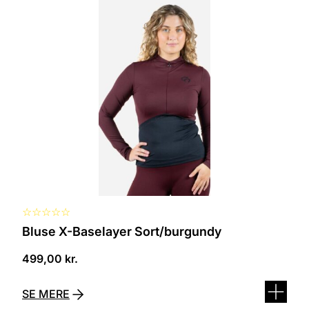
Dette
vare
har
flere
varianter.
Mulighederne
kan
vælges
på
varesiden
☆
☆
☆
☆
☆
Bluse X-Baselayer Sort/burgundy
499,00
kr.
SE MERE