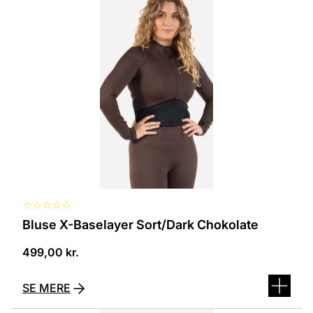
vare
har
flere
varianter.
Mulighederne
kan
vælges
på
varesiden
☆
☆
☆
☆
☆
Bluse X-Baselayer Sort/Dark Chokolate
499,00
kr.
SE MERE