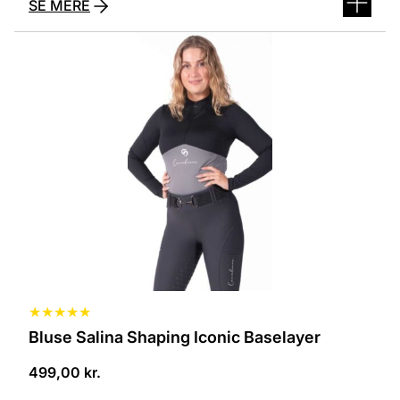
SE MERE
Dette
vare
har
flere
varianter.
Mulighederne
kan
vælges
på
varesiden
★
★
★
★
★
Bluse Salina Shaping Iconic Baselayer
499,00
kr.