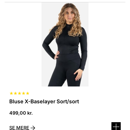
Dette
vare
har
flere
varianter.
Mulighederne
kan
vælges
på
varesiden
★
★
★
★
★
Bluse X-Baselayer Sort/sort
499,00
kr.
SE MERE