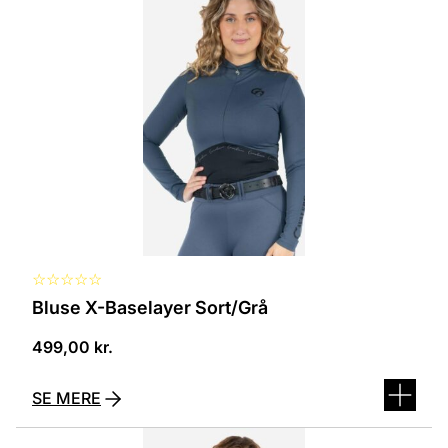
har
flere
varianter.
Mulighederne
kan
vælges
på
varesiden
☆
☆
☆
☆
☆
Bluse X-Baselayer Sort/Grå
499,00
kr.
SE MERE
Dette