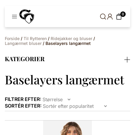
Cavaleros
0
Denmark
Forside
/
Til Rytteren
/
Ridejakker og bluser
/
Langærmet bluser
/ Baselayers langærmet
KATEGORIER
Baselayers langærmet
FILTRER EFTER:
SORTÉR EFTER:
Dette
vare
har