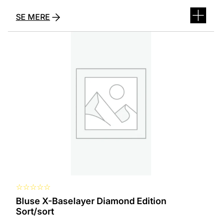
SE MERE
Dette
vare
har
flere
varianter.
Mulighederne
kan
vælges
på
varesiden
☆
☆
☆
☆
☆
Bluse X-Baselayer Diamond Edition
Sort/sort