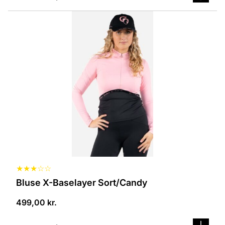
Dette
vare
har
flere
varianter.
Mulighederne
kan
vælges
på
varesiden
★
★
★
☆
☆
Bluse X-Baselayer Sort/Candy
499,00
kr.