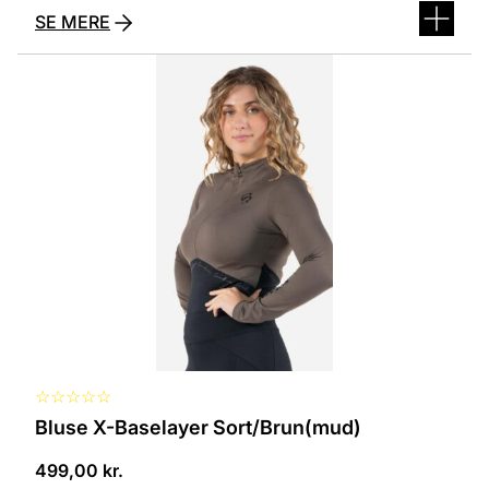
SE MERE
Dette
vare
har
flere
varianter.
Mulighederne
kan
vælges
på
varesiden
☆
☆
☆
☆
☆
Bluse X-Baselayer Sort/Brun(mud)
499,00
kr.