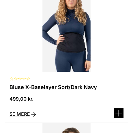
flere
varianter.
Mulighederne
kan
vælges
på
varesiden
☆
☆
☆
☆
☆
Bluse X-Baselayer Sort/Dark Navy
499,00
kr.
SE MERE
Dette
vare