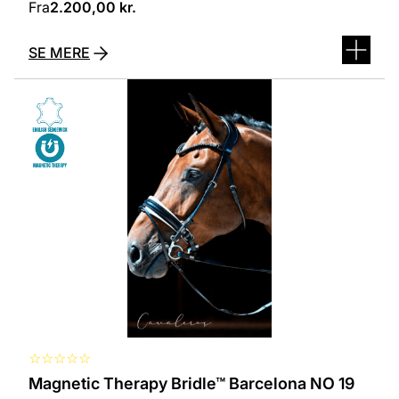
Fra
2.200,00
kr.
SE MERE
Dette
vare
har
flere
varianter.
Mulighederne
kan
vælges
på
varesiden
☆
☆
☆
☆
☆
Magnetic Therapy Bridle™ Barcelona NO 19