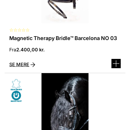
☆
☆
☆
☆
☆
Magnetic Therapy Bridle™ Barcelona NO 03
Fra
2.400,00
kr.
SE MERE
Dette
vare
har
flere
varianter.
Mulighederne
kan
vælges
på
varesiden