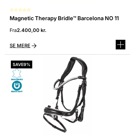
☆
☆
☆
☆
☆
Magnetic Therapy Bridle™ Barcelona NO 11
Fra
2.400,00
kr.
SE MERE
Dette
vare
SAVE
9%
har
flere
varianter.
Mulighederne
kan
vælges
på
varesiden