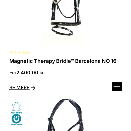
vælges
på
varesiden
☆
☆
☆
☆
☆
Magnetic Therapy Bridle™ Barcelona NO 16
Fra
2.400,00
kr.
SE MERE
Dette
vare
har
flere
varianter.
Mulighederne