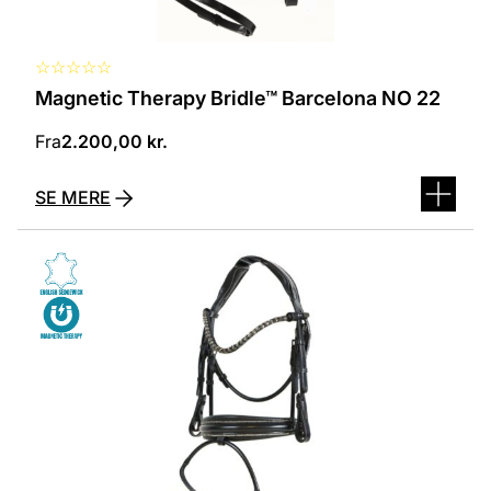
☆
☆
☆
☆
☆
Magnetic Therapy Bridle™ Barcelona NO 22
Fra
2.200,00
kr.
SE MERE
Dette
vare
har
flere
varianter.
Mulighederne
kan
vælges
på
varesiden