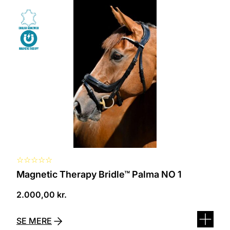
Dette
vare
har
flere
varianter.
Mulighederne
kan
vælges
på
varesiden
☆
☆
☆
☆
☆
Magnetic Therapy Bridle™ Palma NO 1
2.000,00
kr.
SE MERE