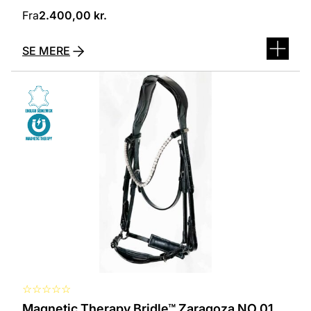
Fra
2.400,00
kr.
SE MERE
Dette
vare
har
flere
varianter.
Mulighederne
kan
vælges
på
varesiden
☆
☆
☆
☆
☆
Magnetic Therapy Bridle™ Zaragoza NO 01