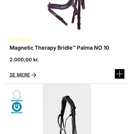
☆
☆
☆
☆
☆
Magnetic Therapy Bridle™ Palma NO 10
2.000,00
kr.
SE MERE
Dette
vare
har
flere
varianter.
Mulighederne
kan
vælges
på