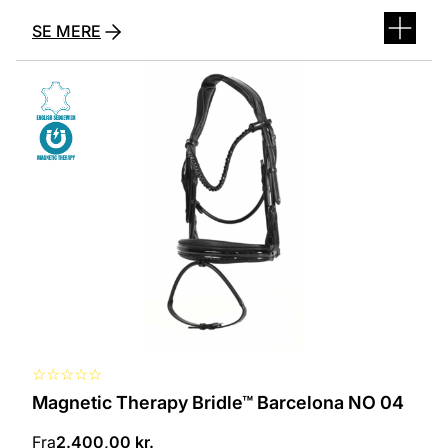
SE MERE
Dette
vare
har
flere
varianter.
Mulighederne
kan
vælges
på
varesiden
☆
☆
☆
☆
☆
Magnetic Therapy Bridle™ Barcelona NO 04
Fra
2.400,00
kr.