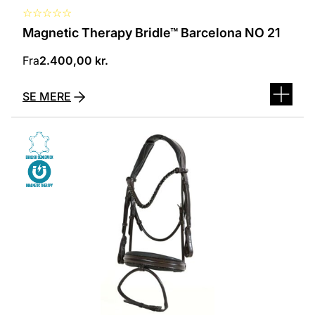
☆
☆
☆
☆
☆
Magnetic Therapy Bridle™ Barcelona NO 21
Fra
2.400,00
kr.
SE MERE
Dette
vare
har
flere
varianter.
Mulighederne
kan
vælges
på
varesiden