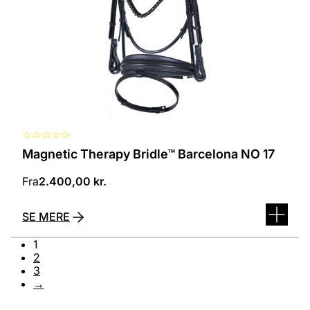
kan
vælges
på
varesiden
☆
☆
☆
☆
☆
Magnetic Therapy Bridle™ Barcelona NO 17
Fra
2.400,00
kr.
SE MERE
1
2
3
→