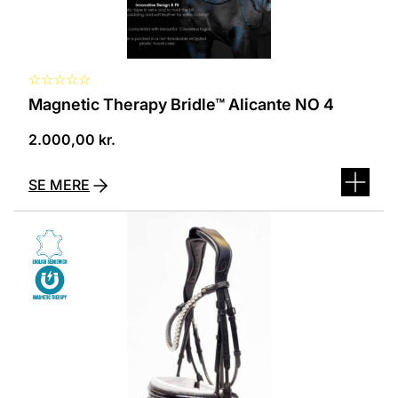
☆
☆
☆
☆
☆
Magnetic Therapy Bridle™ Alicante NO 4
2.000,00
kr.
SE MERE
Dette
vare
har
flere
varianter.
Mulighederne
kan
vælges
på
varesiden