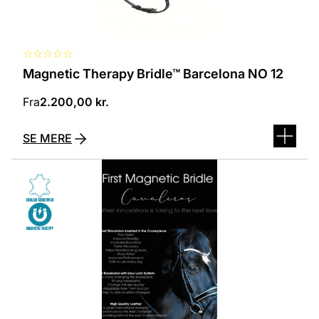
☆
☆
☆
☆
☆
Magnetic Therapy Bridle™ Barcelona NO 12
Fra
2.200,00
kr.
SE MERE
Dette
vare
har
flere
varianter.
Mulighederne
kan
vælges
på
varesiden