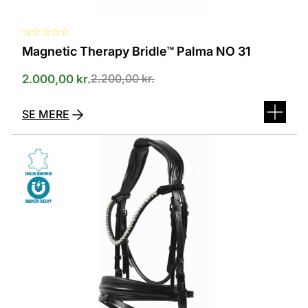
☆
☆
☆
☆
☆
Magnetic Therapy Bridle™ Palma NO 31
2.200,00
kr.
2.000,00
kr.
SE MERE
Dette
vare
har
flere
varianter.
Mulighederne
kan
vælges
på
varesiden