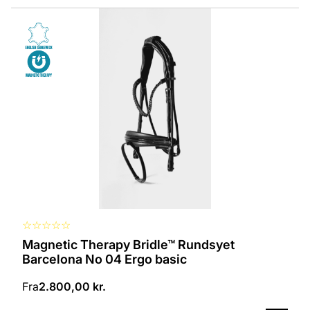
Dette
vare
har
flere
varianter.
Mulighederne
kan
vælges
på
varesiden
☆
☆
☆
☆
☆
Magnetic Therapy Bridle™ Rundsyet
Barcelona No 04 Ergo basic
Fra
2.800,00
kr.