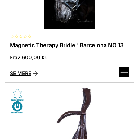
☆
☆
☆
☆
☆
Magnetic Therapy Bridle™ Barcelona NO 13
Fra
2.600,00
kr.
SE MERE
Dette
vare
har
flere
varianter.
Mulighederne
kan
vælges
på
varesiden