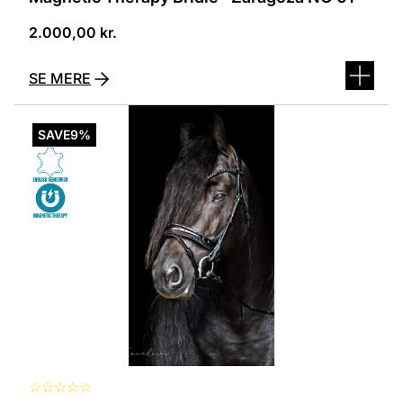
2.000,00
kr.
SE MERE
Dette
vare
SAVE
9%
har
flere
varianter.
Mulighederne
kan
vælges
på
varesiden
☆
☆
☆
☆
☆