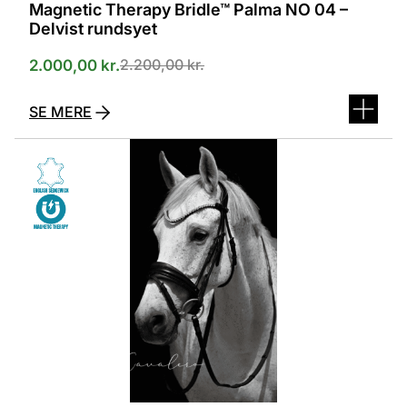
Magnetic Therapy Bridle™ Palma NO 04 –
Delvist rundsyet
2.200,00
kr.
2.000,00
kr.
SE MERE
Dette
vare
har
flere
varianter.
Mulighederne
kan
vælges
på
varesiden