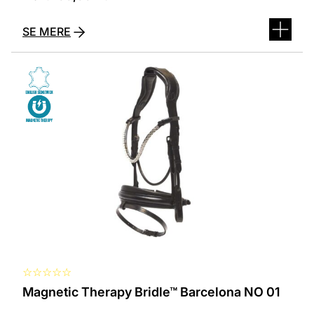
SE MERE
Dette
vare
har
flere
varianter.
Mulighederne
kan
vælges
på
varesiden
☆
☆
☆
☆
☆
Magnetic Therapy Bridle™ Barcelona NO 01