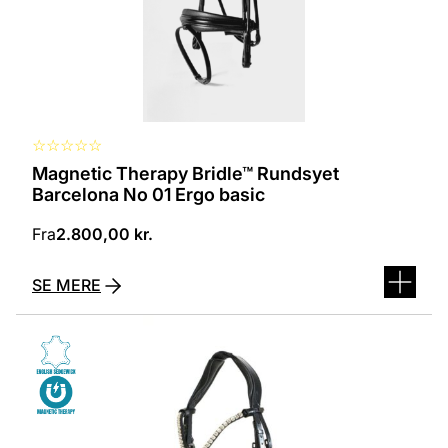
varesiden
☆
☆
☆
☆
☆
Magnetic Therapy Bridle™ Rundsyet
Barcelona No 01 Ergo basic
Fra
2.800,00
kr.
SE MERE
Dette
vare
har
flere
varianter.
Mulighederne
kan