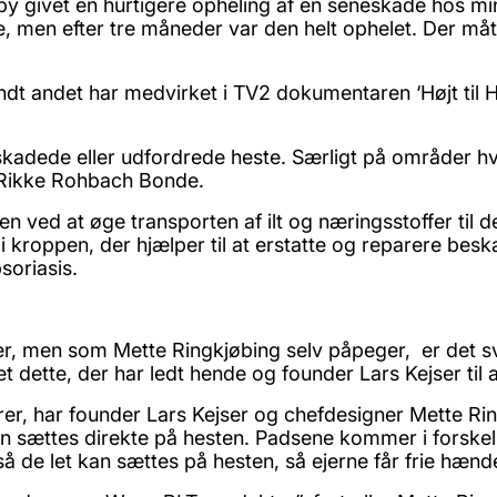
ivet en hurtigere opheling af en seneskade hos min he
e, men efter tre måneder var den helt ophelet. Der mått
 andet har medvirket i TV2 dokumentaren ‘Højt til H
 skadede eller udfordrede heste. Særligt på områder hv
er Rikke Rohbach Bonde.
ved at øge transporten af ilt og næringsstoffer til d
 i kroppen, der hjælper til at erstatte og reparere besk
soriasis.
r, men som Mette Ringkjøbing selv påpeger, er det svært
ndet dette, der har ledt hende og founder Lars Kejser ti
er, har founder Lars Kejser og chefdesigner Mette Ri
an sættes direkte på hesten. Padsene kommer i forskell
de let kan sættes på hesten, så ejerne får frie hænder