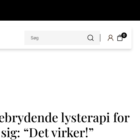
Søg
0
efter:
ebrydende lysterapi for
sig: “Det virker!”