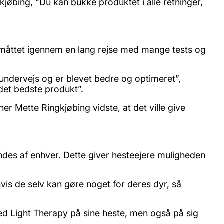
kjøbing, “Du kan bukke produktet i alle retninger,
g måttet igennem en lang rejse med mange tests og
e undervejs og er blevet bedre og optimeret”,
 det bedste produkt”.
er Mette Ringkjøbing vidste, at det ville give
ndes af enhver. Dette giver hesteejere muligheden
 hvis de selv kan gøre noget for deres dyr, så
.
d Light Therapy på sine heste, men også på sig