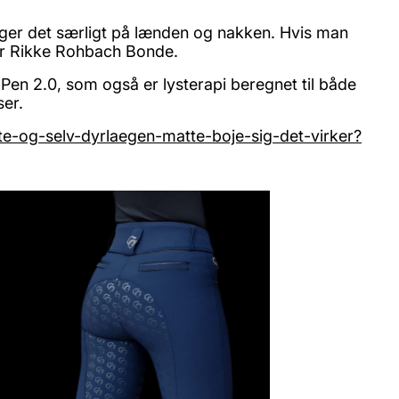
uger det særligt på lænden og nakken. Hvis man
æller Rikke Rohbach Bonde.
Pen 2.0, som også er lysterapi beregnet til både
ser.
te-og-selv-dyrlaegen-matte-boje-sig-det-virker?