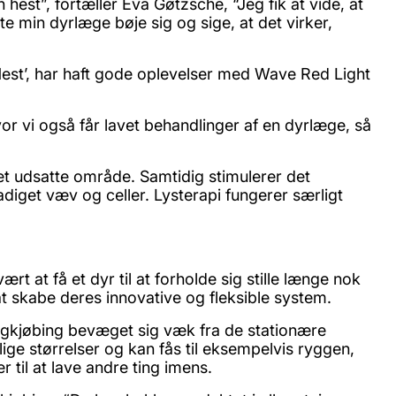
st”, fortæller Eva Gøtzsche, “Jeg fik at vide, at
e min dyrlæge bøje sig og sige, at det virker,
est’, har haft gode oplevelser med Wave Red Light
or vi også får lavet behandlinger af en dyrlæge, så
et udsatte område. Samtidig stimulerer det
adiget væv og celler. Lysterapi fungerer særligt
 at få et dyr til at forholde sig stille længe nok
l at skabe deres innovative og fleksible system.
ngkjøbing bevæget sig væk fra de stationære
ige størrelser og kan fås til eksempelvis ryggen,
 til at lave andre ting imens.