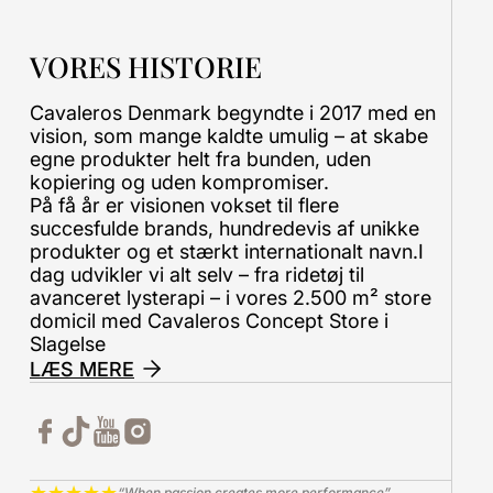
VORES HISTORIE
Cavaleros Denmark begyndte i 2017 med en
vision, som mange kaldte umulig – at skabe
egne produkter helt fra bunden, uden
kopiering og uden kompromiser.
På få år er visionen vokset til flere
succesfulde brands, hundredevis af unikke
produkter og et stærkt internationalt navn.I
dag udvikler vi alt selv – fra ridetøj til
avanceret lysterapi – i vores 2.500 m² store
domicil med Cavaleros Concept Store i
Slagelse
LÆS MERE
★
★
★
★
★
“When passion creates more performance”