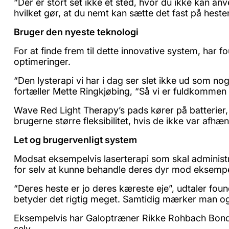
“Der er stort set ikke et sted, hvor du ikke kan a
hvilket gør, at du nemt kan sætte det fast på heste
Bruger den nyeste teknologi
For at finde frem til dette innovative system, ha
optimeringer.
“Den lysterapi vi har i dag ser slet ikke ud som no
fortæller Mette Ringkjøbing, “Så vi er fuldkommen
Wave Red Light Therapy’s pads kører på batterier, d
brugerne større fleksibilitet, hvis de ikke var afhæn
Let og brugervenligt system
Modsat eksempelvis laserterapi som skal administr
for selv at kunne behandle deres dyr mod eksemp
“Deres heste er jo deres kæreste eje”, udtaler found
betyder det rigtig meget. Samtidig mærker man ogs
Eksempelvis har Galoptræner Rikke Rohbach Bonde
selv.