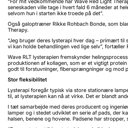
“For mit vedkommende har Wave Red Light Therapy g
seneskaden ville tage i hvert fald 6 måneder at hel
selvom hun i starten ikke troede på det”.
Også galoptræner Rikke Rohbach Bonde, som blandt
Therapy.
“Jeg bruger deres lysterapi hver dag – primært til
vi kan holde behandlingen ved lige selv”, fortæll
Wave RLT lysterapien fremskynder helingsprocessen 
produktionen af kollagen, som er et vigtigt protein
godt til forstuvninger, fibersprængninger og mod p
Stor fleksibilitet
Lysterapi foregår typisk via store stationære lampe
til, at lysterapien kan nå at virke. Det er blandt a
I tæt samarbejde med deres producent og ingeniør
lamper og i stedet udviklet en serie af pads, der k
halsen, benene og hovene. Padsene har stropper, så 