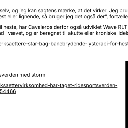
elv, og jeg kan sagtens mærke, at det virker. Jeg br
hest eller lignende, så bruger jeg det også der”, fort
l heste, har Cavaleros derfor også udviklet Wave RLT 
i vævet, og er beregnet til akutte eller kroniske lidel
aerksaettere-star-bag-banebrydende-lysterapi-for-hes
tsverden med storm
erksaettervirksomhed-har-taget-ridesportsverden-
654466