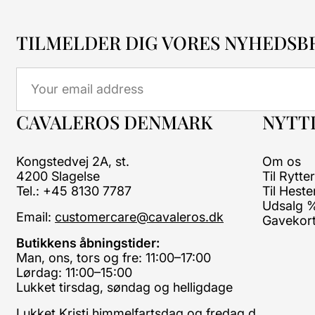
TILMELDER DIG VORES NYHEDSB
Email
CAVALEROS DENMARK
NYTTI
Kongstedvej 2A, st.
Om os
4200 Slagelse
Til Rytte
Tel.: +45 8130 7787
Til Heste
Udsalg 
Email:
customercare@cavaleros.dk
Gavekor
Butikkens åbningstider:
Man, ons, tors og fre: 11:00–17:00
Lørdag: 11:00–15:00
Lukket tirsdag, søndag og helligdage
Lukket Kristi himmelfartsdag og fredag d.