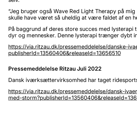
“Jeg bruger også Wave Red Light Therapy på mig s
skulle have været så uheldig at være faldet af en 
På baggrund af deres store succes med lysterapi ti
dyr og mennesker. Denne lysterapi trænger dybt ind 
https://via.ritzau.dk/pressemeddelelse/danske-iv
publisherId=13560406&releaseId=13656510
Pressemeddelelse Ritzau Juli 2022
Dansk iværksættervirksomhed har taget ridespor
https://via.ritzau.dk/pressemeddelelse/dansk-iva
med-storm?publisherId=13560406&releaseId=13