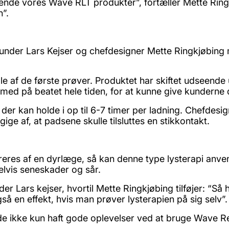
nvende vores Wave RLT produkter”, fortæller Mette Ring
n”.
r founder Lars Kejser og chefdesigner Mette Ringkjøbin
gle af de første prøver. Produktet har skiftet udseend
 med på beatet hele tiden, for at kunne give kunderne
er kan holde i op til 6-7 timer per ladning. Chefdesign
gige af, at padsene skulle tilsluttes en stikkontakt.
eres af en dyrlæge, så kan denne type lysterapi anve
elvis seneskader og sår.
er Lars kejser, hvortil Mette Ringkjøbing tilføjer: “Så
å en effekt, hvis man prøver lysterapien på sig selv”
 ikke kun haft gode oplevelser ved at bruge Wave Re