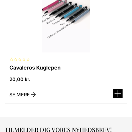
kan
vælges
på
varesiden
☆
☆
☆
☆
☆
Cavaleros Kuglepen
20,00
kr.
SE MERE
TILMELDER DIG VORES NYHEDSBREV!