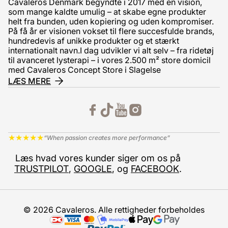
Cavaleros Denmark begyndte i 2017 med en vision,
som mange kaldte umulig – at skabe egne produkter
helt fra bunden, uden kopiering og uden kompromiser.
På få år er visionen vokset til flere succesfulde brands,
hundredevis af unikke produkter og et stærkt
internationalt navn.I dag udvikler vi alt selv – fra ridetøj
til avanceret lysterapi – i vores 2.500 m² store domicil
med Cavaleros Concept Store i Slagelse
LÆS MERE
★
★
★
★
★
“When passion creates more performance”
Læs hvad vores kunder siger om os på
TRUSTPILOT
,
GOOGLE
, og
FACEBOOK
.
© 2026 Cavaleros. Alle rettigheder forbeholdes