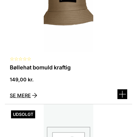
kan
vælges
på
varesiden
☆
☆
☆
☆
☆
Bøllehat bomuld kraftig
149,00
kr.
SE MERE
Dette
vare
UDSOLGT
har
flere
varianter.
Mulighederne