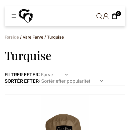
Cavaleros
0
Denmark
Forside
/ Vare Farve / Turquise
Turquise
FILTRER EFTER:
SORTÉR EFTER:
Dette
vare
har
flere
varianter.
Mulighederne