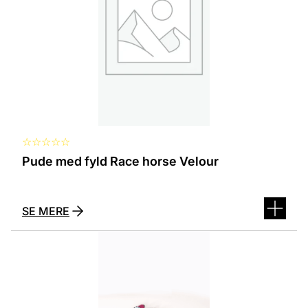
kan
vælges
på
varesiden
☆
☆
☆
☆
☆
Pude med fyld Race horse Velour
SE MERE
Dette
vare
har
flere
varianter.
Mulighederne