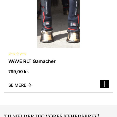
kan
vælges
på
varesiden
☆
☆
☆
☆
☆
WAVE RLT Gamacher
799,00
kr.
SE MERE
TILMELDER DIG VORES NYHEDSBREV!