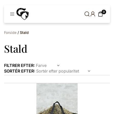
Cavaleros
0
Denmark
Forside
/ Stald
Stald
FILTRER EFTER:
SORTÉR EFTER:
Dette
vare
har
flere
varianter.
Mulighederne