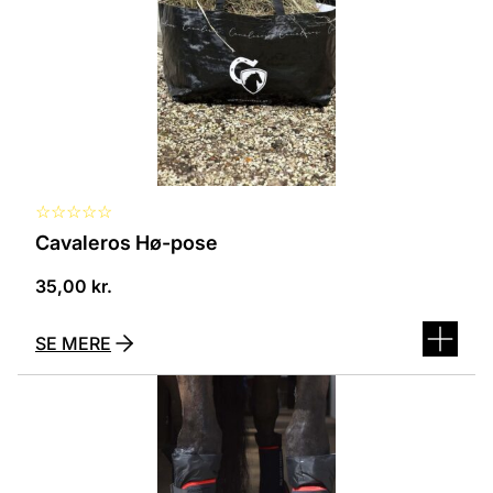
kan
vælges
på
varesiden
☆
☆
☆
☆
☆
Cavaleros Hø-pose
35,00
kr.
SE MERE
Dette
vare
har
flere
varianter.
Mulighederne