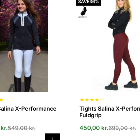
vare
SAVE
36%
har
flere
r.
varianter.
derne
Mulighederne
kan
vælges
på
en
varesiden
★
★
★
★
★
☆
Salina X-Performance
Tights Salina X-Perfo
Fuldgrip
0
kr.
450,00
kr.
549,00
kr.
699,00
kr.