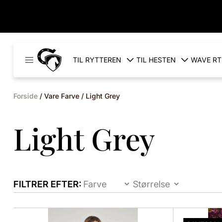
Cavaleros
TIL RYTTEREN
TIL HESTEN
WAVE RT
Denmark
Forside
/ Vare Farve / Light Grey
Light Grey
FILTRER EFTER:
Dette
Dette