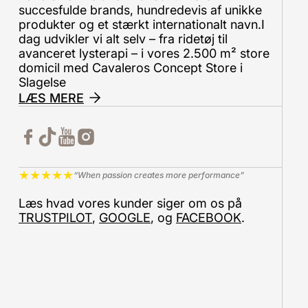
succesfulde brands, hundredevis af unikke
produkter og et stærkt internationalt navn.I
dag udvikler vi alt selv – fra ridetøj til
avanceret lysterapi – i vores 2.500 m² store
domicil med Cavaleros Concept Store i
Slagelse
LÆS MERE
★
★
★
★
★
“When passion creates more performance”
Læs hvad vores kunder siger om os på
TRUSTPILOT
,
GOOGLE
, og
FACEBOOK
.