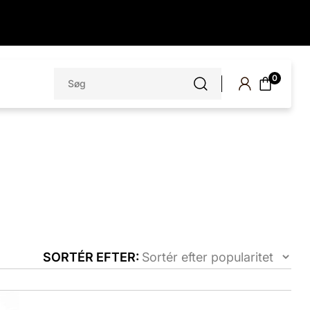
Søg
0
efter:
SORTÉR EFTER: