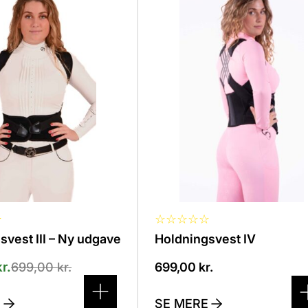
vare
har
flere
.
varianter.
erne
Mulighederne
kan
vælges
på
n
varesiden
★
☆
☆
☆
☆
☆
svest III – Ny udgave
Holdningsvest IV
kr.
699,00
kr.
699,00
kr.
E
SE MERE