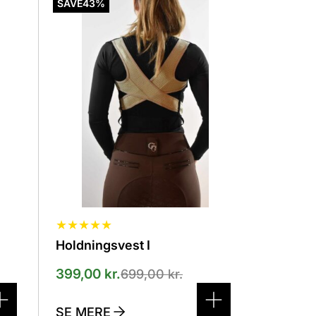
vare
SAVE
43%
har
flere
varianter.
Mulighederne
kan
vælges
på
varesiden
★
★
★
★
★
Holdningsvest I
399,00
kr.
699,00
kr.
SE MERE