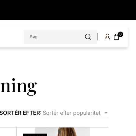
Søg
0
efter:
dning
SORTÉR EFTER:
Dette