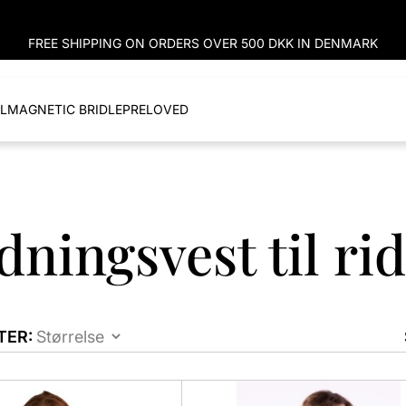
FREE SHIPPING ON ORDERS OVER 500 DKK IN DENMARK
L
MAGNETIC BRIDLE
PRELOVED
dningsvest til ri
TER:
Dette