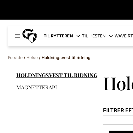
Cavaleros
TIL RYTTEREN
TIL HESTEN
WAVE RT
Denmark
Forside
/
Helse
/ Holdningsvest til ridning
Hol
HOLDNINGSVEST TIL RIDNING
MAGNETTERAPI
FILTRER EF
Dette