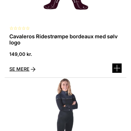
☆
☆
☆
☆
☆
Cavaleros Ridestrømpe bordeaux med sølv
logo
149,00
kr.
SE MERE
Dette
vare
har
flere
varianter.
Mulighederne
kan
vælges
på
varesiden