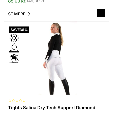
149,00
kr.
85,00
kr.
SE MERE
Dette
vare
SAVE
36%
har
flere
varianter.
Mulighederne
kan
vælges
på
varesiden
☆
☆
☆
☆
☆
Tights Salina Dry Tech Support Diamond