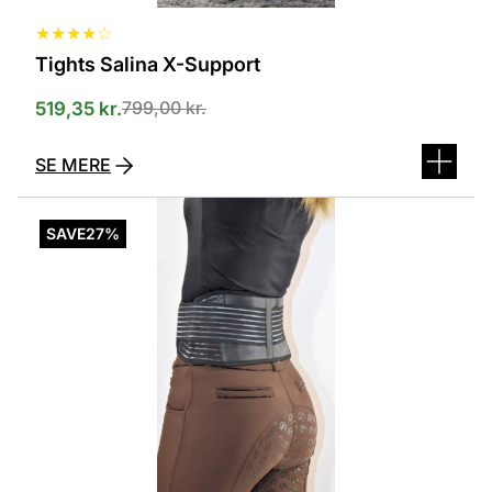
★
★
★
★
☆
Tights Salina X-Support
799,00
kr.
519,35
kr.
SE MERE
Dette
vare
SAVE
27%
har
flere
varianter.
Mulighederne
kan
vælges
på
varesiden