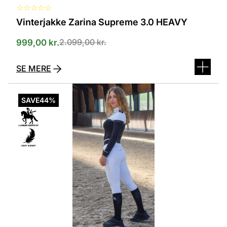
☆
☆
☆
☆
☆
Vinterjakke Zarina Supreme 3.0 HEAVY
2.099,00
kr.
999,00
kr.
SE MERE
Dette
vare
SAVE
44%
har
flere
varianter.
Mulighederne
kan
vælges
på
varesiden