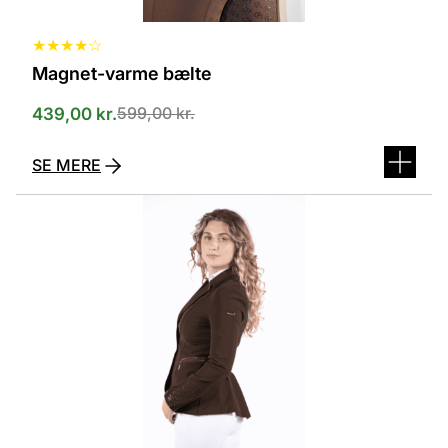
★
★
★
★
☆
Magnet-varme bælte
599,00
kr.
439,00
kr.
SE MERE
Dette
vare
har
flere
varianter.
Mulighederne
kan
vælges
på
varesiden