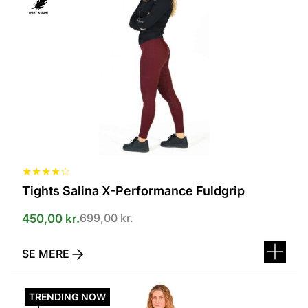
flere
varianter.
Mulighederne
kan
vælges
på
varesiden
★
★
★
★
☆
Tights Salina X-Performance Fuldgrip
699,00
kr.
450,00
kr.
SE MERE
Dette
vare
TRENDING NOW
har