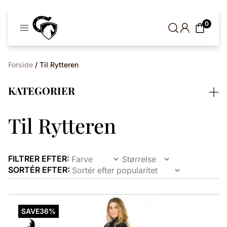
Cavaleros
0
Denmark
Forside
/ Til Rytteren
KATEGORIER
Til Rytteren
FILTRER EFTER:
SORTÉR EFTER:
Dette
vare
SAVE
36%
har