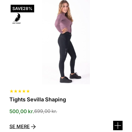
Dette
vare
SAVE
28%
har
flere
varianter.
Mulighederne
kan
vælges
på
varesiden
★
★
★
★
★
Tights Sevilla Shaping
699,00
kr.
500,00
kr.
SE MERE