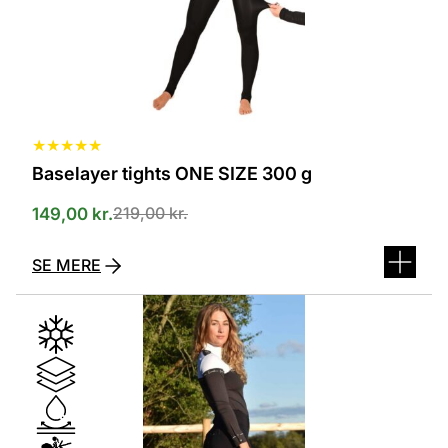
varesiden
★
★
★
★
★
Baselayer tights ONE SIZE 300 g
219,00
kr.
149,00
kr.
SE MERE
Dette
vare
har
flere
varianter.
Mulighederne
kan
vælges