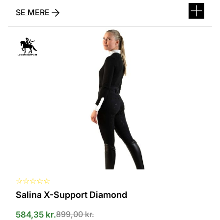
SE MERE
Dette
vare
har
flere
varianter.
Mulighederne
kan
vælges
på
varesiden
☆
☆
☆
☆
☆
Salina X-Support Diamond
899,00
kr.
584,35
kr.