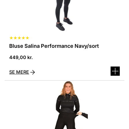
★
★
★
★
★
Bluse Salina Performance Navy/sort
449,00
kr.
SE MERE
Dette
vare
har
flere
varianter.
Mulighederne
kan
vælges
på