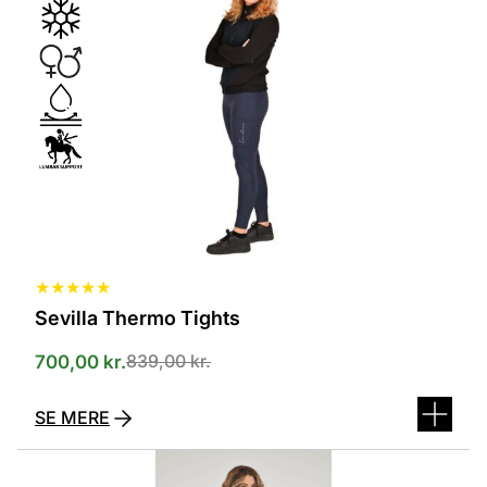
flere
varianter.
Mulighederne
kan
vælges
på
varesiden
★
★
★
★
★
Sevilla Thermo Tights
839,00
kr.
700,00
kr.
SE MERE
Dette
vare