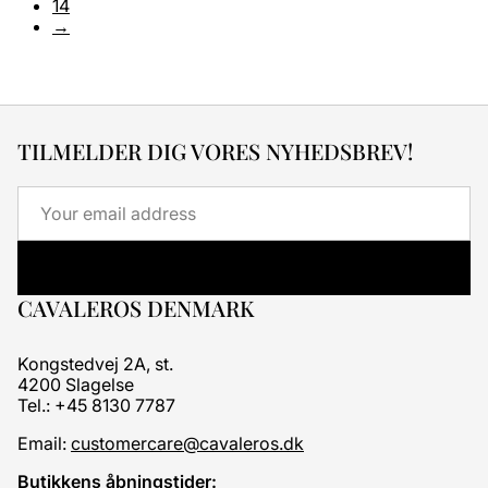
14
→
TILMELDER DIG VORES NYHEDSBREV!
Email
CAVALEROS DENMARK
Kongstedvej 2A, st.
4200 Slagelse
Tel.: +45 8130 7787
Email:
customercare@cavaleros.dk
Butikkens åbningstider: