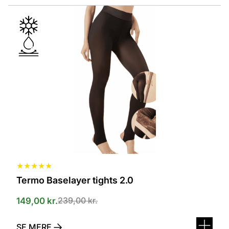
Dette
vare
har
flere
varianter.
Mulighederne
kan
vælges
på
varesiden
★
★
★
★
★
Termo Baselayer tights 2.0
239,00
kr.
149,00
kr.
SE MERE