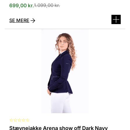
1.099,00
kr.
699,00
kr.
SE MERE
Dette
vare
har
flere
varianter.
Mulighederne
kan
vælges
på
varesiden
☆
☆
☆
☆
☆
Stævnejakke Arena show off Dark Navy