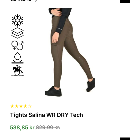
Dette
vare
har
flere
varianter.
Mulighederne
kan
vælges
på
varesiden
★
★
★
★
☆
Tights Salina WR DRY Tech
829,00
kr.
538,85
kr.