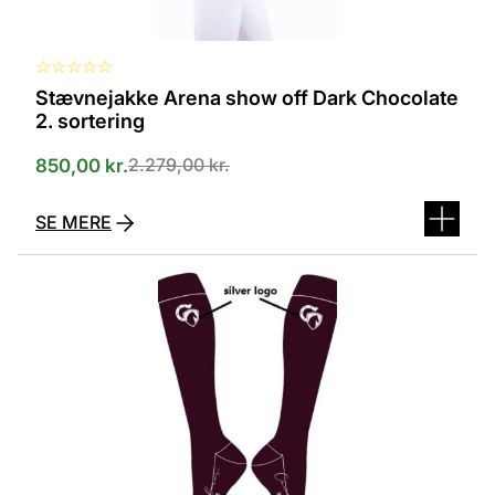
☆
☆
☆
☆
☆
Stævnejakke Arena show off Dark Chocolate
2. sortering
2.279,00
kr.
850,00
kr.
SE MERE
Dette
vare
har
flere
varianter.
Mulighederne
kan
vælges
på
varesiden