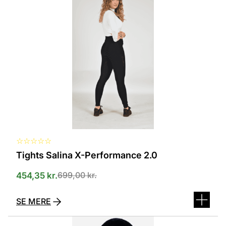
har
flere
varianter.
Mulighederne
kan
vælges
på
varesiden
☆
☆
☆
☆
☆
Tights Salina X-Performance 2.0
699,00
kr.
454,35
kr.
SE MERE
Dette