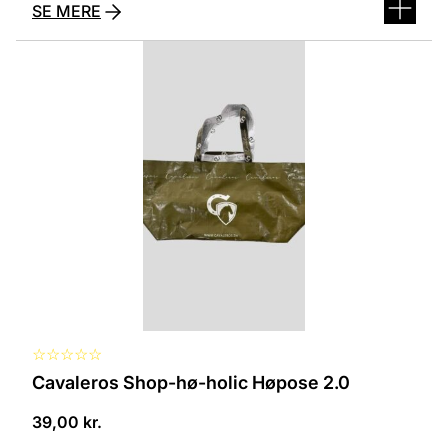
SE MERE
Dette
vare
har
flere
varianter.
Mulighederne
kan
vælges
på
varesiden
☆
☆
☆
☆
☆
Cavaleros Shop-hø-holic Høpose 2.0
39,00
kr.