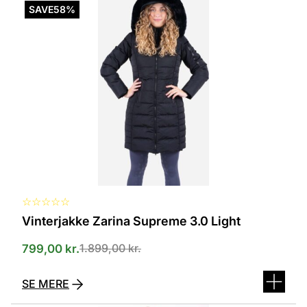
vare
SAVE
58%
har
flere
varianter.
Mulighederne
kan
vælges
på
varesiden
☆
☆
☆
☆
☆
Vinterjakke Zarina Supreme 3.0 Light
1.899,00
kr.
799,00
kr.
SE MERE