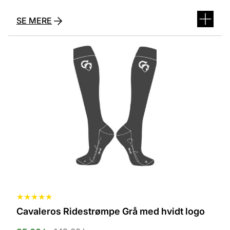
SE MERE
Dette
vare
har
flere
varianter.
Mulighederne
kan
vælges
på
varesiden
★
★
★
★
★
Cavaleros Ridestrømpe Grå med hvidt logo