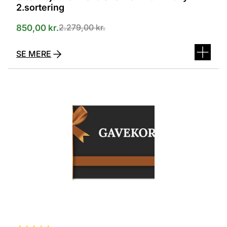
2.sortering
2.279,00
kr.
850,00
kr.
SE MERE
Dette
vare
har
flere
varianter.
Mulighederne
kan
vælges
på
varesiden