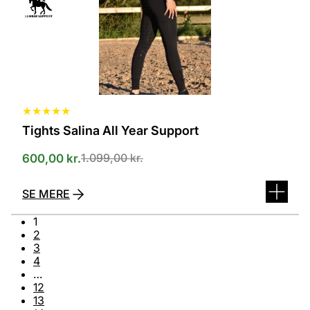
på
varesiden
★
★
★
★
★
Tights Salina All Year Support
1.099,00
kr.
600,00
kr.
SE MERE
1
2
3
4
…
12
13