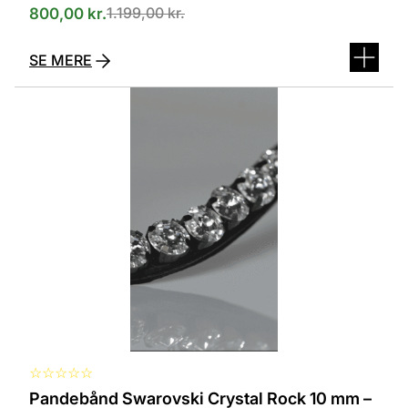
1.199,00
kr.
800,00
kr.
SE MERE
Dette
vare
har
flere
varianter.
Mulighederne
kan
vælges
på
varesiden
☆
☆
☆
☆
☆
Pandebånd Swarovski Crystal Rock 10 mm –