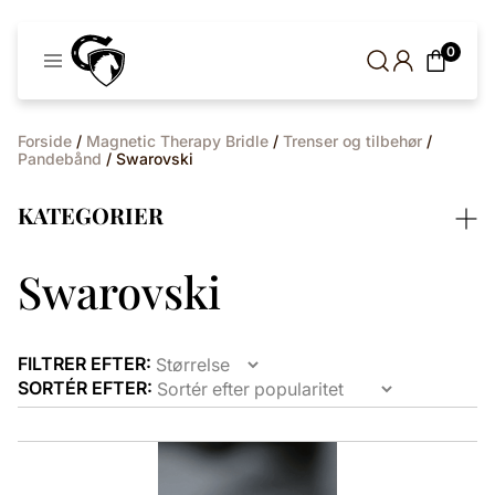
Cavaleros
0
Denmark
Forside
/
Magnetic Therapy Bridle
/
Trenser og tilbehør
/
Pandebånd
/ Swarovski
KATEGORIER
Swarovski
FILTRER EFTER:
SORTÉR EFTER:
Dette
vare
har