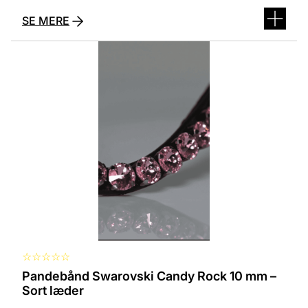
SE MERE
Dette
vare
har
flere
varianter.
Mulighederne
kan
vælges
på
varesiden
☆
☆
☆
☆
☆
Pandebånd Swarovski Candy Rock 10 mm –
Sort læder