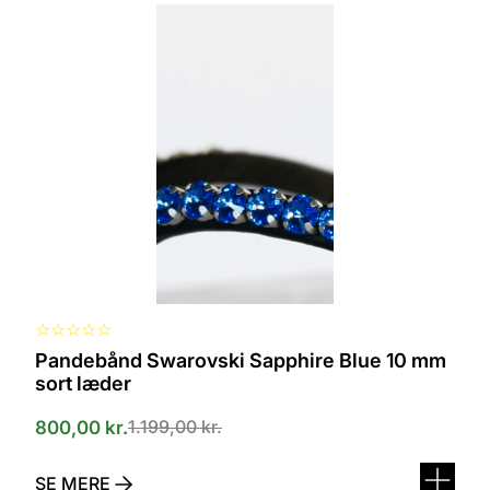
vare
har
flere
varianter.
Mulighederne
kan
vælges
på
varesiden
☆
☆
☆
☆
☆
Pandebånd Swarovski Sapphire Blue 10 mm
sort læder
1.199,00
kr.
800,00
kr.
SE MERE