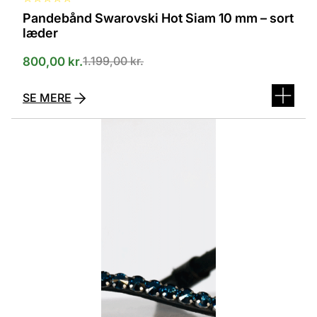
Pandebånd Swarovski Hot Siam 10 mm – sort
læder
1.199,00
kr.
800,00
kr.
SE MERE
Dette
vare
har
flere
varianter.
Mulighederne
kan
vælges
på
varesiden