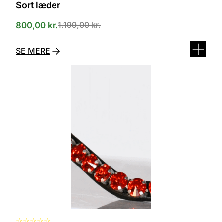
Sort læder
1.199,00
kr.
800,00
kr.
SE MERE
Dette
vare
har
flere
varianter.
Mulighederne
kan
vælges
på
varesiden
☆
☆
☆
☆
☆