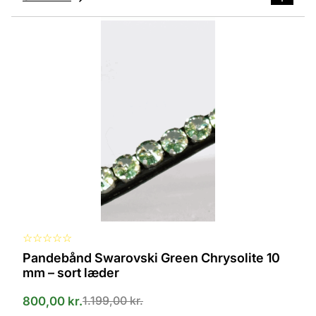
Dette
vare
har
flere
varianter.
Mulighederne
kan
vælges
på
varesiden
☆
☆
☆
☆
☆
Pandebånd Swarovski Green Chrysolite 10
mm – sort læder
1.199,00
kr.
800,00
kr.