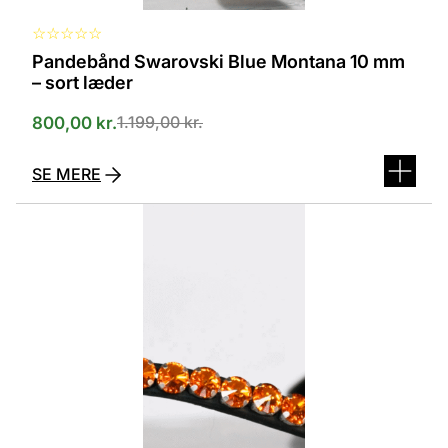
☆
☆
☆
☆
☆
Pandebånd Swarovski Blue Montana 10 mm
– sort læder
1.199,00
kr.
800,00
kr.
SE MERE
Dette
vare
har
flere
varianter.
Mulighederne
kan
vælges
på
varesiden