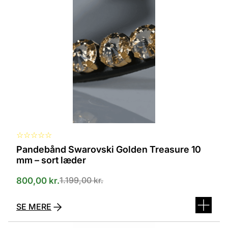
flere
varianter.
Mulighederne
kan
vælges
på
varesiden
☆
☆
☆
☆
☆
Pandebånd Swarovski Golden Treasure 10
mm – sort læder
1.199,00
kr.
800,00
kr.
SE MERE
Dette