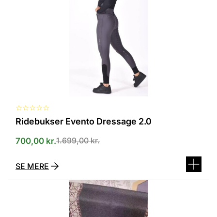
Mulighederne
kan
vælges
på
varesiden
☆
☆
☆
☆
☆
Ridebukser Evento Dressage 2.0
1.699,00
kr.
700,00
kr.
SE MERE
Dette
vare
har
flere