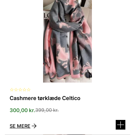
vare
har
flere
varianter.
Mulighederne
kan
vælges
på
varesiden
☆
☆
☆
☆
☆
Cashmere tørklæde Celtico
399,00
kr.
300,00
kr.
SE MERE