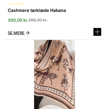
☆
☆
☆
☆
☆
Cashmere tørklæde Habana
399,00
kr.
300,00
kr.
SE MERE
Dette
vare
har
flere
varianter.
Mulighederne
kan
vælges
på
varesiden