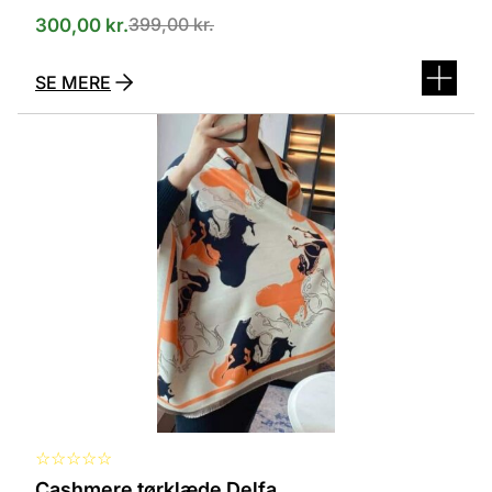
399,00
kr.
300,00
kr.
SE MERE
Dette
vare
har
flere
varianter.
Mulighederne
kan
vælges
på
varesiden
☆
☆
☆
☆
☆
Cashmere tørklæde Delfa