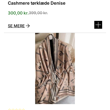
Cashmere tørklæde Denise
399,00
kr.
300,00
kr.
SE MERE
Dette
vare
har
flere
varianter.
Mulighederne
kan
vælges
på
varesiden
☆
☆
☆
☆
☆