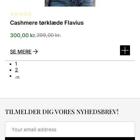
☆
☆
☆
☆
☆
Cashmere tørklæde Flavius
399,00
kr.
300,00
kr.
SE MERE
1
2
→
TILMELDER DIG VORES NYHEDSBREV!
Email