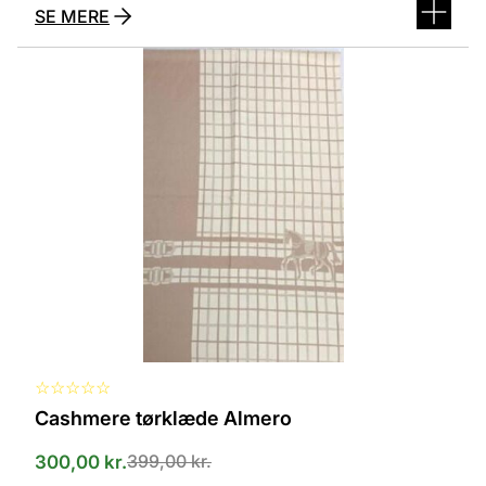
SE MERE
Dette
vare
har
flere
varianter.
Mulighederne
kan
vælges
på
varesiden
☆
☆
☆
☆
☆
Cashmere tørklæde Almero
399,00
kr.
300,00
kr.