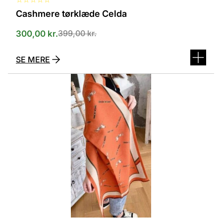
Cashmere tørklæde Celda
399,00
kr.
300,00
kr.
SE MERE
Dette
vare
har
flere
varianter.
Mulighederne
kan
vælges
på
varesiden