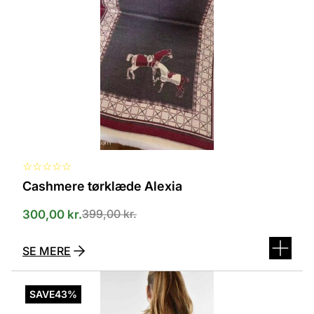
varianter.
Mulighederne
kan
vælges
på
varesiden
☆
☆
☆
☆
☆
Cashmere tørklæde Alexia
399,00
kr.
300,00
kr.
SE MERE
Dette
vare
SAVE
43%
har