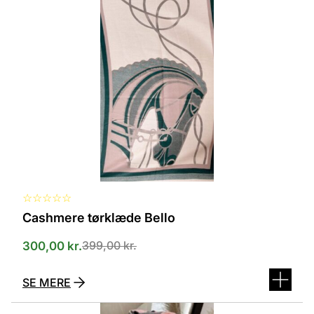
har
flere
varianter.
Mulighederne
kan
vælges
på
varesiden
☆
☆
☆
☆
☆
Cashmere tørklæde Bello
399,00
kr.
300,00
kr.
SE MERE
Dette