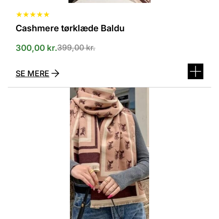
★
★
★
★
★
Cashmere tørklæde Baldu
399,00
kr.
300,00
kr.
SE MERE
Dette
vare
har
flere
varianter.
Mulighederne
kan
vælges
på
varesiden