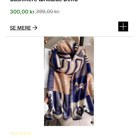
399,00
kr.
300,00
kr.
SE MERE
Dette
vare
har
flere
varianter.
Mulighederne
kan
vælges
på
varesiden
☆
☆
☆
☆
☆