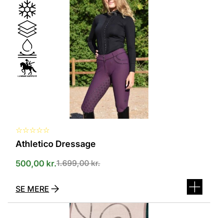
har
flere
varianter.
Mulighederne
kan
vælges
på
varesiden
☆
☆
☆
☆
☆
Athletico Dressage
1.699,00
kr.
500,00
kr.
SE MERE
Dette
vare