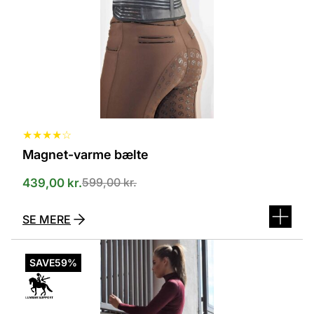
kan
vælges
på
varesiden
★
★
★
★
☆
Magnet-varme bælte
599,00
kr.
439,00
kr.
SE MERE
Dette
vare
SAVE
59%
har
flere
varianter.
Mulighederne