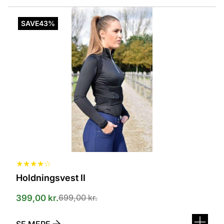
Dette
vare
SAVE
43%
har
flere
varianter.
Mulighederne
kan
vælges
på
varesiden
★
★
★
★
☆
Holdningsvest II
699,00
kr.
399,00
kr.
SE MERE