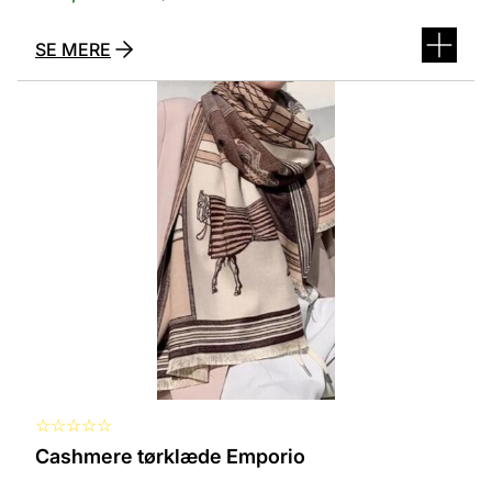
SE MERE
Dette
vare
har
flere
varianter.
Mulighederne
kan
vælges
på
varesiden
☆
☆
☆
☆
☆
Cashmere tørklæde Emporio