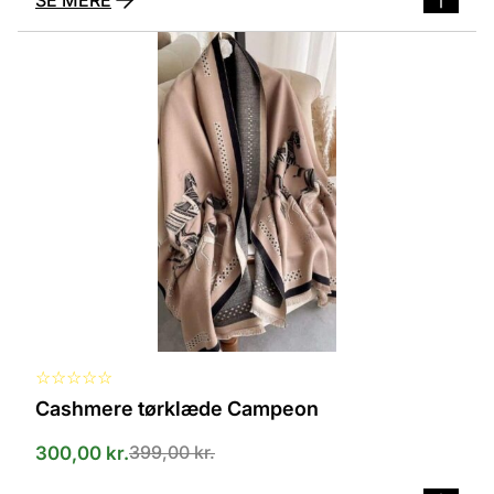
Dette
vare
har
flere
varianter.
Mulighederne
kan
vælges
på
varesiden
☆
☆
☆
☆
☆
Cashmere tørklæde Campeon
399,00
kr.
300,00
kr.