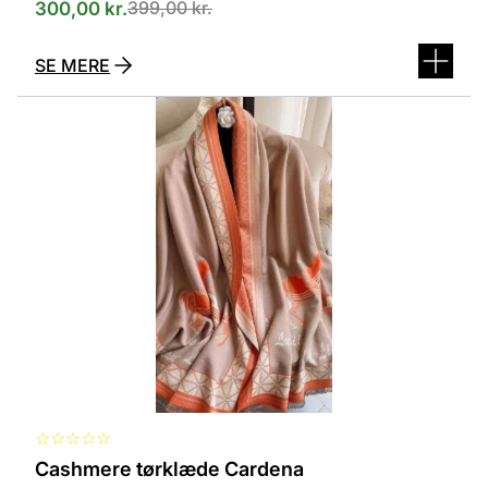
399,00
kr.
300,00
kr.
SE MERE
Dette
vare
har
flere
varianter.
Mulighederne
kan
vælges
på
varesiden
☆
☆
☆
☆
☆
Cashmere tørklæde Cardena