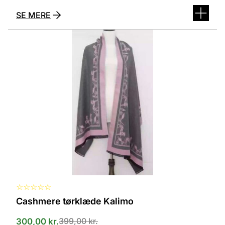
SE MERE
Dette
vare
har
flere
varianter.
Mulighederne
kan
vælges
på
varesiden
☆
☆
☆
☆
☆
Cashmere tørklæde Kalimo
399,00
kr.
300,00
kr.