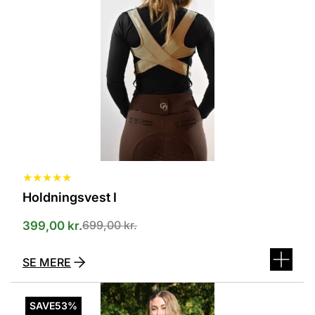
flere
varianter.
Mulighederne
kan
vælges
på
varesiden
★
★
★
★
★
Holdningsvest I
699,00
kr.
399,00
kr.
SE MERE
Dette
vare
SAVE
53%