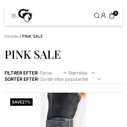
Cavaleros
0
Denmark
Forside
/ PINK SALE
PINK SALE
FILTRER EFTER:
SORTÉR EFTER:
Dette
vare
SAVE
27%
har
flere
varianter.
Mulighederne