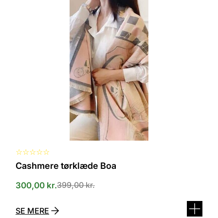
Dette
vare
har
flere
varianter.
Mulighederne
kan
vælges
på
varesiden
☆
☆
☆
☆
☆
Cashmere tørklæde Boa
399,00
kr.
300,00
kr.
SE MERE