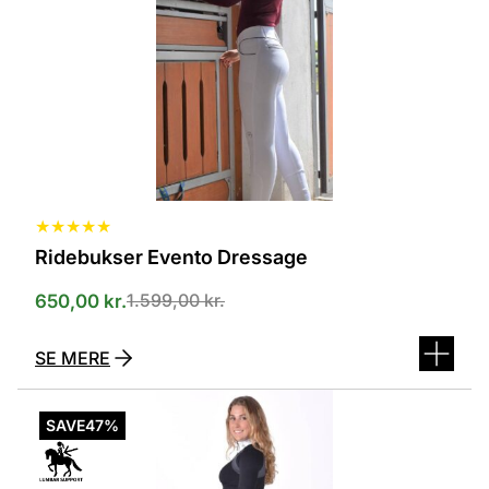
kan
vælges
på
varesiden
★
★
★
★
★
Ridebukser Evento Dressage
1.599,00
kr.
650,00
kr.
SE MERE
Dette
vare
SAVE
47%
har
flere
varianter.