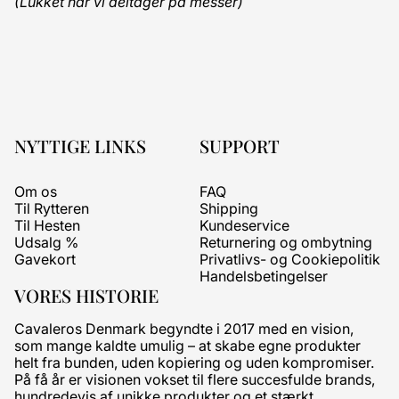
(Lukket når vi deltager på messer)
NYTTIGE LINKS
SUPPORT
Om os
FAQ
Til Rytteren
Shipping
Til Hesten
Kundeservice
Udsalg %
Returnering og ombytning
Gavekort
Privatlivs- og Cookiepolitik
Handelsbetingelser
VORES HISTORIE
Cavaleros Denmark begyndte i 2017 med en vision,
som mange kaldte umulig – at skabe egne produkter
helt fra bunden, uden kopiering og uden kompromiser.
På få år er visionen vokset til flere succesfulde brands,
hundredevis af unikke produkter og et stærkt