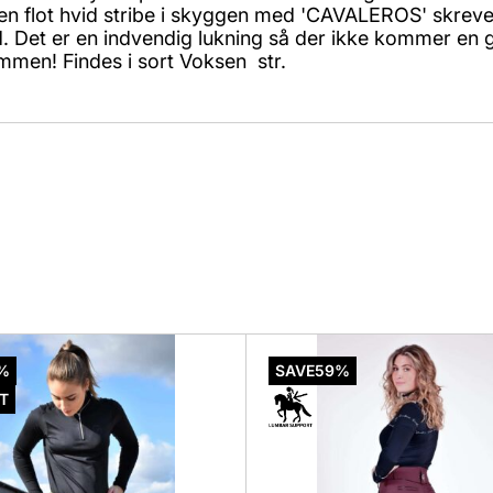
 er en flot hvid stribe i skyggen med 'CAVALEROS' skre
. Det er en indvendig lukning så der ikke kommer en gri
mmen! Findes i sort Voksen str.
Dette
vare
%
SAVE
59%
har
T
flere
er.
varianter.
hederne
Mulighederne
kan