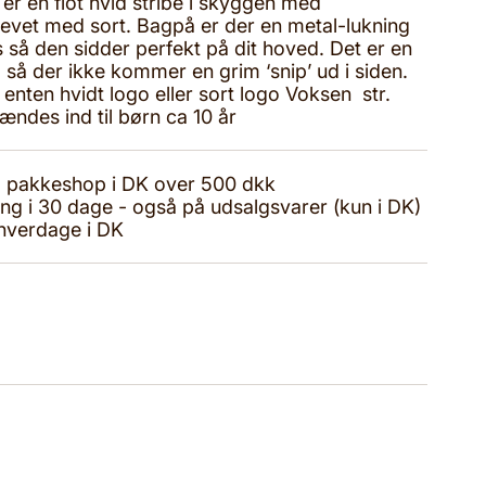
 er en flot hvid stribe i skyggen med
vet med sort. Bagpå er der en metal-lukning
s så den sidder perfekt på dit hoved. Det er en
 så der ikke kommer en grim ‘snip’ ud i siden.
 enten hvidt logo eller sort logo Voksen str.
ndes ind til børn ca 10 år
til pakkeshop i DK over 500 dkk
ing i 30 dage - også på udsalgsvarer (kun i DK)
 hverdage i DK