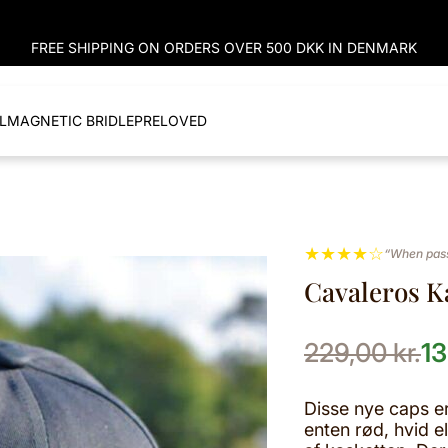
FREE SHIPPING ON ORDERS OVER 500 DKK IN DENMARK
L
MAGNETIC BRIDLE
PRELOVED
★
★
★
★
☆
“When pass
Cavaleros K
Den
Den
229,00
kr.
1
oprindelige
aktuelle
pris
pris
Disse nye caps e
enten rød, hvid ell
var:
er: