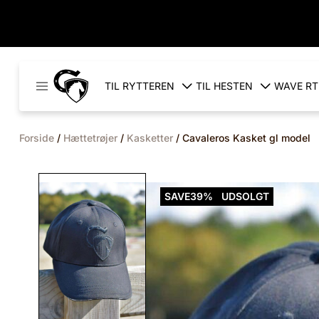
Cavaleros
TIL RYTTEREN
TIL HESTEN
WAVE RT
Denmark
Forside
/
Hættetrøjer
/
Kasketter
/ Cavaleros Kasket gl model
SAVE
39%
UDSOLGT