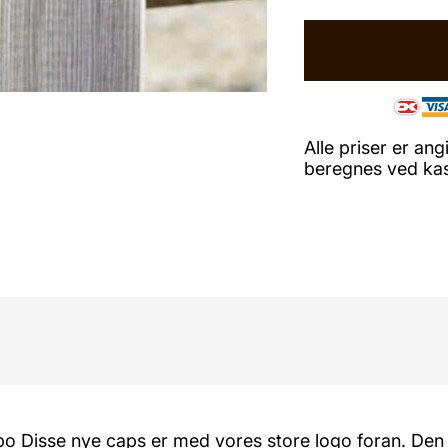
GL
MODEL
ANTAL
Alle priser er a
beregnes ved kass
isse nye caps er med vores store logo foran. Den fås 