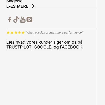
Slagelse
LÆS MERE
★
★
★
★
★
“When passion creates more performance”
Læs hvad vores kunder siger om os på
TRUSTPILOT
,
GOOGLE
, og
FACEBOOK
.