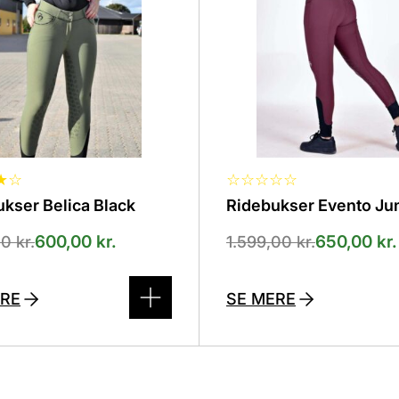
s
vælges
på
den
varesiden
★
☆
☆
☆
☆
☆
☆
kser Belica Black
Ridebukser Evento J
600,00
kr.
650,00
kr.
00
kr.
1.599,00
kr.
ERE
SE MERE