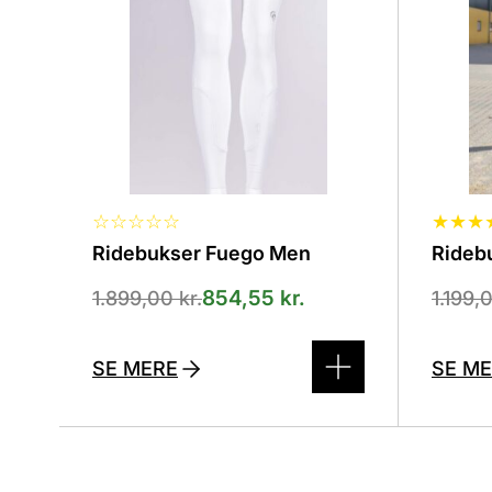
vælges
vælge
på
på
varesiden
varesi
☆
☆
☆
☆
☆
★
★
★
Ridebukser Fuego Men
Ridebu
854,55
kr.
1.899,00
kr.
1.199,
SE MERE
SE M