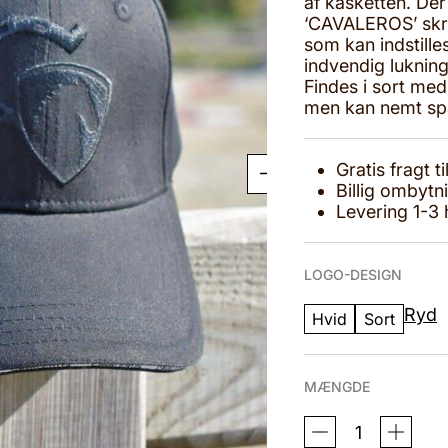
af kasketten. Der
229,00 kr..
139,00 kr..
‘CAVALEROS’ skre
som kan indstille
indvendig lukning
Findes i sort med
men kan nemt spæ
Gratis fragt 
Billig ombytn
Levering 1-3
LOGO-DESIGN
Ryd
Hvid
Sort
MÆNGDE
CAVALEROS
KASKET