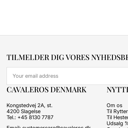
TILMELDER DIG VORES NYHEDSB
Email
CAVALEROS DENMARK
NYTTI
Kongstedvej 2A, st.
Om os
4200 Slagelse
Til Rytte
Tel.: +45 8130 7787
Til Heste
Udsalg 
Email:
customercare@cavaleros.dk