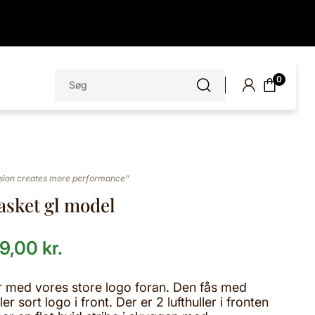
Søg
0
efter:
ion creates more performance”
asket gl model
39,00
kr.
r med vores store logo foran. Den fås med
er sort logo i front. Der er 2 lufthuller i fronten