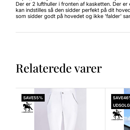
Der er 2 lufthuller i fronten af kasketten. Der
kan indstilles så den sidder perfekt på dit hoved
som sidder godt på hovedet og ikke 'falder' sa
Relaterede varer
Dette
Dette
vare
vare
SAVE
55%
SAVE
46
har
har
UDSOLG
flere
flere
varianter.
variant
Mulighederne
Mulig
kan
kan