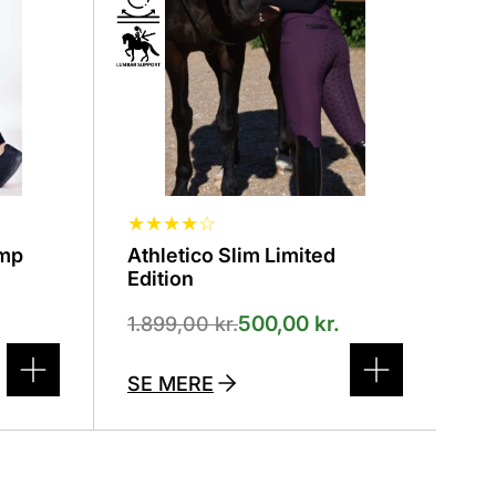
vælges
på
varesiden
★
★
★
★
☆
ump
Athletico Slim Limited
Edition
500,00
kr.
1.899,00
kr.
SE MERE