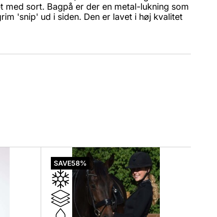
vet med sort. Bagpå er der en metal-lukning som
m 'snip' ud i siden. Den er lavet i høj kvalitet
Dette
vare
SAVE
58%
har
flere
varianter.
Mulighederne
kan