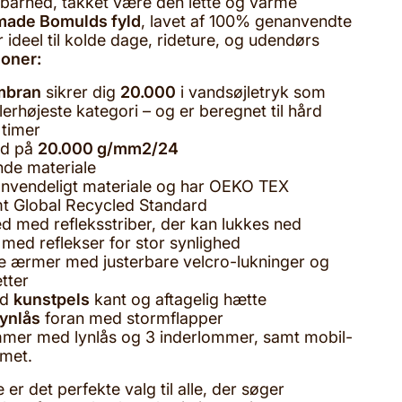
arhed, takket være den lette og varme
made Bomulds fyld
, lavet af 100% genanvendte
r ideel til kolde dage, rideture, og udendørs
ioner:
mbran
sikrer dig
20.000
i vandsøjletryk som
llerhøjeste kategori – og er beregnet til hård
8 timer
ed på
20.000 g/mm2/24
de materiale
anvendeligt materiale og har OEKO TEX
t Global Recycled Standard
d med refleksstriber, der kan lukkes ned
s med reflekser for stor synlighed
 ærmer med justerbare velcro-lukninger og
tter
ed
kunstpels
kant og aftagelig hætte
ynlås
foran med stormflapper
mmer med lynlås og 3 inderlommer, samt mobil-
met.
er det perfekte valg til alle, der søger