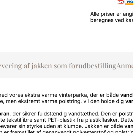
Alle priser er a
beregnes ved kass
evering af jakken som forudbestilling
Anme
ed vores ekstra varme vinterparka, der er både
vand
e, men ekstremt varme polstring, vil den holde dig
va
bran
, der sikrer fuldstændig vandtæthed. Den er pols
e tekstilfibre samt PET-plastik fra plastikflasker. De
evarer sin styrke uden at klumpe. Jakken er både
van
n er fremstillet af genanvendt polyesterstof og polstr