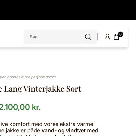
Søg
0
efter:
ion creates more performance”
te Lang Vinterjakke Sort
2.100,00
kr.
tive komfort med vores ekstra varme
ne jakke er både
vand- og vindtæt
med