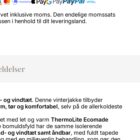
ngivet inklusive moms. Den endelige momssats
en i henhold til dit leveringsland.
ldelser
- og vindtæt
. Denne vinterjakke tilbyder
rm, tør og komfortabel
, selv på de allerkoldeste
tret med let og varm
ThermoLite Ecomade
tte bomuldsfyld har de samme isolerende
d- og vindtæt samt åndbar
, med fuldt tapede
ing med en miljøvenlig behandling, som gør den