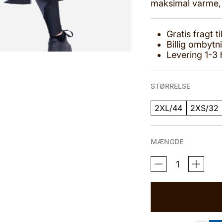
maksimal varme, k
Gratis fragt 
Billig ombytn
Levering 1-3
STØRRELSE
2XL/44
2XS/32
MÆNGDE
ESTRELLA
ELITE
LANG
VINTERJAKKE
SORT
ANTAL