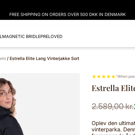
FREE SHIPPING ON ORDERS OVER 500 DKK IN DENMARK
L
MAGNETIC BRIDLE
PRELOVED
orm
/ Estrella Elite Lang Vinterjakke Sort
★
★
★
★
★
“When pass
Estrella Eli
2.589,00
kr.
Oplev den ultima
vinterparka. Den