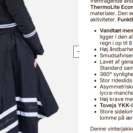
fremragende åndb
ThermoLite Eco
materialer. Den e
aktiviteter.
Funkt
Vandtæt me
ligger i den a
regn i op til 
Høj åndbarh
Smudsafvisen
Lavet af gen
Standard sam
360° synlighe
Stor rideslid
Asymmetriske
lycra-manche
Høj krave m
Tovejs YKK-l
Store sidelo
lomme på ær
Denne vinterjakke 