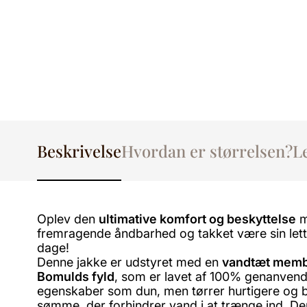
Beskrivelse
Hvordan er størrelsen?
L
Oplev den
ultimative komfort og beskyttelse
m
fremragende åndbarhed og takket være sin lett
dage!
Denne jakke er udstyret med en
vandtæt mem
Bomulds fyld
, som er lavet af 100% genanvendt
egenskaber som dun, men tørrer hurtigere og b
sømme, der forhindrer vand i at trænge ind. De