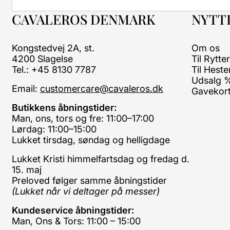
CAVALEROS DENMARK
NYTTI
Kongstedvej 2A, st.
Om os
4200 Slagelse
Til Rytte
Tel.: +45 8130 7787
Til Heste
Udsalg 
Email:
customercare@cavaleros.dk
Gavekor
Butikkens åbningstider:
Man, ons, tors og fre: 11:00–17:00
Lørdag: 11:00–15:00
Lukket tirsdag, søndag og helligdage
Lukket Kristi himmelfartsdag og fredag d.
15. maj
Preloved følger samme åbningstider
(Lukket når vi deltager på messer)
Kundeservice åbningstider:
Man, Ons & Tors: 11:00 – 15:00