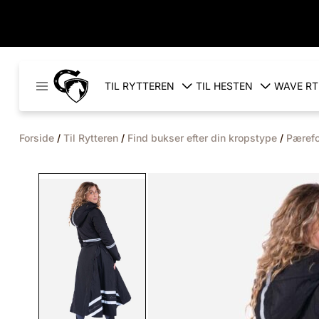
Cavaleros
TIL RYTTEREN
TIL HESTEN
WAVE RT
Denmark
Forside
/
Til Rytteren
/
Find bukser efter din kropstype
/
Pæref