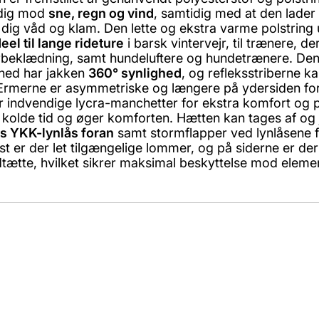
 dig mod
sne, regn og vind
, samtidig med at den lader
 dig våd og klam. Den lette og ekstra varme polstring
deel til lange rideture
i barsk vintervejr, til trænere, 
nterbeklædning, samt hundeluftere og hundetrænere. Den 
erhed har jakken
360° synlighed
, og refleksstriberne k
ge. Ærmerne er asymmetriske og længere på ydersiden f
r indvendige lycra-manchetter for ekstra komfort og 
n kolde tid og øger komforten. Hætten kan tages af o
js YKK-lynlås foran
samt stormflapper ved lynlåsene f
 er der let tilgængelige lommer, og på siderne er der
tætte, hvilket sikrer maksimal beskyttelse mod eleme