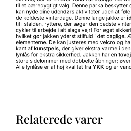
til et bæredygtigt valg. Denne parka beskytter
kan nyde dine udendørs aktiviteter uden at føle
de koldeste vinterdage. Denne lange jakke er
i
til i stalden, ryttere, der søger den bedste vi
cykler til arbejde i alt slags vejr! For øget sikk
hvilket gør jakken yderst stilfuld i det dagli
elementerne. De kan justeres med velcro og ha
kant af
kunstpels
, der giver ekstra varme i de
lynlås for ekstra sikkerhed. Jakken har en
tove
store sidelommer med dobbelte åbninger; øverst
Alle lynlåse er af høj kvalitet fra
YKK
og er vand
Relaterede varer