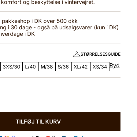
omfort og beskyttelse i vintervejret.
til pakkeshop i DK over 500 dkk
ing i 30 dage - også på udsalgsvarer (kun i DK)
 hverdage i DK
STØRRELSESGUIDE
Ryd
3XS/30
L/40
M/38
S/36
XL/42
XS/34
TILFØJ TIL KURV