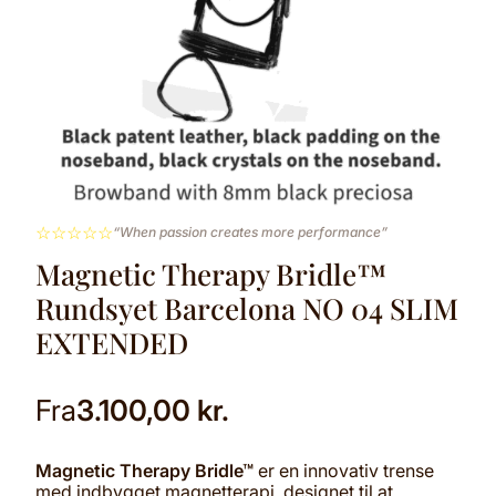
☆
☆
☆
☆
☆
“When passion creates more performance”
Magnetic Therapy Bridle™
Rundsyet Barcelona NO 04 SLIM
EXTENDED
Fra
3.100,00
kr.
Magnetic Therapy Bridle™
er en innovativ trense
med indbygget magnetterapi, designet til at