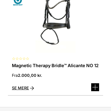
varianter.
Mulighederne
kan
vælges
på
varesiden
☆
☆
☆
☆
☆
Magnetic Therapy Bridle™ Alicante NO 12
Fra
2.000,00
kr.
SE MERE