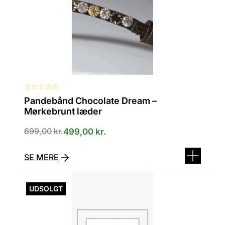
på
varesiden
☆
☆
☆
☆
☆
Pandebånd Chocolate Dream –
Mørkebrunt læder
699,00
kr.
499,00
kr.
SE MERE
Dette
vare
UDSOLGT
har
flere
varianter.
Mulighederne