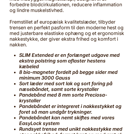
forbedre blodcirkulationen, reducere inflammation
og lindre muskelstivhed.
Fremstillet af europæisk kvalitetslæder, tilbyder
trensen en perfekt pasform til den moderne hest og
med justerbare elastiske ophæng og et ergonomisk
nakkestykke, der giver ekstra frihed og komfort i
nakken.
SLIM Extended er en forlænget udgave med
ekstra polstring som aflaster hestens
kæbeled
8 bio-magneter fordelt på begge sider med
minimum 3000 Gauss
Sort læder med sort lak og sort foring på
næsebåndet, samt sorte krystaller
Pandebånd med 8 mm sorte Preciosa-
krystaller
Pandebåndet er integreret i nakkestykket og
foret så man undgår trykninger.
Pandebåndet kan nemt skiftes med vores
EasyLock system
Rundsyet trense med unikt nakkestykke med