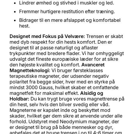
Lindrer ømhed og stivhed i muskler og led.
Fremmer hurtigere restitution efter træning.
Bidrager til en mere afslappet og komfortabel
hest.
Designet med Fokus på Velvære:
Trensen er skabt
med dyb respekt for din hests komfort. Den er
designet til at passe naturligt og aflaster
trykpunkter med bredere flader. Vi har omhyggeligt
udvalgt det fineste europæiske læder for at sikre
den højeste kvalitet og komfort.
Avanceret
Magnetteknologi:
Vi bruger førsteklasses
terapeutiske magneter, der udsender negativ
polaritet fra begge sider, hver med en styrke på
mindst 3000 Gauss, hvilket skaber et omfattende
magnetfelt for maksimal effekt.
Alsidig og
Holdbar:
Du kan trygt bruge vores magnettrense på
din hest, selv hvis den bliver svedig eller våd.
Magneterne er kapslet inde og beskyttet mod
skader, hvilket gør dem sikre at anvende under alle
forhold. Udstyret med Neodymium magneter, der
er designet til brug på både mennesker og dyr,
anbefales det at bruge trensen i op til 4-6 timer om