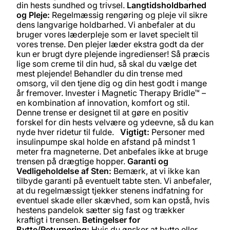
din hests sundhed og trivsel.
Langtidsholdbarhed
og Pleje:
Regelmæssig rengøring og pleje vil sikre
dens langvarige holdbarhed. Vi anbefaler at du
bruger vores læderpleje som er lavet specielt til
vores trense. Den plejer læder ekstra godt da der
kun er brugt dyre plejende ingredienser! Så præcis
lige som creme til din hud, så skal du vælge det
mest plejende! Behandler du din trense med
omsorg, vil den tjene dig og din hest godt i mange
år fremover. Invester i Magnetic Therapy Bridle™ –
en kombination af innovation, komfort og stil.
Denne trense er designet til at gøre en positiv
forskel for din hests velvære og ydeevne, så du kan
nyde hver ridetur til fulde.
Vigtigt:
Personer med
insulinpumpe skal holde en afstand på mindst 1
meter fra magneterne. Det anbefales ikke at bruge
trensen på drægtige hopper.
Garanti og
Vedligeholdelse af Sten:
Bemærk, at vi ikke kan
tilbyde garanti på eventuelt tabte sten. Vi anbefaler,
at du regelmæssigt tjekker stenens indfatning for
eventuel skade eller skævhed, som kan opstå, hvis
hestens pandelok sætter sig fast og trækker
kraftigt i trensen.
Betingelser for
Bytte/Returnering:
Hvis du ønsker at bytte eller