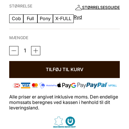
STØRRELSE
STØRRELSESGUIDE
Ryd
Cob
Full
Pony
X-FULL
MÆNGDE
MAGNETIC
THERAPY
BRIDLE™
RUNDSYET
BARCELONA
TILFØJ TIL KURV
NO
04
SLIM
EXTENDED
ANTAL
Alle priser er angivet inklusive moms. Den endelige
momssats beregnes ved kassen i henhold til dit
leveringsland.