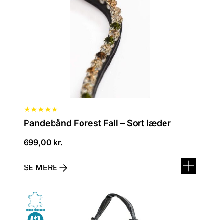
Mulighederne
kan
vælges
på
varesiden
★
★
★
★
★
Pandebånd Forest Fall – Sort læder
699,00
kr.
SE MERE
Dette
vare
har
flere