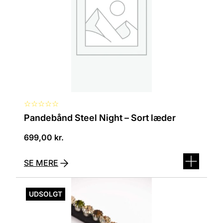
kan
vælges
på
varesiden
☆
☆
☆
☆
☆
Pandebånd Steel Night – Sort læder
699,00
kr.
SE MERE
Dette
vare
UDSOLGT
har
flere
varianter.