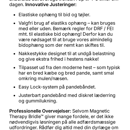
dagen.
Innovative Justeringer:
Elastiske ophæng til bid og tøjler.
Valgfri brug af elastiks ophæng – kan bruges
med eller uden. Bemærk regler for DRF / FEI
mht. til elastiske bid ophæng! Derfor kan du
være nødsaget til at bruge vores almindelig
bidophæng som der nemt kan skiftes til.
Nakkestykke designet til at undgå belastning
og give ekstra frihed i hestens nakke!
Tilpasset ud fra den moderne hest – som typisk
har en bred kæbe og bred pande, samt smal
omkring mulen/næsen.
Easy Lock-system på pandebåndet.
Justerbart pandebånd med diskret læderring
og gummilukning.
Professionelle Overvejelser:
Selvom Magnetic
Therapy Bridle™ giver mange fordele, er det ikke
nødvendigvis løsningen på alle adfærdsmæssige
udfordringer. Rådfør dig altid med din dyrlæge om