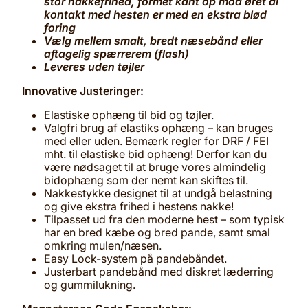
stor nakkefrihed, formet kant op mod øret al
kontakt med hesten er med en ekstra blød
foring
Vælg mellem smalt, bredt næsebånd eller
aftagelig spærrerem (flash)
Leveres uden tøjler
Innovative Justeringer:
Elastiske ophæng til bid og tøjler.
Valgfri brug af elastiks ophæng – kan bruges
med eller uden. Bemærk regler for DRF / FEI
mht. til elastiske bid ophæng! Derfor kan du
være nødsaget til at bruge vores almindelig
bidophæng som der nemt kan skiftes til.
Nakkestykke designet til at undgå belastning
og give ekstra frihed i hestens nakke!
Tilpasset ud fra den moderne hest – som typisk
har en bred kæbe og bred pande, samt smal
omkring mulen/næsen.
Easy Lock-system på pandebåndet.
Justerbart pandebånd med diskret læderring
og gummilukning.