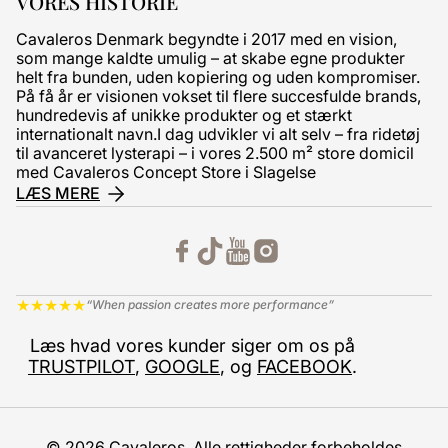
VORES HISTORIE
Cavaleros Denmark begyndte i 2017 med en vision,
som mange kaldte umulig – at skabe egne produkter
helt fra bunden, uden kopiering og uden kompromiser.
På få år er visionen vokset til flere succesfulde brands,
hundredevis af unikke produkter og et stærkt
internationalt navn.I dag udvikler vi alt selv – fra ridetøj
til avanceret lysterapi – i vores 2.500 m² store domicil
med Cavaleros Concept Store i Slagelse
LÆS MERE
★
★
★
★
★
“When passion creates more performance”
Læs hvad vores kunder siger om os på
TRUSTPILOT
,
GOOGLE
, og
FACEBOOK
.
© 2026 Cavaleros. Alle rettigheder forbeholdes