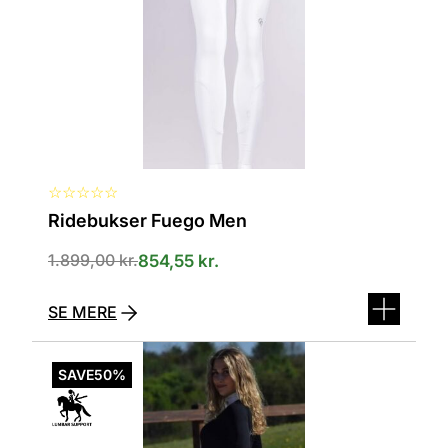
kan
vælges
på
varesiden
☆
☆
☆
☆
☆
Ridebukser Fuego Men
1.899,00
kr.
854,55
kr.
SE MERE
Dette
vare
SAVE
50%
har
flere
varianter.
Mulighederne