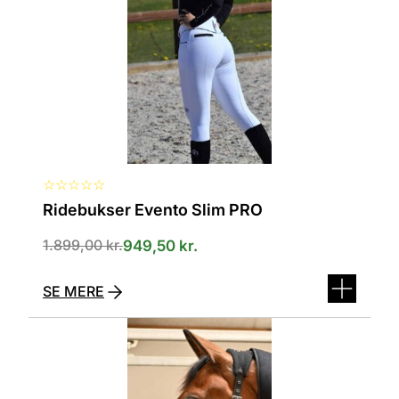
kan
vælges
på
varesiden
☆
☆
☆
☆
☆
Ridebukser Evento Slim PRO
1.899,00
kr.
949,50
kr.
SE MERE
Dette
vare
har
flere
varianter.