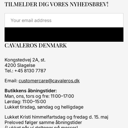
TILMELDER DIG VORES NYHEDSBREV!
Email
CAVALEROS DENMARK
Kongstedvej 2A, st.
4200 Slagelse
Tel.: +45 8130 7787
Email:
customercare@cavaleros.dk
Butikkens åbningstider:
Man, ons, tors og fre: 11:00–17:00
Lørdag: 11:00–15:00
Lukket tirsdag, søndag og helligdage
Lukket Kristi himmelfartsdag og fredag d. 15. maj
Preloved følger samme åbningstider
(Lukket når vi deltager på messer)