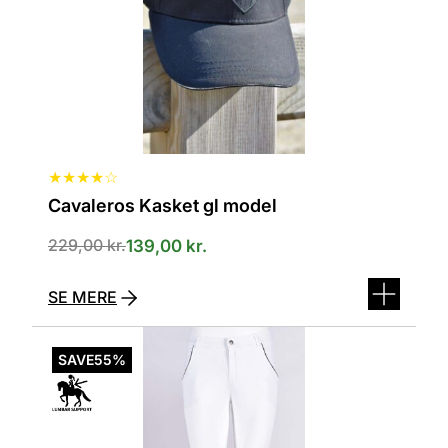
vælges
på
varesiden
★
★
★
★
☆
Cavaleros Kasket gl model
Den
Den
229,00
kr.
139,00
kr.
oprindelige
aktuelle
pris
pris
SE MERE
var:
er:
229,00 kr..
139,00 kr..
Dette
vare
SAVE
55%
har
flere
varianter.
Mulighederne