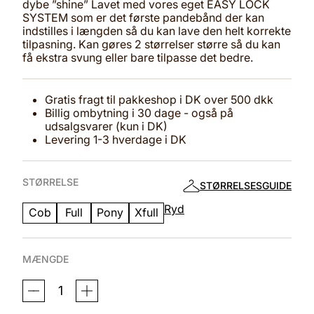
dybe ”shine” Lavet med vores eget EASY LOCK
SYSTEM som er det første pandebånd der kan
indstilles i længden så du kan lave den helt korrekte
tilpasning. Kan gøres 2 størrelser større så du kan
få ekstra svung eller bare tilpasse det bedre.
Gratis fragt til pakkeshop i DK over 500 dkk
Billig ombytning i 30 dage - også på
udsalgsvarer (kun i DK)
Levering 1-3 hverdage i DK
STØRRELSE
STØRRELSESGUIDE
Ryd
Cob
Full
Pony
Xfull
MÆNGDE
PANDEBÅND
GOLDEN
TREASURE