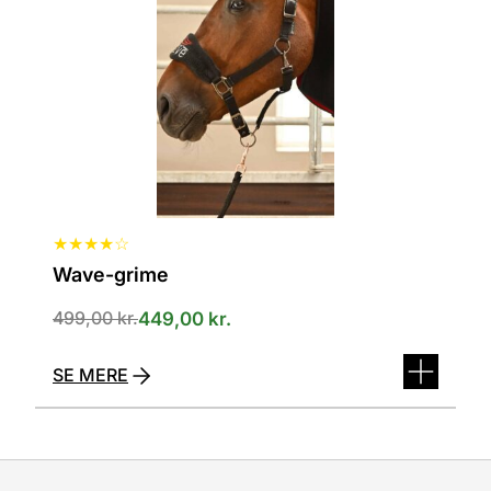
Mulighederne
kan
vælges
på
varesiden
★
★
★
★
☆
Wave-grime
499,00
kr.
449,00
kr.
SE MERE