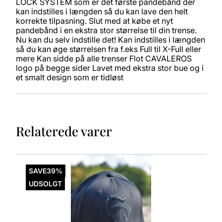
LOCK SYSTEM som er det første pandebånd der
kan indstilles i længden så du kan lave den helt
korrekte tilpasning. Slut med at købe et nyt
pandebånd i en ekstra stor størrelse til din trense.
Nu kan du selv indstille det! Kan indstilles i længden
så du kan øge størrelsen fra f.eks Full til X-Full eller
mere Kan sidde på alle trenser Flot CAVALEROS
logo på begge sider Lavet med ekstra stor bue og i
et smalt design som er tidløst
Relaterede varer
Dette
vare
SAVE
39%
har
UDSOLGT
flere
varianter.
Mulighederne
kan