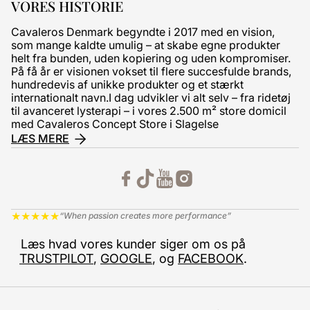
VORES HISTORIE
Cavaleros Denmark begyndte i 2017 med en vision,
som mange kaldte umulig – at skabe egne produkter
helt fra bunden, uden kopiering og uden kompromiser.
På få år er visionen vokset til flere succesfulde brands,
hundredevis af unikke produkter og et stærkt
internationalt navn.I dag udvikler vi alt selv – fra ridetøj
til avanceret lysterapi – i vores 2.500 m² store domicil
med Cavaleros Concept Store i Slagelse
LÆS MERE
★
★
★
★
★
“When passion creates more performance”
Læs hvad vores kunder siger om os på
TRUSTPILOT
,
GOOGLE
, og
FACEBOOK
.