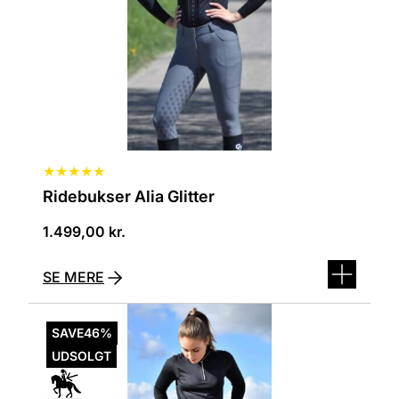
kan
vælges
på
varesiden
★
★
★
★
★
Ridebukser Alia Glitter
1.499,00
kr.
SE MERE
Dette
vare
SAVE
46%
har
UDSOLGT
flere
varianter.
Mulighederne