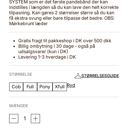
SYSTEM som er det første pandebånd der kan
indstilles i længden så du kan lave den helt korrekte
tilpasning. Kan gøres 2 størrelser større så du kan
få ekstra svung eller bare tilpasse det bedre. OBS:
Mørkebrunt læder
Gratis fragt til pakkeshop i DK over 500 dkk
Billig ombytning i 30 dage - også på
udsalgsvarer (kun i DK)
Levering 1-3 hverdage i DK
STØRRELSE
STØRRELSESGUIDE
Ryd
Cob
Full
Pony
Xfull
MÆNGDE
PANDEBÅND
GREY
ROCK