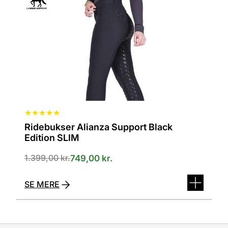
Mulighederne
kan
vælges
på
varesiden
★
★
★
★
★
Ridebukser Alianza Support Black
Edition SLIM
Den
Den
1.399,00
kr.
749,00
kr.
oprindelige
aktuelle
pris
pris
SE MERE
var:
er:
1.399,00 kr..
749,00 kr..