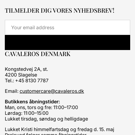
TILMELDER DIG VORES NYHEDSBREV!
Email
CAVALEROS DENMARK
Kongstedvej 2A, st.
4200 Slagelse
Tel.: +45 8130 7787
Email:
customercare@cavaleros.dk
Butikkens åbningstider:
Man, ons, tors og fre: 11:00–17:00
Lørdag: 11:00–15:00
Lukket tirsdag, søndag og helligdage
Lukket Kristi himmelfartsdag og fredag d. 15. maj
Preloved følger samme åbningstider