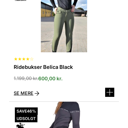
kan
vælges
på
varesiden
★
★
★
★
☆
Ridebukser Belica Black
1.199,00
kr.
600,00
kr.
SE MERE
Dette
vare
SAVE
46%
har
UDSOLGT
flere
varianter.