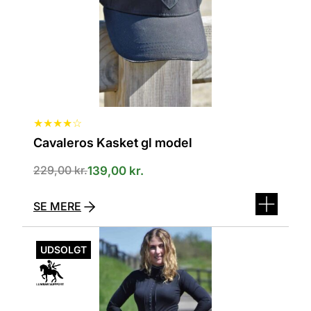
vælges
på
varesiden
★
★
★
★
☆
Cavaleros Kasket gl model
Den
Den
229,00
kr.
139,00
kr.
oprindelige
aktuelle
pris
pris
SE MERE
var:
er:
229,00 kr..
139,00 kr..
Dette
vare
UDSOLGT
har
flere
varianter.
Mulighederne