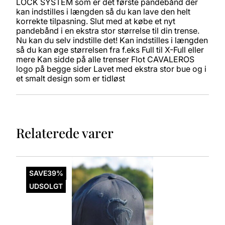
LOCK SYSTEM som er det første pandebånd der
kan indstilles i længden så du kan lave den helt
korrekte tilpasning. Slut med at købe et nyt
pandebånd i en ekstra stor størrelse til din trense.
Nu kan du selv indstille det! Kan indstilles i længden
så du kan øge størrelsen fra f.eks Full til X-Full eller
mere Kan sidde på alle trenser Flot CAVALEROS
logo på begge sider Lavet med ekstra stor bue og i
et smalt design som er tidløst
Relaterede varer
Dette
vare
SAVE
39%
har
UDSOLGT
flere
varianter.
Mulighederne
kan