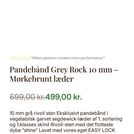
☆
☆
☆
☆
☆
“When passion creates more performance”
Pandebånd Grey Rock 10 mm –
Mørkebrunt læder
699,00
kr.
499,00
kr.
10 mm grå rivoli sten Eksklusivt pandebånd i
vegetabilsk garvet segdewick-læder af 1. sortering
og 1.klasses skind Rivoli-sten med det flotteste
dybe ”shine” Lavet med vores eget EASY LOCK