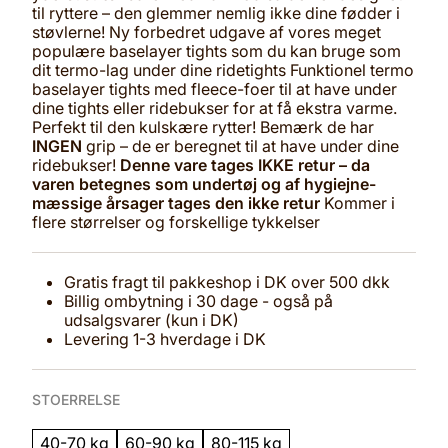
til ryttere – den glemmer nemlig ikke dine fødder i
støvlerne! Ny forbedret udgave af vores meget
populære baselayer tights som du kan bruge som
dit termo-lag under dine ridetights Funktionel termo
baselayer tights med fleece-foer til at have under
dine tights eller ridebukser for at få ekstra varme.
Perfekt til den kulskære rytter! Bemærk de har
INGEN
grip – de er beregnet til at have under dine
ridebukser!
Denne vare tages IKKE retur – da
varen betegnes som undertøj og af hygiejne-
mæssige årsager tages den ikke retur
Kommer i
flere størrelser og forskellige tykkelser
Gratis fragt til pakkeshop i DK over 500 dkk
Billig ombytning i 30 dage - også på
udsalgsvarer (kun i DK)
Levering 1-3 hverdage i DK
STOERRELSE
40-70 kg
60-90 kg
80-115 kg