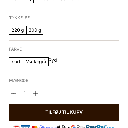
TYKKELSE
220 g
300 g
FARVE
Ryd
sort
Mørkegrå
MÆNGDE
TERMO
BASELAYER
TIGHTS
2.0
ANTAL
TILFØJ TIL KURV