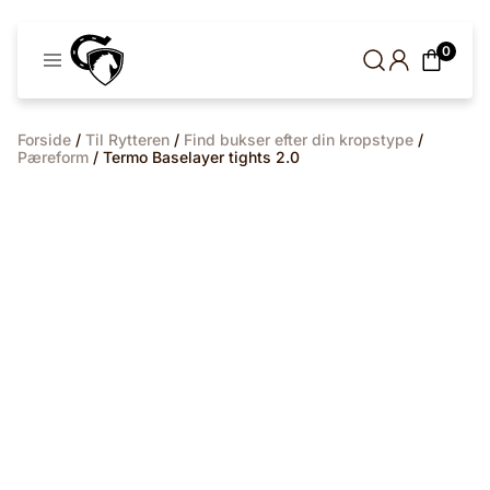
Cavaleros
0
Denmark
Forside
/
Til Rytteren
/
Find bukser efter din kropstype
/
Pæreform
/ Termo Baselayer tights 2.0