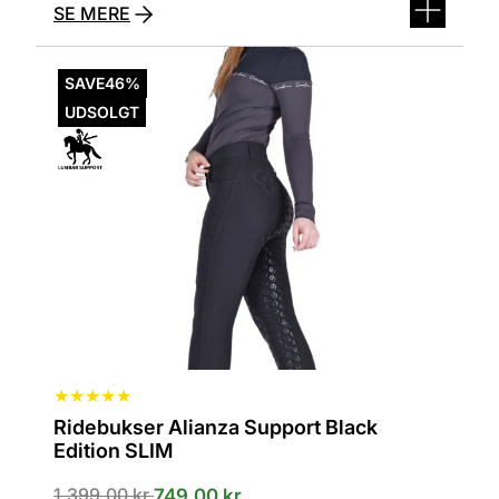
SE MERE
Dette
vare
SAVE
46%
har
UDSOLGT
flere
varianter.
Mulighederne
kan
vælges
på
varesiden
★
★
★
★
★
Ridebukser Alianza Support Black
Edition SLIM
Den
Den
1.399,00
kr.
749,00
kr.