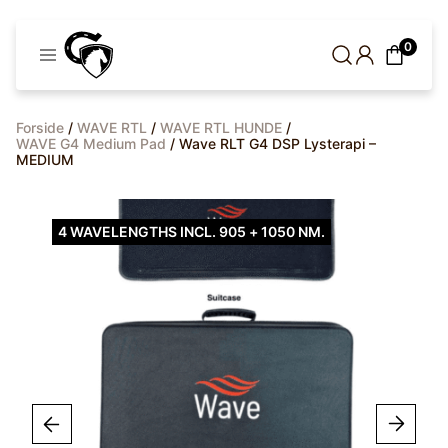
Cavaleros
0
Denmark
Forside
/
WAVE RTL
/
WAVE RTL HUNDE
/
WAVE G4 Medium Pad
/ Wave RLT G4 DSP Lysterapi –
MEDIUM
4 WAVELENGTHS INCL. 905 + 1050 NM.