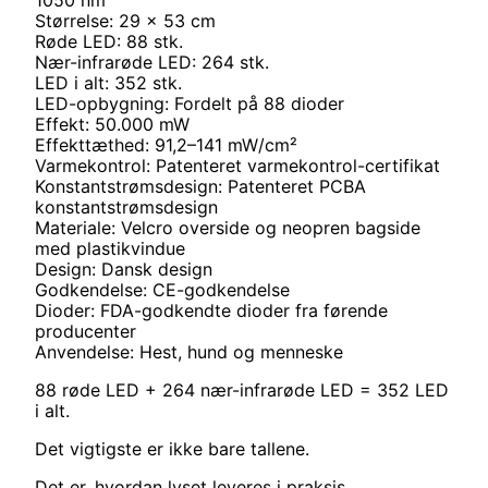
Størrelse: 29 x 53 cm
Røde LED: 88 stk.
Nær-infrarøde LED: 264 stk.
LED i alt: 352 stk.
LED-opbygning: Fordelt på 88 dioder
Effekt: 50.000 mW
Effekttæthed: 91,2–141 mW/cm²
Varmekontrol: Patenteret varmekontrol-certifikat
Konstantstrømsdesign: Patenteret PCBA
konstantstrømsdesign
Materiale: Velcro overside og neopren bagside
med plastikvindue
Design: Dansk design
Godkendelse: CE-godkendelse
Dioder: FDA-godkendte dioder fra førende
producenter
Anvendelse: Hest, hund og menneske
88 røde LED + 264 nær-infrarøde LED = 352 LED
i alt.
Det vigtigste er ikke bare tallene.
Det er, hvordan lyset leveres i praksis.