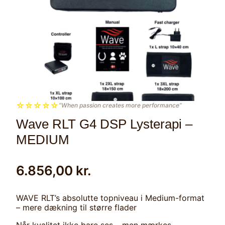
☆
☆
☆
☆
☆
“When passion creates more performance”
Wave RLT G4 DSP Lysterapi –
MEDIUM
6.856,00
kr.
WAVE RLT’s absolutte topniveau i Medium-format
– mere dækning til større flader
Når kvalitet ikke bare ses – men mærkes