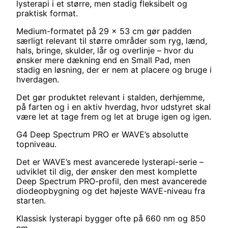
lysterapi i et større, men stadig fleksibelt og
praktisk format.
Medium-formatet på 29 x 53 cm gør padden
særligt relevant til større områder som ryg, lænd,
hals, bringe, skulder, lår og overlinje – hvor du
ønsker mere dækning end en Small Pad, men
stadig en løsning, der er nem at placere og bruge i
hverdagen.
Det gør produktet relevant i stalden, derhjemme,
på farten og i en aktiv hverdag, hvor udstyret skal
være let at tage frem og let at bruge igen og igen.
G4 Deep Spectrum PRO er WAVE’s absolutte
topniveau.
Det er WAVE’s mest avancerede lysterapi-serie –
udviklet til dig, der ønsker den mest komplette
Deep Spectrum PRO-profil, den mest avancerede
diodeopbygning og det højeste WAVE-niveau fra
starten.
Klassisk lysterapi bygger ofte på 660 nm og 850
nm.