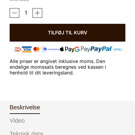
WAVE
RLT
G4
DSP
LYSTERAPI
TILFØJ TIL KURV
-
MEDIUM
ANTAL
Alle priser er angivet inklusive moms. Den
endelige momssats beregnes ved kassen i
henhold til dit leveringsland.
Beskrivelse
Video
Teknisk data