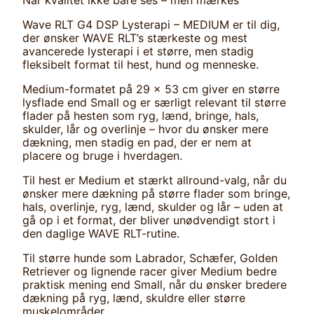
Wave RLT G4 DSP Lysterapi – MEDIUM er til dig,
der ønsker WAVE RLT’s stærkeste og mest
avancerede lysterapi i et større, men stadig
fleksibelt format til hest, hund og menneske.
Medium-formatet på 29 x 53 cm giver en større
lysflade end Small og er særligt relevant til større
flader på hesten som ryg, lænd, bringe, hals,
skulder, lår og overlinje – hvor du ønsker mere
dækning, men stadig en pad, der er nem at
placere og bruge i hverdagen.
Til hest er Medium et stærkt allround-valg, når du
ønsker mere dækning på større flader som bringe,
hals, overlinje, ryg, lænd, skulder og lår – uden at
gå op i et format, der bliver unødvendigt stort i
den daglige WAVE RLT-rutine.
Til større hunde som Labrador, Schæfer, Golden
Retriever og lignende racer giver Medium bedre
praktisk mening end Small, når du ønsker bredere
dækning på ryg, lænd, skuldre eller større
muskelområder.