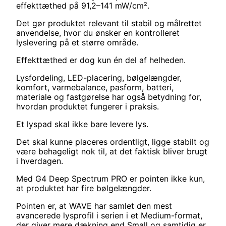
effekttæthed på 91,2–141 mW/cm².
Det gør produktet relevant til stabil og målrettet
anvendelse, hvor du ønsker en kontrolleret
lyslevering på et større område.
Effekttæthed er dog kun én del af helheden.
Lysfordeling, LED-placering, bølgelængder,
komfort, varmebalance, pasform, batteri,
materiale og fastgørelse har også betydning for,
hvordan produktet fungerer i praksis.
Et lyspad skal ikke bare levere lys.
Det skal kunne placeres ordentligt, ligge stabilt og
være behageligt nok til, at det faktisk bliver brugt
i hverdagen.
Med G4 Deep Spectrum PRO er pointen ikke kun,
at produktet har fire bølgelængder.
Pointen er, at WAVE har samlet den mest
avancerede lysprofil i serien i et Medium-format,
der giver mere dækning end Small og samtidig er