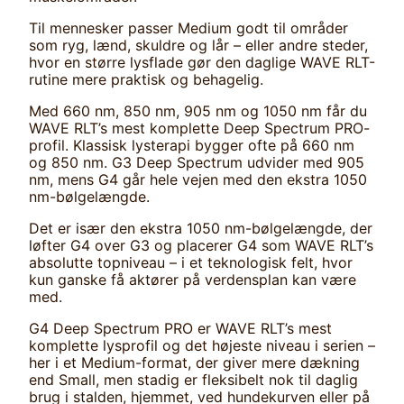
Til mennesker passer Medium godt til områder
som ryg, lænd, skuldre og lår – eller andre steder,
hvor en større lysflade gør den daglige WAVE RLT-
rutine mere praktisk og behagelig.
Med 660 nm, 850 nm, 905 nm og 1050 nm får du
WAVE RLT’s mest komplette Deep Spectrum PRO-
profil. Klassisk lysterapi bygger ofte på 660 nm
og 850 nm. G3 Deep Spectrum udvider med 905
nm, mens G4 går hele vejen med den ekstra 1050
nm-bølgelængde.
Det er især den ekstra 1050 nm-bølgelængde, der
løfter G4 over G3 og placerer G4 som WAVE RLT’s
absolutte topniveau – i et teknologisk felt, hvor
kun ganske få aktører på verdensplan kan være
med.
G4 Deep Spectrum PRO er WAVE RLT’s mest
komplette lysprofil og det højeste niveau i serien –
her i et Medium-format, der giver mere dækning
end Small, men stadig er fleksibelt nok til daglig
brug i stalden, hjemmet, ved hundekurven eller på