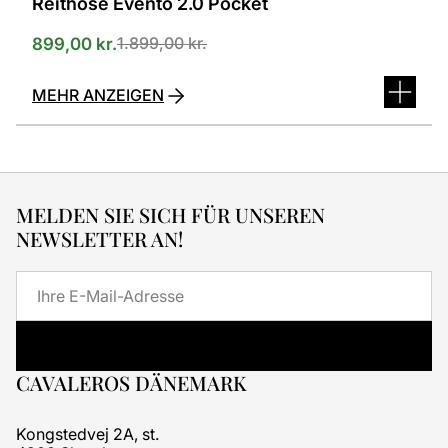
Reithose Evento 2.0 Pocket
1.899,00
kr.
899,00
kr.
MEHR ANZEIGEN
MELDEN SIE SICH FÜR UNSEREN
NEWSLETTER AN!
E-
Mail
CAVALEROS DÄNEMARK
Kongstedvej 2A, st.