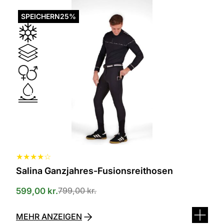
Dieses
Produkt
SPEICHERN
25%
ist
in
verschiedenen
Varianten
erhältlich.
Die
Optionen
können
auf
der
Produktseite
ausgewählt
werden
★
★
★
★
☆
Salina Ganzjahres-Fusionsreithosen
799,00
kr.
599,00
kr.
MEHR ANZEIGEN