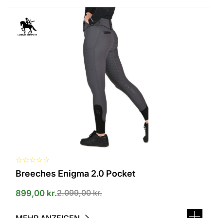
Dieses
Produkt
ist
in
verschiedenen
Varianten
erhältlich.
Die
Optionen
können
auf
der
Produktseite
ausgewählt
werden
☆
☆
☆
☆
☆
Breeches Enigma 2.0 Pocket
2.099,00
kr.
899,00
kr.