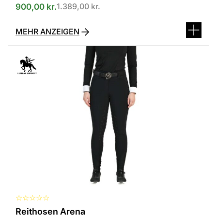
1.389,00
kr.
900,00
kr.
MEHR ANZEIGEN
Dieses
Produkt
ist
in
verschiedenen
Varianten
erhältlich.
Die
Optionen
können
auf
der
Produktseite
ausgewählt
werden
☆
☆
☆
☆
☆
Reithosen Arena