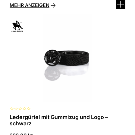
MEHR ANZEIGEN
Dieses
Produkt
ist
in
verschiedenen
Varianten
erhältlich.
Die
Optionen
können
auf
der
Produktseite
ausgewählt
werden
☆
☆
☆
☆
☆
Ledergürtel mit Gummizug und Logo –
schwarz