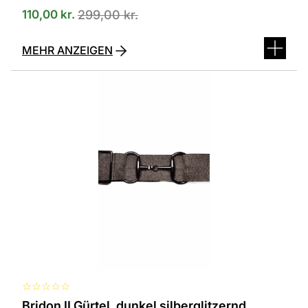
110,00
kr.
299,00
kr.
MEHR ANZEIGEN
☆
☆
☆
☆
☆
Bridon II Gürtel, dunkel silberglitzernd,