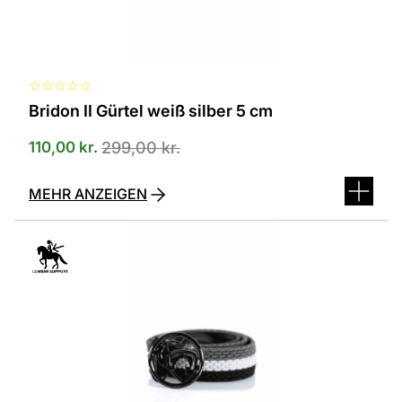
☆
☆
☆
☆
☆
Bridon II Gürtel weiß silber 5 cm
110,00
kr.
299,00
kr.
MEHR ANZEIGEN
Dieses
Produkt
ist
in
verschiedenen
Varianten
erhältlich.
Die
Optionen
können
auf