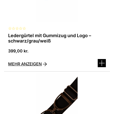
der
Produktseite
ausgewählt
werden
☆
☆
☆
☆
☆
Ledergürtel mit Gummizug und Logo –
schwarz/grau/weiß
399,00
kr.
MEHR ANZEIGEN