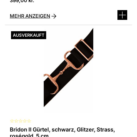
399,00
kr.
MEHR ANZEIGEN
AUSVERKAUFT
☆
☆
☆
☆
☆
Bridon II Gürtel, schwarz, Glitzer, Strass,
roségold, 5 cm