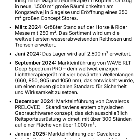
integrierter Magnetfeldtherapie im Kopfteil. Umzug
in neue, 1.500 m² große Räumlichkeiten am
Kongstedvej in Slagelse und Eröffnung eines 350
m² großen Concept Stores.
März 2024:
Größter Stand auf der Horse & Rider
Messe mit 250 m². Das Sortiment wird um die
weltweit ersten wasserabweisenden Reithosen und
Trensen erweitert.
Juni 2024:
Das Lager wird auf 2.500 m² erweitert.
September 2024:
Markteinführung von WAVE RLT
Deep Spectrum PRO – dem weltweit einzigen
Lichttherapiegerät mit vier bewährten Wellenlängen
(660, 850, 905 und 1050 nm), das entwickelt wurde,
um einen neuen globalen Standard für Sicherheit
und Wirksamkeit zu setzen.
Dezember 2024:
Markteinführung von Cavaleros
PRELOVED – Skandinaviens erstem physischen
Gebrauchtwarenkonzept, das sich ausschließlich
Reitsportausrüstung widmet, mit über 300 Ständen
auf einer Fläche von über 1.000 m².
Januar 2025:
Markteinführung der Cavaleros