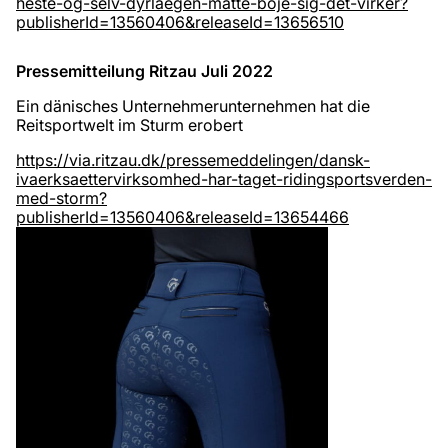
heste-og-selv-dyrlaegen-matte-boje-sig-det-virker?
publisherId=13560406&releaseId=13656510
Pressemitteilung Ritzau Juli 2022
Ein dänisches Unternehmerunternehmen hat die
Reitsportwelt im Sturm erobert
https://via.ritzau.dk/pressemeddelingen/dansk-
ivaerksaettervirksomhed-har-taget-ridingsportsverden-
med-storm?
publisherId=13560406&releaseId=13654466