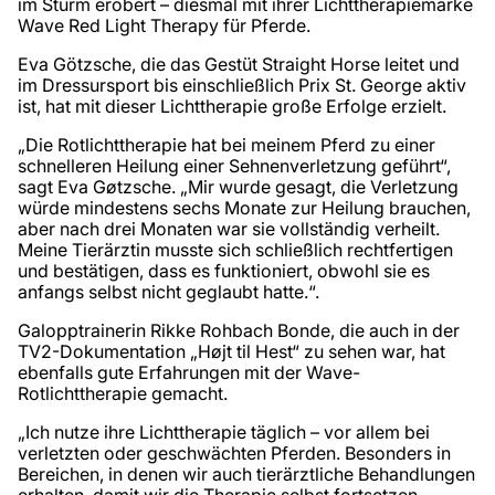
im Sturm erobert – diesmal mit ihrer Lichttherapiemarke
Wave Red Light Therapy für Pferde.
Eva Götzsche, die das Gestüt Straight Horse leitet und
im Dressursport bis einschließlich Prix St. George aktiv
ist, hat mit dieser Lichttherapie große Erfolge erzielt.
„Die Rotlichttherapie hat bei meinem Pferd zu einer
schnelleren Heilung einer Sehnenverletzung geführt“,
sagt Eva Gøtzsche. „Mir wurde gesagt, die Verletzung
würde mindestens sechs Monate zur Heilung brauchen,
aber nach drei Monaten war sie vollständig verheilt.
Meine Tierärztin musste sich schließlich rechtfertigen
und bestätigen, dass es funktioniert, obwohl sie es
anfangs selbst nicht geglaubt hatte.“.
Galopptrainerin Rikke Rohbach Bonde, die auch in der
TV2-Dokumentation „Højt til Hest“ zu sehen war, hat
ebenfalls gute Erfahrungen mit der Wave-
Rotlichttherapie gemacht.
„Ich nutze ihre Lichttherapie täglich – vor allem bei
verletzten oder geschwächten Pferden. Besonders in
Bereichen, in denen wir auch tierärztliche Behandlungen