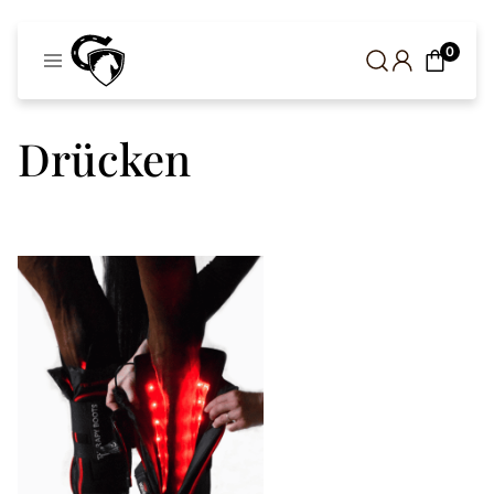
Cavaleros
0
Dänemark
Drücken