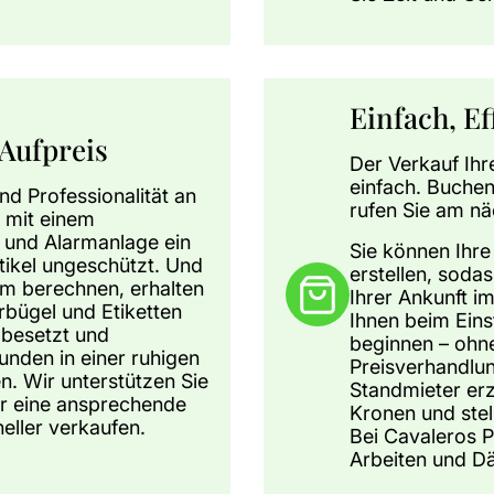
Einfach, E
Aufpreis
Der Verkauf Ihr
einfach. Buchen
nd Professionalität an
rufen Sie am nä
h mit einem
d und Alarmanlage ein
Sie können Ihr
rtikel ungeschützt. Und
erstellen, sodas
m berechnen, erhalten
Ihrer Ankunft im
erbügel und Etiketten
Ihnen beim Ein
 besetzt und
beginnen – ohn
nden in einer ruhigen
Preisverhandlun
. Wir unterstützen Sie
Standmieter er
ür eine ansprechende
Kronen und stell
neller verkaufen.
Bei Cavaleros P
Arbeiten und D