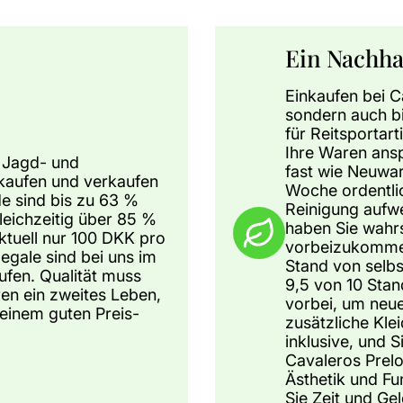
Ein Nachha
Einkaufen bei C
sondern auch bi
für Reitsportar
Ihre Waren ansp
, Jagd- und
fast wie Neuwar
aufen und verkaufen
Woche ordentlic
de sind bis zu 63 %
Reinigung aufwe
leichzeitig über 85 %
haben Sie wahrs
aktuell nur 100 DKK pro
vorbeizukommen 
egale sind bei uns im
Stand von selbs
aufen. Qualität muss
9,5 von 10 Sta
ren ein zweites Leben,
vorbei, um neue
 einem guten Preis-
zusätzliche Kle
inklusive, und 
Cavaleros Prelo
Ästhetik und Fu
Sie Zeit und Ge