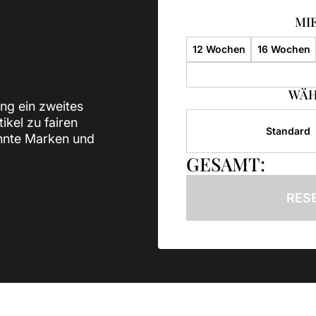
MI
12 Wochen
16 Wochen
WÄH
ung ein zweites
ikel zu fairen
Standard
annte Marken und
GESAMT:
RESE