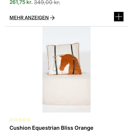
261,75
kr.
349,00
kr.
MEHR ANZEIGEN
Dieses
Produkt
ist
in
verschiedenen
Varianten
erhältlich.
Die
Optionen
können
auf
der
Produktseite
ausgewählt
werden
☆
☆
☆
☆
☆
Cushion Equestrian Bliss Orange