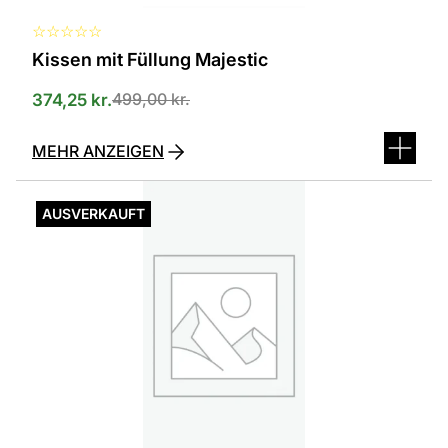
☆
☆
☆
☆
☆
Kissen mit Füllung Majestic
499,00
kr.
374,25
kr.
MEHR ANZEIGEN
Dieses
Produkt
AUSVERKAUFT
ist
in
verschiedenen
Varianten
erhältlich.
Die
Optionen
können
auf
der
Produktseite
ausgewählt