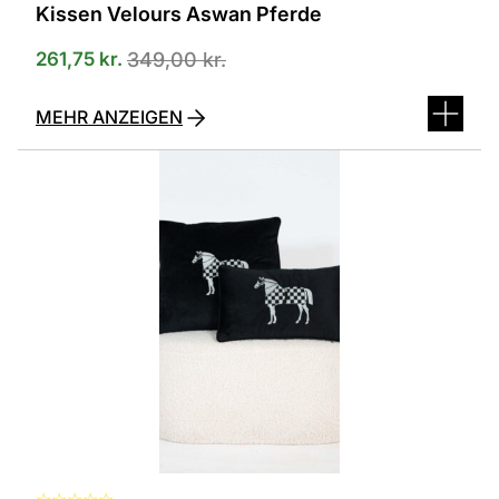
Kissen Velours Aswan Pferde
261,75
kr.
349,00
kr.
MEHR ANZEIGEN
Dieses
Produkt
ist
in
verschiedenen
Varianten
erhältlich.
Die
Optionen
können
auf
der
Produktseite
ausgewählt
werden
☆
☆
☆
☆
☆