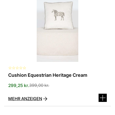
in
verschiedenen
Varianten
erhältlich.
Die
Optionen
können
auf
der
Produktseite
ausgewählt
werden
☆
☆
☆
☆
☆
Cushion Equestrian Heritage Cream
399,00
kr.
299,25
kr.
MEHR ANZEIGEN
Dieses
Produkt