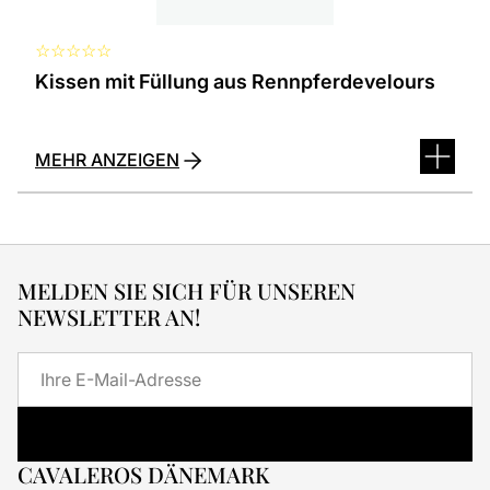
werden
☆
☆
☆
☆
☆
Kissen mit Füllung aus Rennpferdevelours
MEHR ANZEIGEN
MELDEN SIE SICH FÜR UNSEREN
NEWSLETTER AN!
E-
Mail
CAVALEROS DÄNEMARK