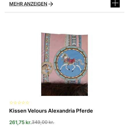
MEHR ANZEIGEN
Dieses
Produkt
ist
in
verschiedenen
Varianten
erhältlich.
Die
Optionen
können
auf
der
Produktseite
ausgewählt
werden
☆
☆
☆
☆
☆
Kissen Velours Alexandria Pferde
349,00
kr.
261,75
kr.