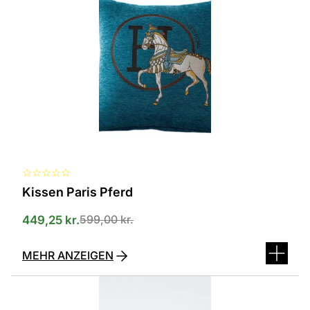
in
verschiedenen
Varianten
erhältlich.
Die
Optionen
können
auf
der
Produktseite
ausgewählt
werden
☆
☆
☆
☆
☆
Kissen Paris Pferd
599,00
kr.
449,25
kr.
MEHR ANZEIGEN
Dieses
Produkt
ist