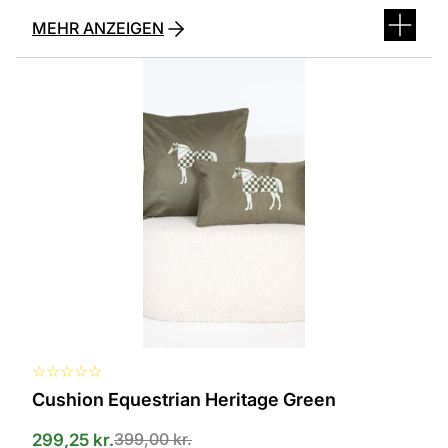
MEHR ANZEIGEN
Dieses
Produkt
ist
in
verschiedenen
Varianten
erhältlich.
Die
Optionen
können
auf
der
Produktseite
ausgewählt
werden
☆
☆
☆
☆
☆
Cushion Equestrian Heritage Green
399,00
kr.
299,25
kr.