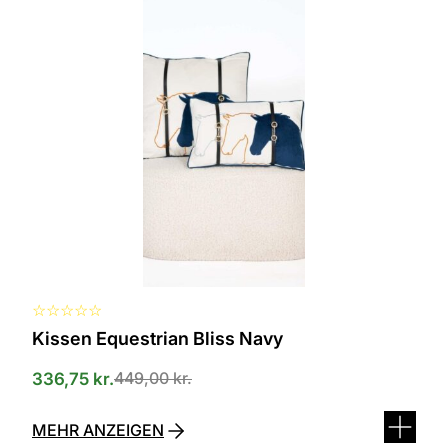
Dieses
Produkt
ist
in
verschiedenen
Varianten
erhältlich.
Die
Optionen
können
auf
der
Produktseite
ausgewählt
werden
☆
☆
☆
☆
☆
Kissen Equestrian Bliss Navy
449,00
kr.
336,75
kr.
MEHR ANZEIGEN