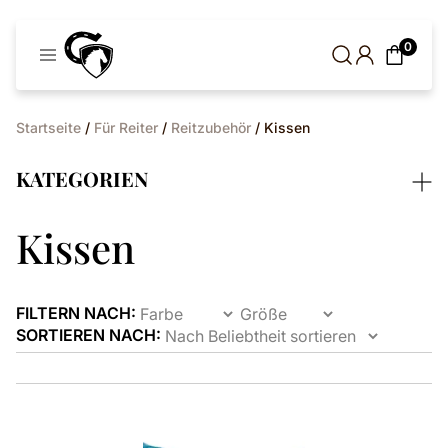
Cavaleros
0
Dänemark
Startseite
/
Für Reiter
/
Reitzubehör
/ Kissen
KATEGORIEN
Kissen
FILTERN NACH:
SORTIEREN NACH:
Dieses
Produkt
ist