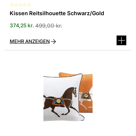
☆
☆
☆
☆
☆
Kissen Reitsilhouette Schwarz/Gold
374,25
kr.
499,00
kr.
MEHR ANZEIGEN
Dieses
Produkt
ist
in
verschiedenen
Varianten
erhältlich.
Die
Optionen
können
auf
der
Produktseite
ausgewählt
werden