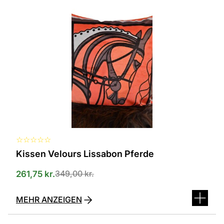
ist
in
verschiedenen
Varianten
erhältlich.
Die
Optionen
können
auf
der
Produktseite
ausgewählt
werden
☆
☆
☆
☆
☆
Kissen Velours Lissabon Pferde
349,00
kr.
261,75
kr.
MEHR ANZEIGEN