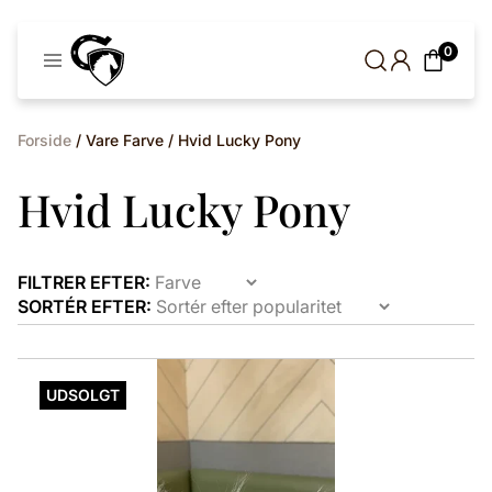
Cavaleros
0
Denmark
Forside
/ Vare Farve / Hvid Lucky Pony
Hvid Lucky Pony
FILTRER EFTER:
SORTÉR EFTER:
Dette
vare
UDSOLGT
har
flere
varianter.
Mulighederne