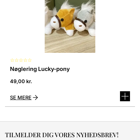
kan
vælges
på
varesiden
☆
☆
☆
☆
☆
Nøglering Lucky-pony
49,00
kr.
SE MERE
TILMELDER DIG VORES NYHEDSBREV!