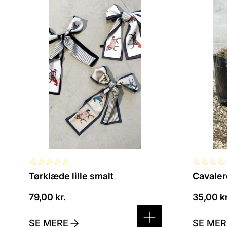
vare
vare
har
har
flere
flere
varianter.
variante
Mulighederne
Mulighe
kan
kan
vælges
vælges
på
på
varesiden
varesid
☆
☆
☆
☆
☆
☆
☆
☆
☆
Tørklæde lille smalt
Cavaler
79,00
kr.
35,00
kr
SE MERE
SE MER