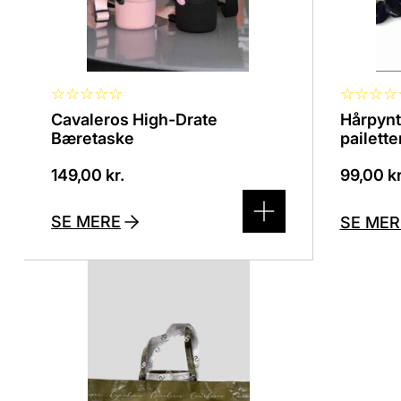
☆
☆
☆
☆
☆
☆
☆
☆
☆
Cavaleros High-Drate
Hårpyn
Bæretaske
pailette
149,00
kr.
99,00
kr
SE MERE
SE MER
Dette
vare
har
flere
varianter.
Mulighederne
kan
vælges