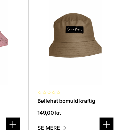
vare
har
flere
varianter.
Mulighederne
kan
vælges
på
varesiden
☆
☆
☆
☆
☆
Bøllehat bomuld kraftig
149,00
kr.
SE MERE