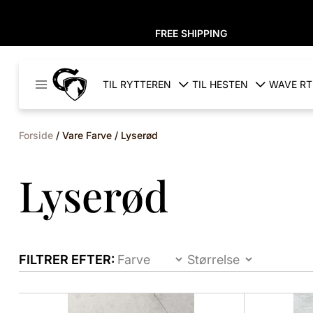
FREE SHIPPING
Cavaleros
TIL RYTTEREN
TIL HESTEN
WAVE RT
Denmark
Forside
/ Vare Farve / Lyserød
Lyserød
FILTRER EFTER:
Dette
Dette