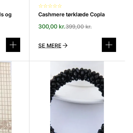
☆
☆
☆
☆
☆
ls og
Cashmere tørklæde Copla
300,00
kr.
399,00
kr.
SE MERE
Dette
vare
har
flere
varianter.
Mulighederne
kan
vælges
på
varesiden