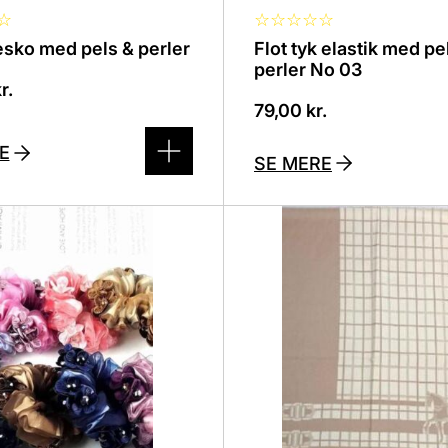
☆
☆
☆
☆
☆
☆
ko med pels & perler
Flot tyk elastik med pe
perler No 03
r.
79,00
kr.
E
SE MERE
Dette
vare
har
flere
r.
varianter.
derne
Mulighederne
kan
vælges
på
en
varesiden