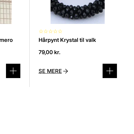
☆
☆
☆
☆
☆
lmero
Hårpynt Krystal til valk
79,00
kr.
SE MERE