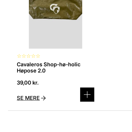
på
varesiden
☆
☆
☆
☆
☆
Cavaleros Shop-hø-holic
Høpose 2.0
39,00
kr.
SE MERE