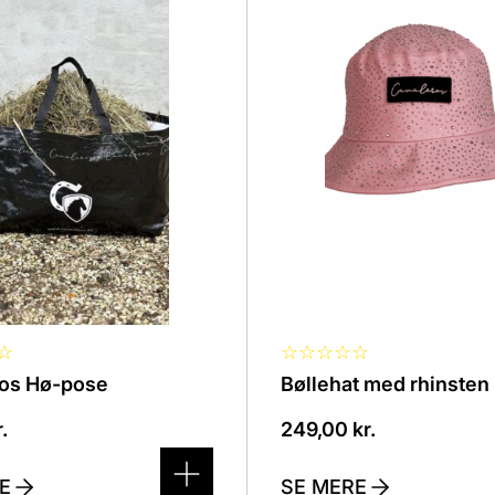
vare
har
flere
r.
varianter.
derne
Mulighederne
kan
vælges
på
en
varesiden
☆
☆
☆
☆
☆
☆
os Hø-pose
Bøllehat med rhinsten
.
249,00
kr.
E
SE MERE