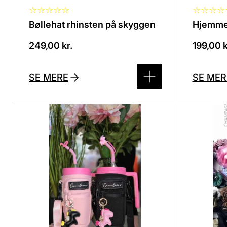
☆
☆
☆
☆
☆
☆
☆
☆
☆
Bøllehat rhinsten på skyggen
Hjemmes
249,00
kr.
199,00
k
SE MERE
SE MER
Dette
Dette
vare
vare
har
har
flere
flere
varianter.
variante
Mulighederne
Mulighe
kan
kan
vælges
vælges
på
på
varesiden
varesid