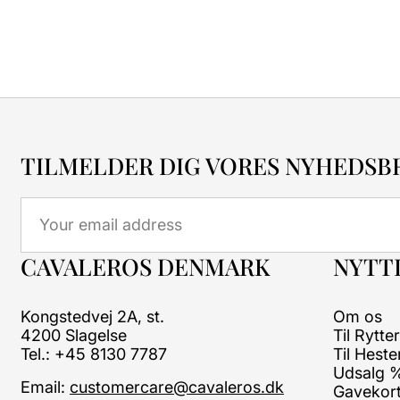
TILMELDER DIG VORES NYHEDSB
Email
CAVALEROS DENMARK
NYTTI
Kongstedvej 2A, st.
Om os
4200 Slagelse
Til Rytte
Tel.: +45 8130 7787
Til Heste
Udsalg 
Email:
customercare@cavaleros.dk
Gavekor