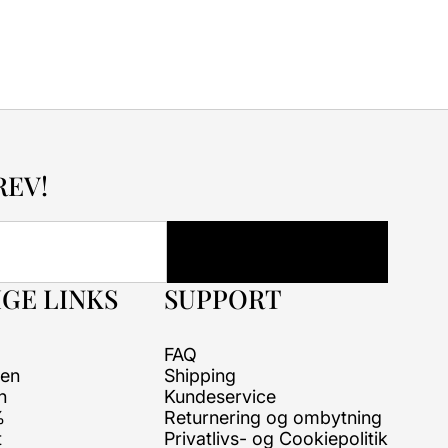
REV!
GE LINKS
SUPPORT
FAQ
ren
Shipping
n
Kundeservice
%
Returnering og ombytning
t
Privatlivs- og Cookiepolitik