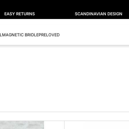
EASY RETURNS
SCANDINAVIAN DESIGN
L
MAGNETIC BRIDLE
PRELOVED
Dette