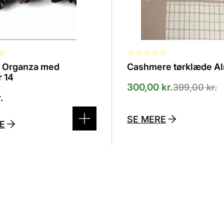
☆
☆
☆
☆
☆
☆
t Organza med
Cashmere tørklæde A
r 14
300,00
kr.
399,00
kr.
.
SE MERE
E