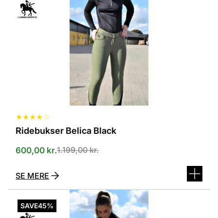
varianter.
Mulighederne
kan
vælges
på
varesiden
★
★
★
★
☆
Ridebukser Belica Black
1.199,00
kr.
600,00
kr.
SE MERE
Dette
vare
SAVE
45%
har