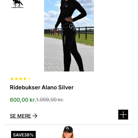
flere
varianter.
Mulighederne
kan
vælges
på
varesiden
★
★
★
★
☆
Ridebukser Alano Silver
1.099,00
kr.
600,00
kr.
SE MERE
Dette
vare
SAVE
38%