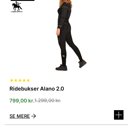
har
flere
varianter.
Mulighederne
kan
vælges
på
varesiden
★
★
★
★
★
Ridebukser Alano 2.0
1.299,00
kr.
799,00
kr.
SE MERE