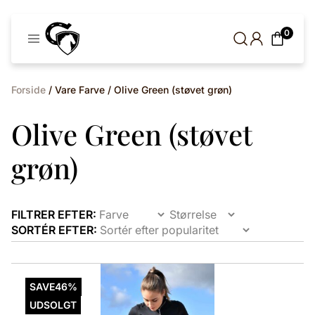
Cavaleros
0
Denmark
Forside
/ Vare Farve / Olive Green (støvet grøn)
Olive Green (støvet
grøn)
FILTRER EFTER:
SORTÉR EFTER:
Dette
vare
SAVE
46%
har
UDSOLGT
flere