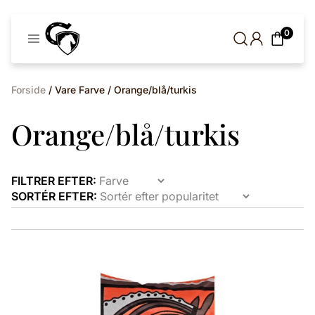
Cavaleros
0
Denmark
Forside
/ Vare Farve / Orange/blå/turkis
Orange/blå/turkis
FILTRER EFTER:
SORTÉR EFTER:
Dette
vare
har
flere
varianter.
Mulighederne