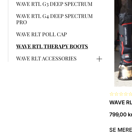
vare
WAVE RTL G3 DEEP SPECTRUM
har
flere
WAVE RTL G4 DEEP SPECTRUM
varianter
PRO
Mulighed
kan
WAVE RLT POLL CAP
vælges
på
WAVE RTL THERAPY BOOTS
vareside
WAVE RLT ACCESSORIES
☆
☆
☆
☆
WAVE RL
799,00
k
SE MER