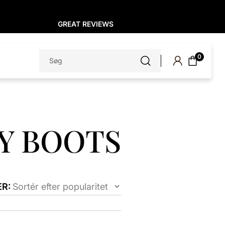
GREAT REVIEWS
Søg
0
efter:
Y BOOTS
R: