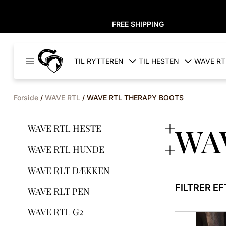
FREE SHIPPING
Cavaleros
TIL RYTTEREN
TIL HESTEN
WAVE RT
Denmark
Forside
/
WAVE RTL
/ WAVE RTL THERAPY BOOTS
WA
WAVE RTL HESTE
WAVE RTL HUNDE
WAVE RLT DÆKKEN
FILTRER EF
WAVE RLT PEN
WAVE RTL G2
Dette