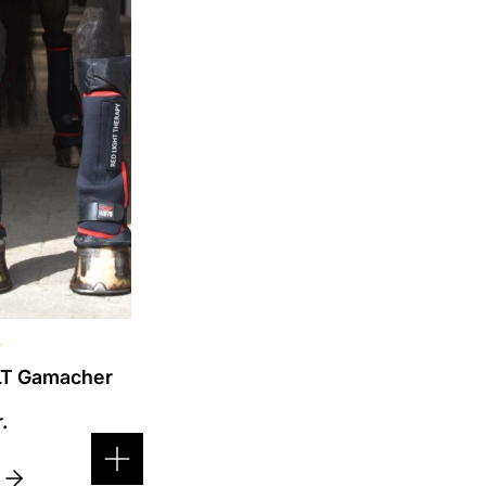
.
erne
n
☆
T Gamacher
r.
E