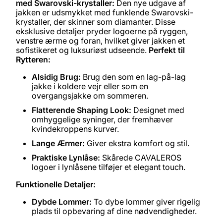
med Swarovski-krystaller:
Den nye udgave af
jakken er udsmykket med funklende Swarovski-
krystaller, der skinner som diamanter. Disse
eksklusive detaljer pryder logoerne på ryggen,
venstre ærme og foran, hvilket giver jakken et
sofistikeret og luksuriøst udseende.
Perfekt til
Rytteren:
Alsidig Brug:
Brug den som en lag-på-lag
jakke i koldere vejr eller som en
overgangsjakke om sommeren.
Flatterende Shaping Look:
Designet med
omhyggelige syninger, der fremhæver
kvindekroppens kurver.
Lange Ærmer:
Giver ekstra komfort og stil.
Praktiske Lynlåse:
Skårede CAVALEROS
logoer i lynlåsene tilføjer et elegant touch.
Funktionelle Detaljer:
Dybde Lommer:
To dybe lommer giver rigelig
plads til opbevaring af dine nødvendigheder.