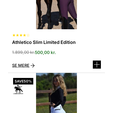
varesiden
★
★
★
★
☆
Athletico Slim Limited Edition
1.899,00
kr.
500,00
kr.
SE MERE
Dette
vare
SAVE
50%
har
flere
varianter.
Mulighederne
kan
vælges