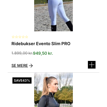
på
varesiden
☆
☆
☆
☆
☆
Ridebukser Evento Slim PRO
1.899,00
kr.
949,50
kr.
SE MERE
Dette
vare
SAVE
43%
har
flere
varianter.
Mulighederne
kan
vælges