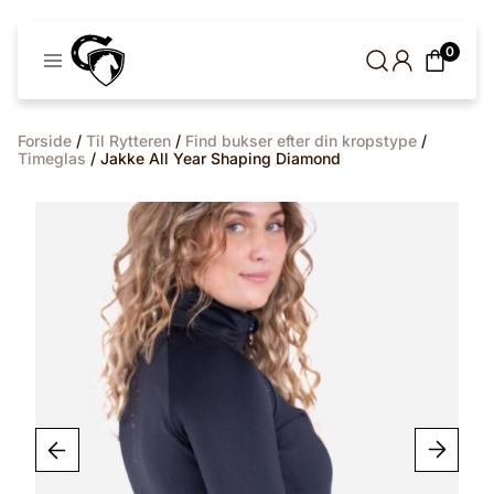
Cavaleros
0
Denmark
Forside
/
Til Rytteren
/
Find bukser efter din kropstype
/
Timeglas
/ Jakke All Year Shaping Diamond