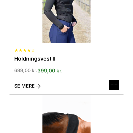
på
varesiden
★
★
★
★
☆
Holdningsvest II
699,00
kr.
399,00
kr.
SE MERE