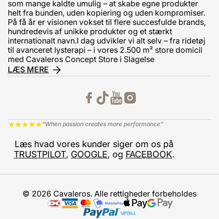
som mange kaldte umulig – at skabe egne produkter
helt fra bunden, uden kopiering og uden kompromiser.
På få år er visionen vokset til flere succesfulde brands,
hundredevis af unikke produkter og et stærkt
internationalt navn.I dag udvikler vi alt selv – fra ridetøj
til avanceret lysterapi – i vores 2.500 m² store domicil
med Cavaleros Concept Store i Slagelse
LÆS MERE
★
★
★
★
★
“When passion creates more performance”
Læs hvad vores kunder siger om os på
TRUSTPILOT
,
GOOGLE
, og
FACEBOOK
.
© 2026 Cavaleros. Alle rettigheder forbeholdes