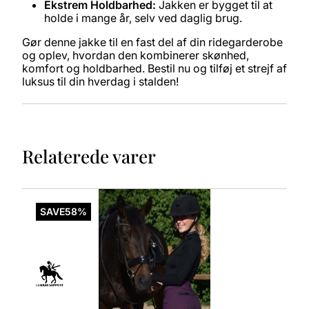
Ekstrem Holdbarhed:
Jakken er bygget til at
holde i mange år, selv ved daglig brug.
Gør denne jakke til en fast del af din ridegarderobe
og oplev, hvordan den kombinerer skønhed,
komfort og holdbarhed. Bestil nu og tilføj et strejf af
luksus til din hverdag i stalden!
Relaterede varer
Dette
vare
SAVE
58%
har
flere
varianter.
Mulighederne
kan
vælges
på