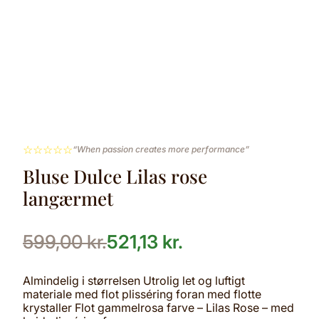
☆
☆
☆
☆
☆
“When passion creates more performance”
Bluse Dulce Lilas rose
langærmet
599,00
kr.
521,13
kr.
Almindelig i størrelsen Utrolig let og luftigt
materiale med flot plisséring foran med flotte
krystaller Flot gammelrosa farve – Lilas Rose – med