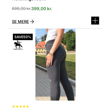
699,00
kr.
399,00
kr.
SE MERE
Dette
vare
SAVE
50%
har
flere
varianter.
Mulighederne
kan
vælges
på
varesiden
★
★
★
★
★