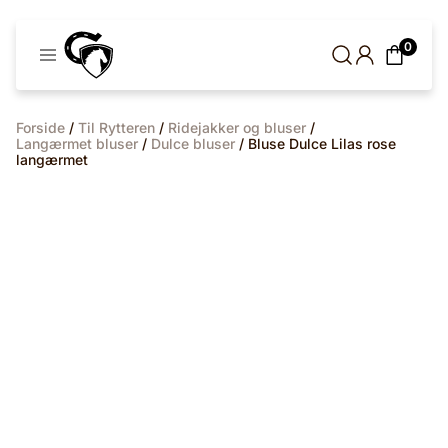
Cavaleros
0
Denmark
Forside
/
Til Rytteren
/
Ridejakker og bluser
/
Langærmet bluser
/
Dulce bluser
/ Bluse Dulce Lilas rose
langærmet