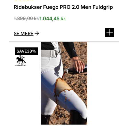
Ridebukser Fuego PRO 2.0 Men Fuldgrip
1.899,00
kr.
1.044,45
kr.
SE MERE
Dette
vare
SAVE
38%
har
flere
varianter.
Mulighederne
kan
vælges
på
varesiden