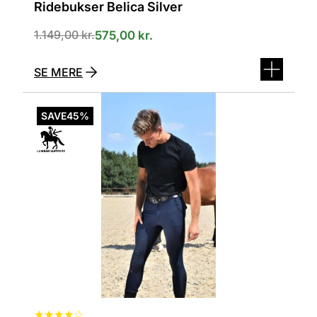
Ridebukser Belica Silver
1.149,00
kr.
575,00
kr.
SE MERE
Dette
vare
SAVE
45%
har
flere
varianter.
Mulighederne
kan
vælges
på
varesiden
★
★
★
★
☆