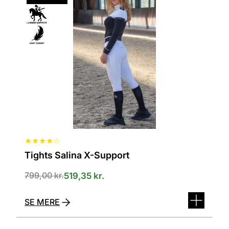
har
flere
varianter.
Mulighederne
kan
vælges
på
varesiden
★
★
★
★
☆
Tights Salina X-Support
799,00
kr.
519,35
kr.
SE MERE