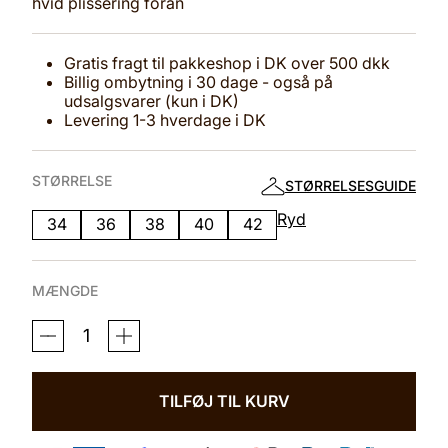
hvid plisséring foran
Gratis fragt til pakkeshop i DK over 500 dkk
Billig ombytning i 30 dage - også på
udsalgsvarer (kun i DK)
Levering 1-3 hverdage i DK
STØRRELSE
STØRRELSESGUIDE
Ryd
34
36
38
40
42
MÆNGDE
BLUSE
DULCE
LILAS
ROSE
LANGÆRMET
TILFØJ TIL KURV
ANTAL