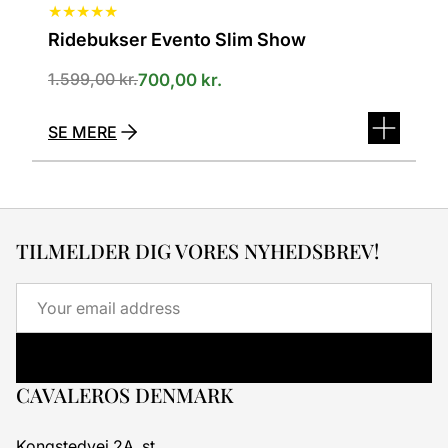
★
★
★
★
★
Ridebukser Evento Slim Show
1.599,00
kr.
700,00
kr.
SE MERE
TILMELDER DIG VORES NYHEDSBREV!
Email
CAVALEROS DENMARK
Kongstedvej 2A, st.