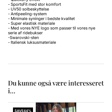
- SportsFit med stor komfort
- UV50 solbeskyttelse
- Antipeeling-system
- Minimale syninger i bedste kvalitet
- Super elastisk materiale
- Med vores NYE logo som passer til vores nye
serie af ridebukser
-Swarovski-sten
- Italiensk luksusmateriale
Du kunne også være interesseret
i…
Dette
vare
SAVE
44%