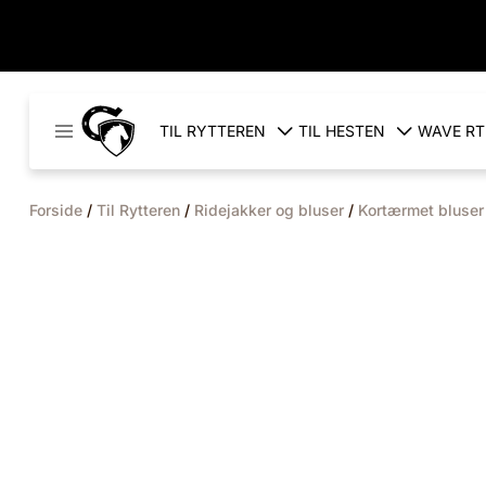
Cavaleros
TIL RYTTEREN
TIL HESTEN
WAVE RT
Denmark
Forside
/
Til Rytteren
/
Ridejakker og bluser
/
Kortærmet bluser 