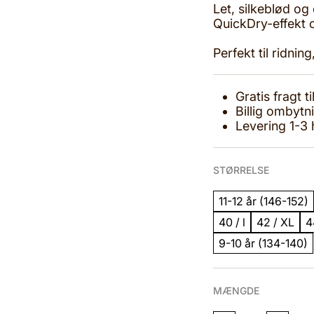
Let, silkeblød o
QuickDry-effekt og
Perfekt til ridni
Gratis fragt 
Billig ombytn
Levering 1-3
STØRRELSE
11-12 år (146-152)
40 / l
42 / XL
4
9-10 år (134-140)
MÆNGDE