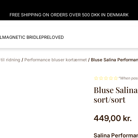
FREE SHIPPING ON ORDERS OVER 500 DKK IN DENMARK
L
MAGNETIC BRIDLE
PRELOVED
til ridning
/
Performance bluser kortærmet
/ Bluse Salina Performan
☆
☆
☆
☆
☆
“When pass
Bluse Salin
sort/sort
449,00
kr.
Salina Performanc