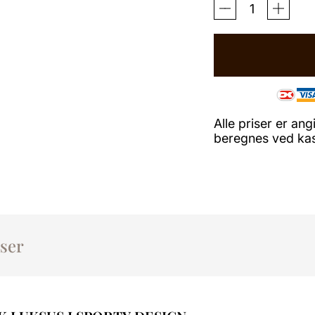
BLUSE
SALINA
PERFORMANCE
KORTÆRMET
-
SORT/SORT
ANTAL
Alle priser er a
beregnes ved kass
ser