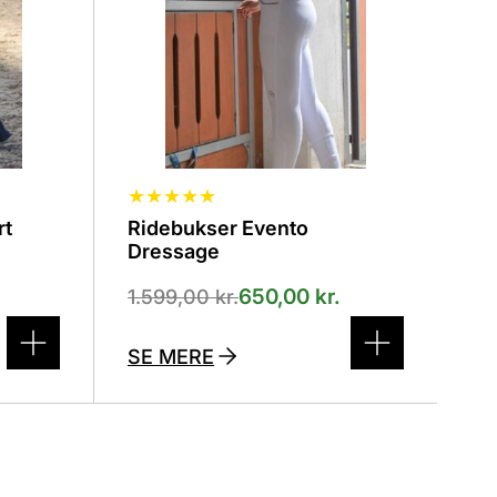
på
varesiden
★
★
★
★
★
rt
Ridebukser Evento
Dressage
650,00
kr.
1.599,00
kr.
SE MERE