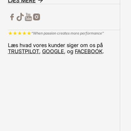
LÆS MERE
★
★
★
★
★
“When passion creates more performance”
Læs hvad vores kunder siger om os på
TRUSTPILOT
,
GOOGLE
, og
FACEBOOK
.