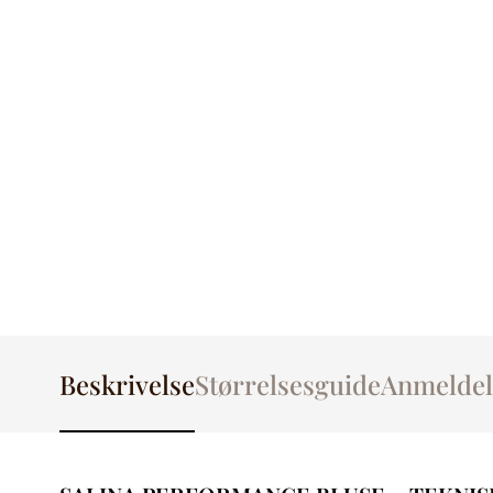
Beskrivelse
Størrelsesguide
Anmeldel