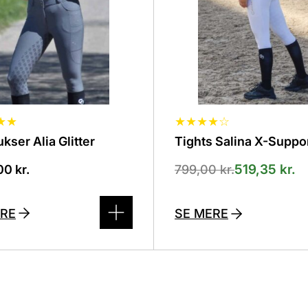
på
den
varesiden
★
★
★
★
★
★
☆
kser Alia Glitter
Tights Salina X-Suppo
519,35
kr.
,00
kr.
799,00
kr.
ERE
SE MERE