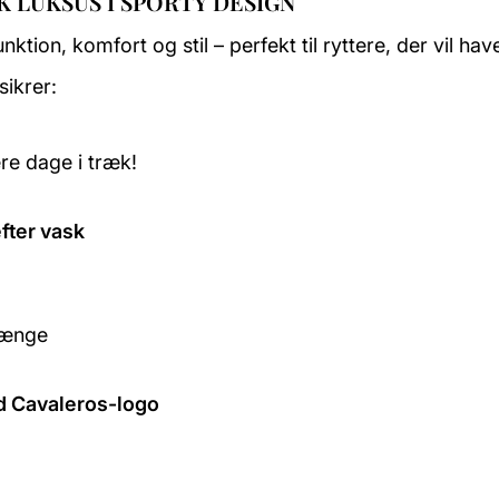
 LUKSUS I SPORTY DESIGN
ktion, komfort og stil – perfekt til ryttere, der vil hav
sikrer:
re dage i træk!
fter vask
længe
ed Cavaleros-logo