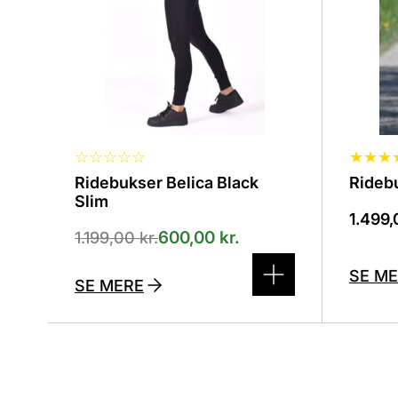
på
på
varesiden
varesi
☆
☆
☆
☆
☆
★
★
★
Ridebukser Belica Black
Ridebu
Slim
1.499
600,00
kr.
1.199,00
kr.
SE M
SE MERE