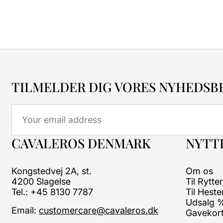
TILMELDER DIG VORES NYHEDSB
Email
CAVALEROS DENMARK
NYTTI
Kongstedvej 2A, st.
Om os
4200 Slagelse
Til Rytte
Tel.: +45 8130 7787
Til Heste
Udsalg 
Email:
customercare@cavaleros.dk
Gavekor