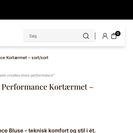
Søg
0
efter:
ce Kortærmet – sort/sort
ion creates more performance”
a Performance Kortærmet –
e Bluse – teknisk komfort og stil i ét.