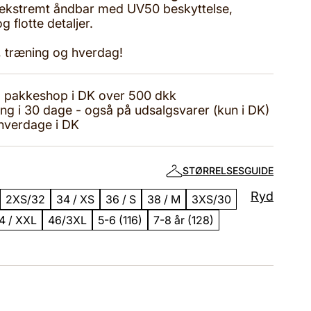
g ekstremt åndbar med UV50 beskyttelse,
 flotte detaljer.
ng, træning og hverdag!
til pakkeshop i DK over 500 dkk
ing i 30 dage - også på udsalgsvarer (kun i DK)
 hverdage i DK
STØRRELSESGUIDE
Ryd
2XS/32
34 / XS
36 / S
38 / M
3XS/30
4 / XXL
46/3XL
5-6 (116)
7-8 år (128)