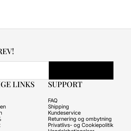
REV!
GE LINKS
SUPPORT
FAQ
ren
Shipping
n
Kundeservice
%
Returnering og ombytning
t
Privatlivs- og Cookiepolitik