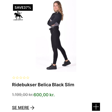
Dette
vare
SAVE
37%
har
flere
varianter.
Mulighederne
kan
vælges
på
varesiden
☆
☆
☆
☆
☆
Ridebukser Belica Black Slim
1.199,00
kr.
600,00
kr.
SE MERE