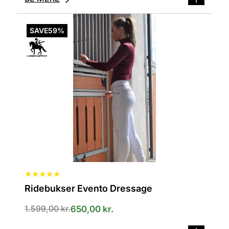
Dette
vare
SAVE
59%
har
flere
varianter.
Mulighederne
kan
vælges
på
varesiden
★
★
★
★
★
Ridebukser Evento Dressage
1.599,00
kr.
650,00
kr.