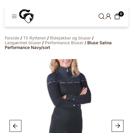
Cavaleros
0
Denmark
Forside
/
Til Rytteren
/
Ridejakker og bluser
/
Langærmet bluser
/
Performance Bluser
/ Bluse Salina
Performance Navy/sort