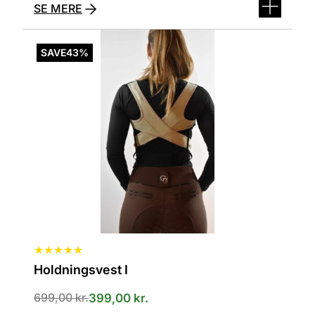
SE MERE
Dette
vare
SAVE
43%
har
flere
varianter.
Mulighederne
kan
vælges
på
varesiden
★
★
★
★
★
Holdningsvest I
699,00
kr.
399,00
kr.