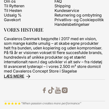
Om os
FAQ
Til Rytteren
Shipping
Til Hesten
Kundeservice
Udsalg %
Returnering og ombytning
Gavekort
Privatlivs- og Cookiepolitik
Handelsbetingelser
VORES HISTORIE
Cavaleros Denmark begyndte i 2017 med en vision,
som mange kaldte umulig – at skabe egne produkter
helt fra bunden, uden kopiering og uden kompromiser.
På få år er visionen vokset til flere succesfulde brands,
hundredevis af unikke produkter og et stærkt
internationalt navn.I dag udvikler vi alt selv – fra ridetøj
til avanceret lysterapi – i vores 2.500 m² store domicil
med Cavaleros Concept Store i Slagelse
LÆS MERE
★
★
★
★
★
“When passion creates more performance”