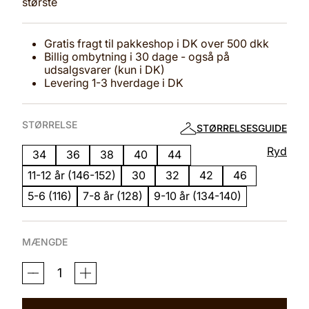
største
Gratis fragt til pakkeshop i DK over 500 dkk
Billig ombytning i 30 dage - også på
udsalgsvarer (kun i DK)
Levering 1-3 hverdage i DK
STØRRELSE
STØRRELSESGUIDE
Ryd
34
36
38
40
44
11-12 år (146-152)
30
32
42
46
5-6 (116)
7-8 år (128)
9-10 år (134-140)
MÆNGDE
BLUSE
SALINA
PERFORMANCE
NAVY/SORT