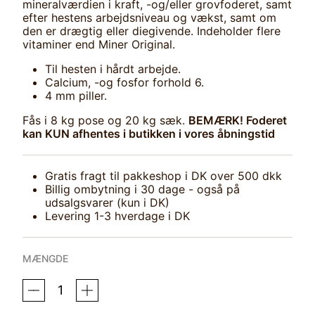
mineralværdien i kraft, -og/eller grovfoderet, samt
efter hestens arbejdsniveau og vækst, samt om
den er drægtig eller diegivende. Indeholder flere
vitaminer end Miner Original.
Til hesten i hårdt arbejde.
Calcium, -og fosfor forhold 6.
4 mm piller.
Fås i 8 kg pose og 20 kg sæk.
BEMÆRK! Foderet
kan KUN afhentes i butikken i vores åbningstid
Gratis fragt til pakkeshop i DK over 500 dkk
Billig ombytning i 30 dage - også på
udsalgsvarer (kun i DK)
Levering 1-3 hverdage i DK
MÆNGDE
KRAFFT
MINER
VITAMINERALS