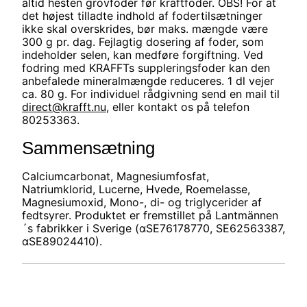
altid hesten grovfoder før kraftfoder. OBS! For at
det højest tilladte indhold af fodertilsætninger
ikke skal overskrides, bør maks. mængde være
300 g pr. dag. Fejlagtig dosering af foder, som
indeholder selen, kan medføre forgiftning. Ved
fodring med KRAFFTs suppleringsfoder kan den
anbefalede mineralmængde reduceres. 1 dl vejer
ca. 80 g. For individuel rådgivning send en mail til
direct@krafft.nu
, eller kontakt os på telefon
80253363.
Sammensætning
Calciumcarbonat, Magnesiumfosfat,
Natriumklorid, Lucerne, Hvede, Roemelasse,
Magnesiumoxid, Mono-, di- og triglycerider af
fedtsyrer. Produktet er fremstillet på Lantmännen
´s fabrikker i Sverige (αSE76178770, SE62563387,
αSE89024410).