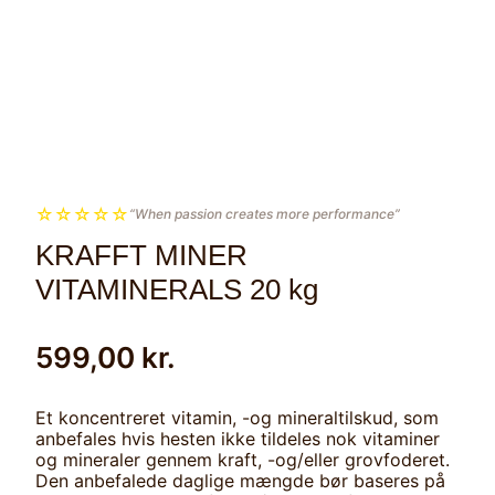
☆
☆
☆
☆
☆
“When passion creates more performance”
KRAFFT MINER
VITAMINERALS 20 kg
599,00
kr.
Et koncentreret vitamin, -og mineraltilskud, som
anbefales hvis hesten ikke tildeles nok vitaminer
og mineraler gennem kraft, -og/eller grovfoderet.
Den anbefalede daglige mængde bør baseres på