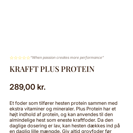
☆
☆
☆
☆
☆
“When passion creates more performance”
KRAFFT PLUS PROTEIN
289,00
kr.
Et foder som tilfører hesten protein sammen med
ekstra vitaminer og mineraler. Plus Protein har et
højt indhold af protein, og kan anvendes til den
almindelige hest som eneste kraftfoder. Da den
daglige dosering er lav, kan hesten dækkes ind på
en daglig lille mængde. Giv altid grovfoder før