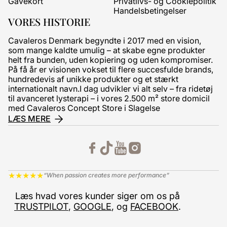
Gavekort
Privatlivs- og Cookiepolitik
Handelsbetingelser
VORES HISTORIE
Cavaleros Denmark begyndte i 2017 med en vision,
som mange kaldte umulig – at skabe egne produkter
helt fra bunden, uden kopiering og uden kompromiser.
På få år er visionen vokset til flere succesfulde brands,
hundredevis af unikke produkter og et stærkt
internationalt navn.I dag udvikler vi alt selv – fra ridetøj
til avanceret lysterapi – i vores 2.500 m² store domicil
med Cavaleros Concept Store i Slagelse
LÆS MERE
★
★
★
★
★
“When passion creates more performance”
Læs hvad vores kunder siger om os på
TRUSTPILOT
,
GOOGLE
, og
FACEBOOK
.