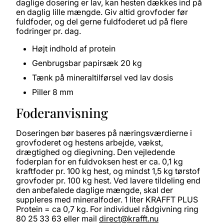
daglige dosering er lav, kan hesten dækkes ind på
en daglig lille mængde. Giv altid grovfoder før
fuldfoder, og del gerne fuldfoderet ud på flere
fodringer pr. dag.
Højt indhold af protein
Genbrugsbar papirsæk 20 kg
Tænk på mineraltilførsel ved lav dosis
Piller 8 mm
Foderanvisning
Doseringen bør baseres på næringsværdierne i
grovfoderet og hestens arbejde, vækst,
drægtighed og diegivning. Den vejledende
foderplan for en fuldvoksen hest er ca. 0,1 kg
kraftfoder pr. 100 kg hest, og mindst 1,5 kg tørstof
grovfoder pr. 100 kg hest. Ved lavere tildeling end
den anbefalede daglige mængde, skal der
suppleres med mineralfoder. 1 liter KRAFFT PLUS
Protein = ca 0,7 kg. For individuel rådgivning ring
80 25 33 63 eller mail
direct@krafft.nu