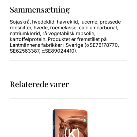
Sammensætning
Sojaskrå, hvedeklid, havreklid, lucerne, pressede
roesnitter, hvede, roemelasse, calciumcarbonat,
natriumklorid, rå vegetabilsk rapsolie,
kartoffelprotein. Produktet er fremstillet på
Lantmännens fabrikker i Sverige (αSE76178770,
SE62563387, αSE89024410).
Relaterede varer