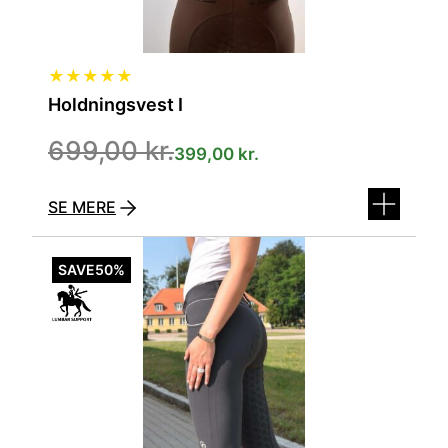
★
★
★
★
★
Holdningsvest I
699,00
kr.
399,00
kr.
SE MERE
Dette
vare
SAVE
50%
har
flere
varianter.
Mulighederne
kan
vælges
på
varesiden