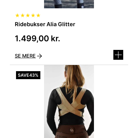
★
★
★
★
★
Ridebukser Alia Glitter
1.499,00
kr.
SE MERE
Dette
vare
SAVE
43%
har
flere
varianter.
Mulighederne
kan
vælges
på
varesiden