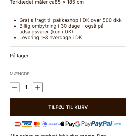
Tørklædet måler ca85 x 185 cm
Gratis fragt til pakkeshop i DK over 500 dkk
Billig ombytning i 30 dage - også på
udsalgsvarer (kun i DK)
Levering 1-3 hverdage i DK
På lager
MÆNGDE
TØRKLÆDE
HOLD
YOUR
HORSES
LYSERØD
TILFØJ TIL KURV
ANTAL
Alle priser er angivet inklusive moms. Den