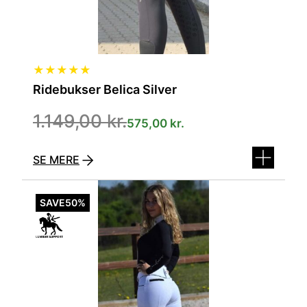
★
★
★
★
★
Ridebukser Belica Silver
1.149,00
kr.
575,00
kr.
SE MERE
Dette
vare
SAVE
50%
har
flere
varianter.
Mulighederne
kan
vælges
på
varesiden