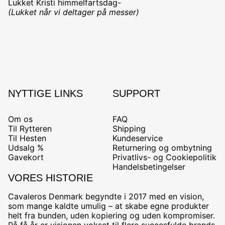
Lukket Kristi himmelfartsdag-
(Lukket når vi deltager på messer)
NYTTIGE LINKS
SUPPORT
Om os
FAQ
Til Rytteren
Shipping
Til Hesten
Kundeservice
Udsalg %
Returnering og ombytning
Gavekort
Privatlivs- og Cookiepolitik
Handelsbetingelser
VORES HISTORIE
Cavaleros Denmark begyndte i 2017 med en vision,
som mange kaldte umulig – at skabe egne produkter
helt fra bunden, uden kopiering og uden kompromiser.
På få år er visionen vokset til flere succesfulde brands,