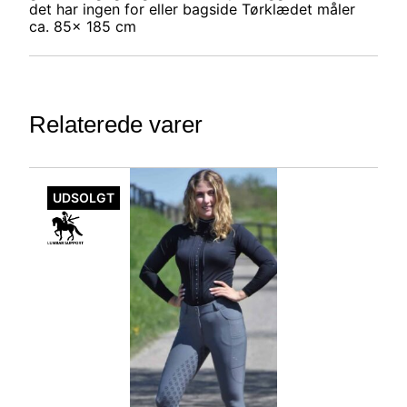
det har ingen for eller bagside Tørklædet måler
ca. 85x 185 cm
Relaterede varer
Dette
vare
UDSOLGT
har
flere
varianter.
Mulighederne
kan
vælges
på
varesiden