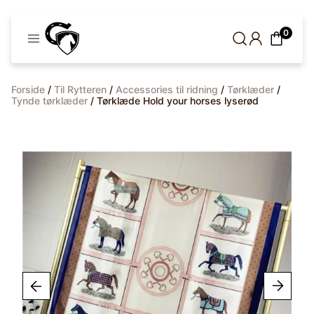
Cavaleros
0
Denmark
Forside
/
Til Rytteren
/
Accessories til ridning
/
Tørklæder
/
Tynde tørklæder
/ Tørklæde Hold your horses lyserød