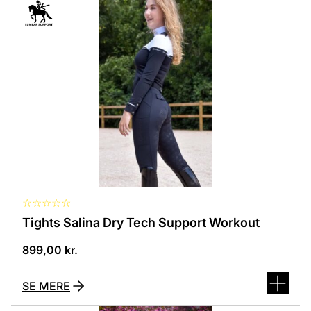
vare
har
flere
varianter.
Mulighederne
kan
vælges
på
varesiden
☆
☆
☆
☆
☆
Tights Salina Dry Tech Support Workout
899,00
kr.
SE MERE