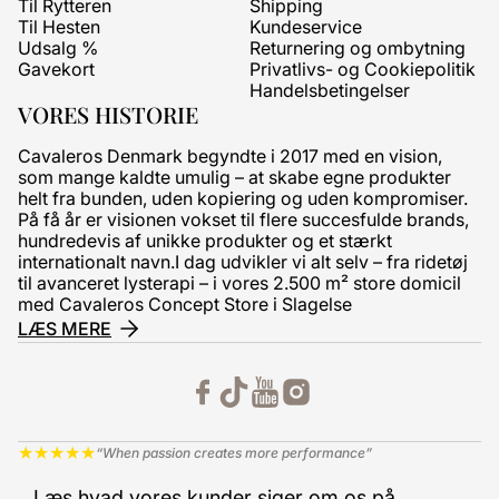
Til Rytteren
Shipping
Til Hesten
Kundeservice
Udsalg %
Returnering og ombytning
Gavekort
Privatlivs- og Cookiepolitik
Handelsbetingelser
VORES HISTORIE
Cavaleros Denmark begyndte i 2017 med en vision,
som mange kaldte umulig – at skabe egne produkter
helt fra bunden, uden kopiering og uden kompromiser.
På få år er visionen vokset til flere succesfulde brands,
hundredevis af unikke produkter og et stærkt
internationalt navn.I dag udvikler vi alt selv – fra ridetøj
til avanceret lysterapi – i vores 2.500 m² store domicil
med Cavaleros Concept Store i Slagelse
LÆS MERE
★
★
★
★
★
“When passion creates more performance”
Læs hvad vores kunder siger om os på