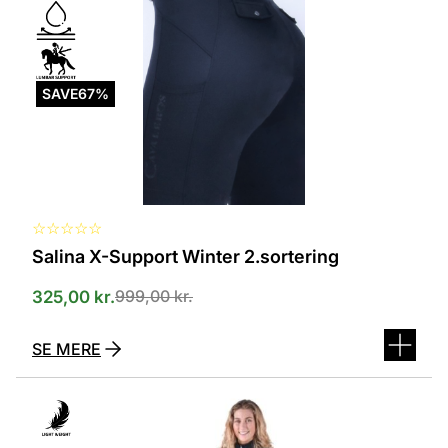
Mulighederne
kan
vælges
på
varesiden
SAVE
67%
☆
☆
☆
☆
☆
Salina X-Support Winter 2.sortering
999,00
kr.
325,00
kr.
SE MERE
Dette
vare
har
flere