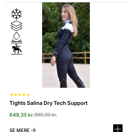
Dette
vare
har
flere
varianter.
Mulighederne
kan
vælges
på
varesiden
★
★
★
★
★
Tights Salina Dry Tech Support
999,00
kr.
649,35
kr.
SE MERE