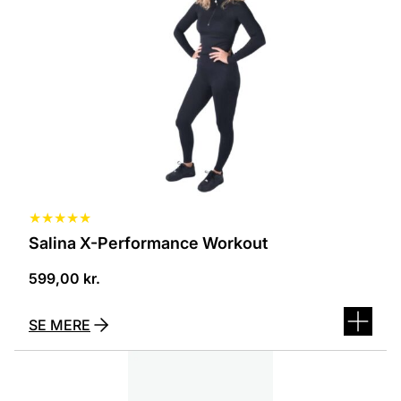
varianter.
Mulighederne
kan
vælges
på
varesiden
★
★
★
★
★
Salina X-Performance Workout
599,00
kr.
SE MERE
Dette
vare
har