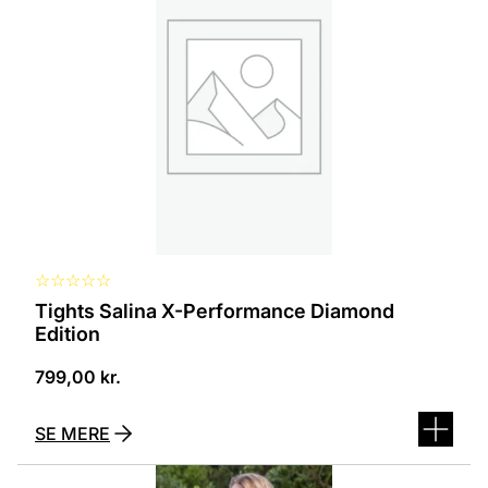
flere
varianter.
Mulighederne
kan
vælges
på
varesiden
☆
☆
☆
☆
☆
Tights Salina X-Performance Diamond
Edition
799,00
kr.
SE MERE
Dette