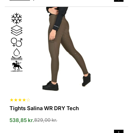
Dette
vare
har
flere
varianter.
Mulighederne
kan
vælges
på
varesiden
★
★
★
★
☆
Tights Salina WR DRY Tech
829,00
kr.
538,85
kr.