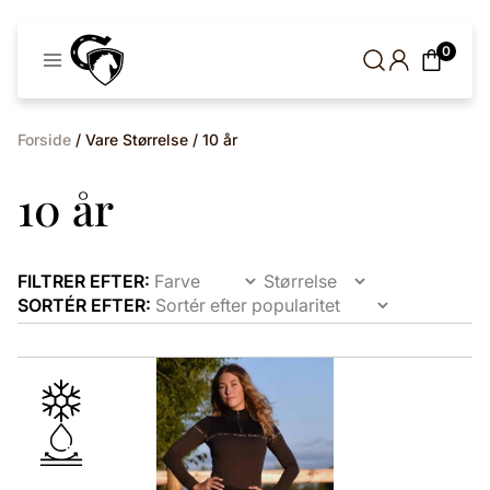
Cavaleros
0
Denmark
Forside
/ Vare Størrelse / 10 år
10 år
FILTRER EFTER:
SORTÉR EFTER:
Dette
vare
har
flere
varianter.
Mulighederne