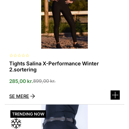
kan
vælges
på
varesiden
☆
☆
☆
☆
☆
Tights Salina X-Performance Winter
2.sortering
899,00
kr.
285,00
kr.
SE MERE
Dette
vare
TRENDING NOW
har
flere
varianter.